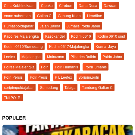
CintaKebhinekaan
Cipaku
Cirebon
Dana Desa
Dawuan
eman suherman
Galian C
Gunung Kuda
Headline
Humaspoldajabar
Jalan Balida
Jurnalis Polda Jabar
Kapolres Majalengka
Kasokandel
Kodim 0610
Kodim 0610 smd
Kodim 0610/Sumedang
Kodim 0617/Majalengka
Kramat Jaya
Leetex
Majalengka
Malausma
Pilkades Balida
Polda Jabar
Polres Majalengka
Polri
Polri Humanis
PolriHumanis
Polri Persisi
PolriPresisi
PT. Leetex
Spripim.polri
spripimpoldajabar
Sumedang
Talaga
Tambang Galian C
TNI POLRI
POPULER