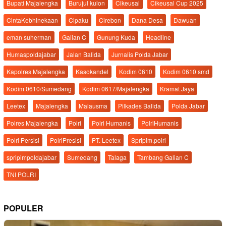
Bupati Majalengka
Burujul kulon
Cikeusal
Cikeusal Cup 2025
CintaKebhinekaan
Cipaku
Cirebon
Dana Desa
Dawuan
eman suherman
Galian C
Gunung Kuda
Headline
Humaspoldajabar
Jalan Balida
Jurnalis Polda Jabar
Kapolres Majalengka
Kasokandel
Kodim 0610
Kodim 0610 smd
Kodim 0610/Sumedang
Kodim 0617/Majalengka
Kramat Jaya
Leetex
Majalengka
Malausma
Pilkades Balida
Polda Jabar
Polres Majalengka
Polri
Polri Humanis
PolriHumanis
Polri Persisi
PolriPresisi
PT. Leetex
Spripim.polri
spripimpoldajabar
Sumedang
Talaga
Tambang Galian C
TNI POLRI
POPULER