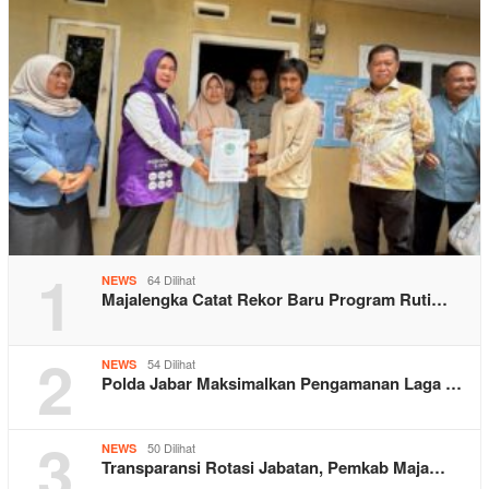
1
64 Dilihat
NEWS
Majalengka Catat Rekor Baru Program Ruti…
2
54 Dilihat
NEWS
Polda Jabar Maksimalkan Pengamanan Laga …
3
50 Dilihat
NEWS
Transparansi Rotasi Jabatan, Pemkab Maja…