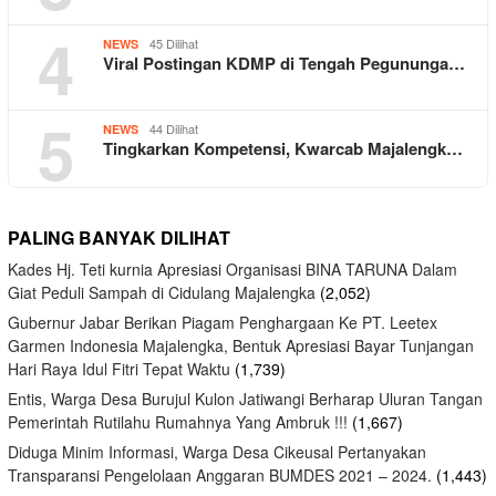
4
45 Dilihat
NEWS
Viral Postingan KDMP di Tengah Pegununga…
5
44 Dilihat
NEWS
Tingkarkan Kompetensi, Kwarcab Majalengk…
PALING BANYAK DILIHAT
Kades Hj. Teti kurnia Apresiasi Organisasi BINA TARUNA Dalam
Giat Peduli Sampah di Cidulang Majalengka
(2,052)
Gubernur Jabar Berikan Piagam Penghargaan Ke PT. Leetex
Garmen Indonesia Majalengka, Bentuk Apresiasi Bayar Tunjangan
Hari Raya Idul Fitri Tepat Waktu
(1,739)
Entis, Warga Desa Burujul Kulon Jatiwangi Berharap Uluran Tangan
Pemerintah Rutilahu Rumahnya Yang Ambruk !!!
(1,667)
Diduga Minim Informasi, Warga Desa Cikeusal Pertanyakan
Transparansi Pengelolaan Anggaran BUMDES 2021 – 2024.
(1,443)