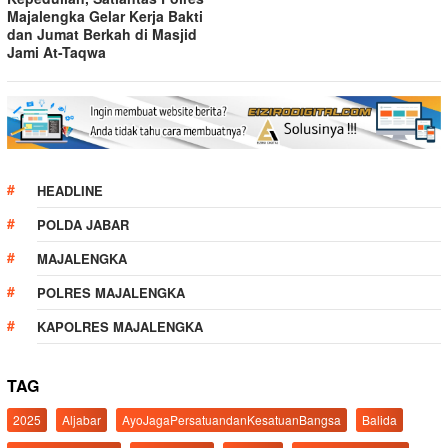
Majalengka Gelar Kerja Bakti
dan Jumat Berkah di Masjid
Jami At-Taqwa
HEADLINE
POLDA JABAR
MAJALENGKA
POLRES MAJALENGKA
KAPOLRES MAJALENGKA
TAG
2025
Aljabar
AyoJagaPersatuandanKesatuanBangsa
Balida