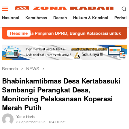
Loncat
Menu
ke
Mobile
konten
Nasional
Kamtibmas
Daerah
Hukum & Kriminal
Peristi
sama Pimpinan DPRD, Bangun Kolaborasi untuk Majalengka Kond
Headline
Beranda
NEWS
Bhabinkamtibmas Desa Kertabasuki
Sambangi Perangkat Desa,
Monitoring Pelaksanaan Koperasi
Merah Putih
Yanto Haris
8 September 2025
134 Dilihat