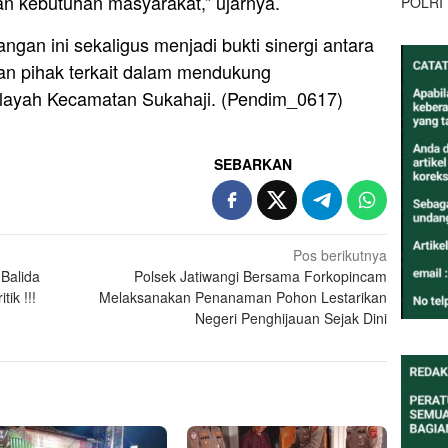
n kebutuhan masyarakat,” ujarnya.
POLRI
gan ini sekaligus menjadi bukti sinergi antara
dan pihak terkait dalam mendukung
ilayah Kecamatan Sukahaji. (Pendim_0617)
SEBARKAN
Pos berikutnya
Balida
Polsek Jatiwangi Bersama Forkopincam
tik !!!
Melaksanakan Penanaman Pohon Lestarikan
Negeri Penghijauan Sejak Dini