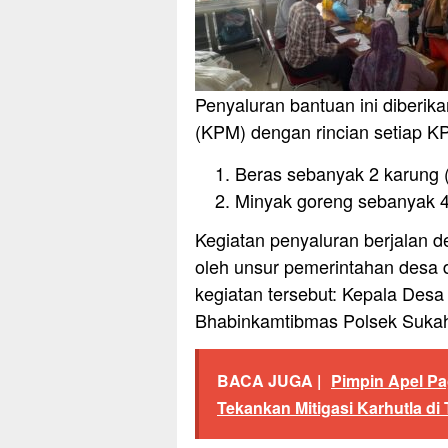
Penyaluran bantuan ini diberi
(KPM) dengan rincian setiap 
Beras sebanyak 2 karung 
Minyak goreng sebanyak 4 
Kegiatan penyaluran berjalan d
oleh unsur pemerintahan desa d
kegiatan tersebut: Kepala Desa
Bhabinkamtibmas Polsek Sukah
BACA JUGA |
Pimpin Apel Pa
Tekankan Mitigasi Karhutla d