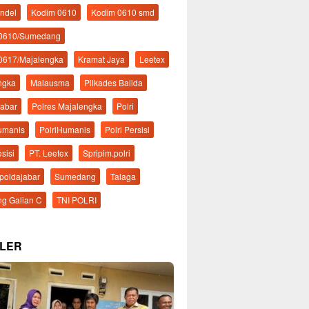
ndel
Kodim 0610
Kodim 0610 smd
 0610/Sumedang
0617/Majalengka
Kramat Jaya
Leetex
ngka
Malausma
Pilkades Balida
Jabar
Polres Majalengka
Polri
Humanis
PolriHumanis
Polri Persisi
esisi
PT. Leetex
Spripim.polri
mpoldajabar
Sumedang
Talaga
g Galian C
TNI POLRI
LER