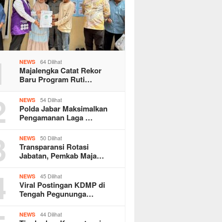
1
64 Dilihat
NEWS
Majalengka Catat Rekor
Baru Program Ruti…
2
54 Dilihat
NEWS
Polda Jabar Maksimalkan
Pengamanan Laga …
3
50 Dilihat
NEWS
Transparansi Rotasi
Jabatan, Pemkab Maja…
4
45 Dilihat
NEWS
Viral Postingan KDMP di
Tengah Pegununga…
44 Dilihat
NEWS