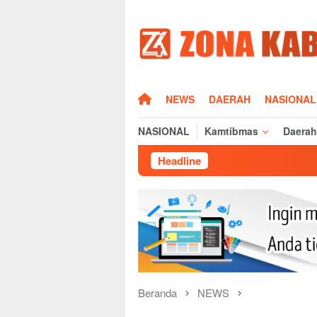
Loncat
ke
konten
HOME
NEWS
DAERAH
NASIONAL
NASIONAL
Kamtibmas
Daerah
Headline
Silaturahmi Kapolre
Beranda
NEWS