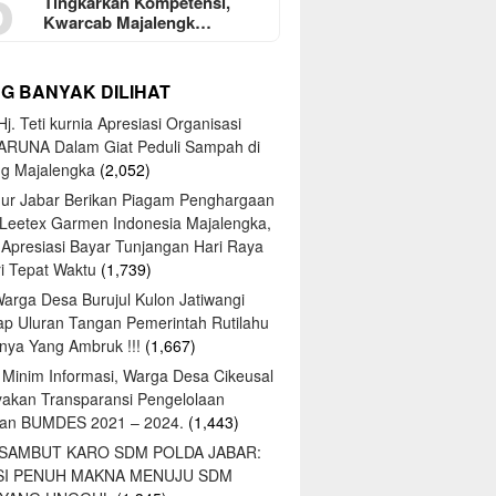
5
Tingkarkan Kompetensi,
Kwarcab Majalengk…
NG BANYAK DILIHAT
j. Teti kurnia Apresiasi Organisasi
ARUNA Dalam Giat Peduli Sampah di
ng Majalengka
(2,052)
ur Jabar Berikan Piagam Penghargaan
 Leetex Garmen Indonesia Majalengka,
 Apresiasi Bayar Tunjangan Hari Raya
tri Tepat Waktu
(1,739)
Warga Desa Burujul Kulon Jatiwangi
ap Uluran Tangan Pemerintah Rutilahu
ya Yang Ambruk !!!
(1,667)
 Minim Informasi, Warga Desa Cikeusal
yakan Transparansi Pengelolaan
an BUMDES 2021 – 2024.
(1,443)
 SAMBUT KARO SDM POLDA JABAR:
SI PENUH MAKNA MENUJU SDM