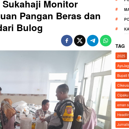
 Sukahaji Monitor
M
tuan Pangan Beras dan
P
ari Bulog
K
TAG
2025
AyoJag
Bupati
Cikeus
Cipaku
eman 
Headli
Jurnali