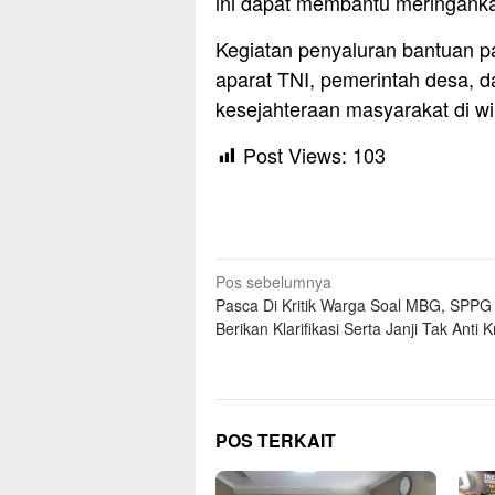
ini dapat membantu meringanka
Kegiatan penyaluran bantuan pan
aparat TNI, pemerintah desa, 
kesejahteraan masyarakat di w
Post Views:
103
Navigasi
Pos sebelumnya
Pasca Di Kritik Warga Soal MBG, SPPG 
pos
Berikan Klarifikasi Serta Janji Tak Anti Kri
POS TERKAIT