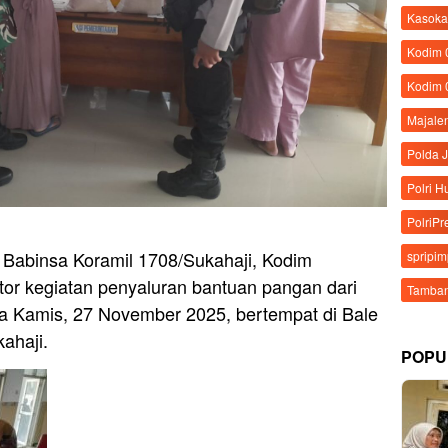
Kasoka
Kodim
Kodim 
Majale
Polda 
Polri 
PolriPr
 Babinsa Koramil 1708/Sukahaji, Kodim
spripi
tor kegiatan penyaluran bantuan pangan dari
Tamban
 Kamis, 27 November 2025, bertempat di Bale
ahaji.
POPU