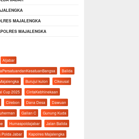
AJALENGKA
OLRES MAJALENGKA
APOLRES MAJALENGKA
Aljabar
aPersatuandanKesatuanBangsa
Balida
 Majalengka
Burujul kulon
Cikeusal
al Cup 2025
CintaKebhinekaan
Cirebon
Dana Desa
Dawuan
suherman
Galian C
Gunung Kuda
ne
Humaspoldajabar
Jalan Balida
s Polda Jabar
Kapolres Majalengka