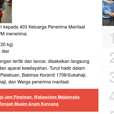
kan kepada 403 Keluarga Penerima Manfaat
KPM menerima:
(20 kg)
liter
engan tertib dan lancar, disaksikan langsung
an aparat kewilayahan. Turut hadir dalam
 Palabuan, Babinsa Koramil 1708/Sukahaji,
aji, dan Warga penerima manfaat.
gi Jam Pimpinan, Wakapolres Majalengka
i Tengah Musim Angin Kencang