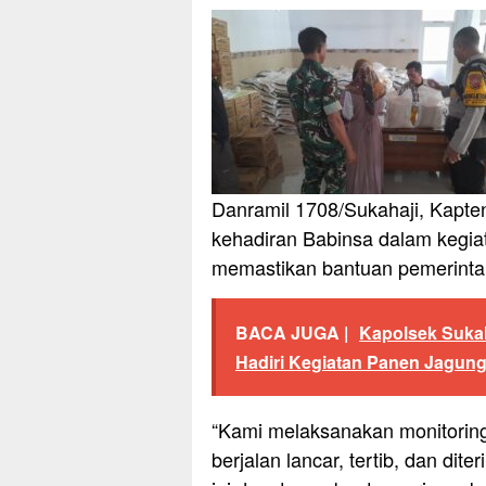
Danramil 1708/Sukahaji, Kapt
kehadiran Babinsa dalam kegia
memastikan bantuan pemerintah
BACA JUGA |
Kapolsek Suka
Hadiri Kegiatan Panen Jagung
“Kami melaksanakan monitoring
berjalan lancar, tertib, dan d