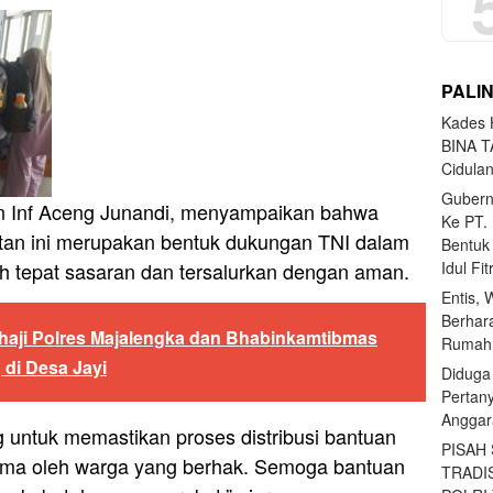
PALI
Kades H
BINA T
Cidula
Gubern
en Inf Aceng Junandi, menyampaikan bahwa
Ke PT.
tan ini merupakan bentuk dukungan TNI dalam
Bentuk
Idul Fi
 tepat sasaran dan tersalurkan dengan aman.
Entis, 
Berhar
haji Polres Majalengka dan Bhabinkamtibmas
Rumahn
 di Desa Jayi
Diduga
Pertan
Anggar
 untuk memastikan proses distribusi bantuan
PISAH
iterima oleh warga yang berhak. Semoga bantuan
TRADI