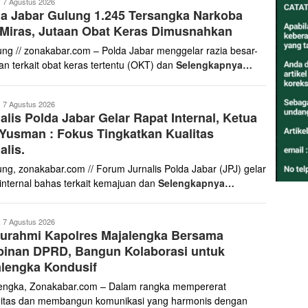
onakabar.com
7 Agustus 2026
a Jabar Gulung 1.245 Tersangka Narkoba
Miras, Jutaan Obat Keras Dimusnahkan
ng // zonakabar.com – Polda Jabar menggelar razia besar-
an terkait obat keras tertentu (OKT) dan
Selengkapnya…
onakabar.com
7 Agustus 2026
alis Polda Jabar Gelar Rapat Internal, Ketua
Yusman : Fokus Tingkatkan Kualitas
alis.
ng, zonakabar.com // Forum Jurnalis Polda Jabar (JPJ) gelar
 internal bahas terkait kemajuan dan
Selengkapnya…
ona
7 Agustus 2026
turahmi Kapolres Majalengka Bersama
abar
pinan DPRD, Bangun Kolaborasi untuk
lengka Kondusif
engka, Zonakabar.com – Dalam rangka mempererat
gitas dan membangun komunikasi yang harmonis dengan