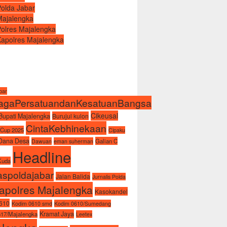
Polda Jabar
Majalengka
Polres Majalengka
Kapolres Majalengka
abar
agaPersatuandanKesatuanBangsa
Cikeusal
Bupati Majalengka
Burujul kulon
CintaKebhinekaan
 Cup 2025
Cipaku
Dana Desa
Galian C
Dawuan
eman suherman
Headline
Kuda
spoldajabar
Jalan Balida
Jurnalis Polda
apolres Majalengka
Kasokandel
610
Kodim 0610 smd
Kodim 0610/Sumedang
Kramat Jaya
17/Majalengka
Leetex