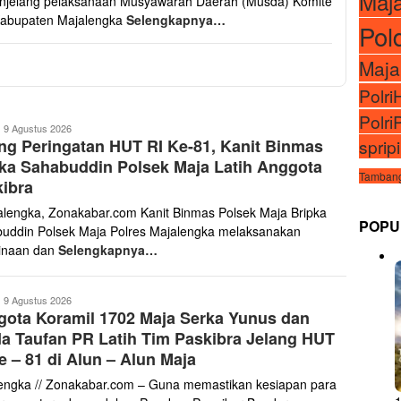
Maj
jelang pelaksanaan Musyawarah Daerah (Musda) Komite
Kabupaten Majalengka
Selengkapnya…
Pol
Maja
Polr
Polri
ona
9 Agustus 2026
sprip
ng Peringatan HUT RI Ke-81, Kanit Binmas
abar
ka Sahabuddin Polsek Maja Latih Anggota
Tambang
ibra
alengka, Zonakabar.com Kanit Binmas Polsek Maja Bripka
POPU
uddin Polsek Maja Polres Majalengka melaksanakan
inaan dan
Selengkapnya…
ona
9 Agustus 2026
ota Koramil 1702 Maja Serka Yunus dan
abar
a Taufan PR Latih Tim Paskibra Jelang HUT
e – 81 di Alun – Alun Maja
engka // Zonakabar.com – Guna memastikan kesiapan para