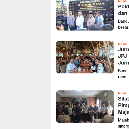
z
NEWS
Pold
dan 
Bandu
besar
z
NEWS
Jurn
JPJ 
Jurn
Bandu
rapat
Z
NEWS
Sila
K
Pim
Maja
Majal
siner