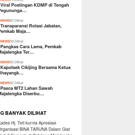
Viral Postingan KDMP di Tengah
Pegununga…
2
60 Dilihat
NEWS
Transparansi Rotasi Jabatan,
Pemkab Maja…
3
59 Dilihat
NEWS
Pangkas Cara Lama, Pemkab
Majalengka Ter…
4
53 Dilihat
NEWS
Kapolsek Cikijing Bersama Ketua
Bhayangk…
5
52 Dilihat
NEWS
Pasca MT2 Lahan Sawah
Majalengka Diserbu…
NG BANYAK DILIHAT
ades Hj. Teti kurnia Apresiasi
Organisasi BINA TARUNA Dalam Giat