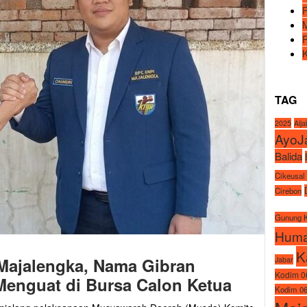
TAG
2025
Alj
AyoJ
Balida
Cikeusal
Cirebon
Gunung 
Huma
K
Majalengka, Nama Gibran
Jabar
Kodim 0
enguat di Bursa Calon Ketua
Kodim 06