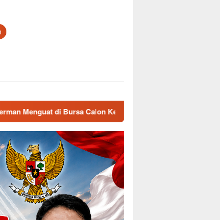
n
sa Calon Ketua
Sambut HUT Pramuka ke-65, Kwarcab Ma