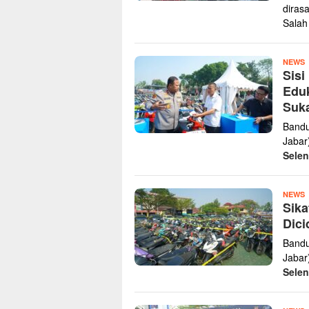
diras
Sala
z
NEWS
Sisi
Eduk
Suka
Bandu
Jabar
Sele
z
NEWS
Sika
Dici
Bandu
Jabar
Sele