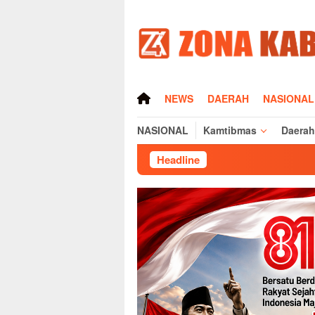
Loncat
ke
konten
HOME
NEWS
DAERAH
NASIONAL
NASIONAL
Kamtibmas
Daerah
Headline
Jelang Musda KNP