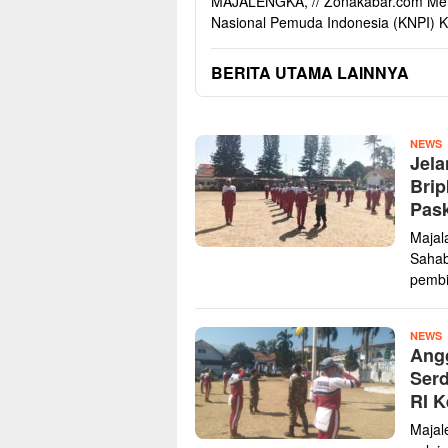
MAJALENGKA, // Zonakabar.com Men
Nasional Pemuda Indonesia (KNPI) 
BERITA UTAMA LAINNYA
MEDIA
Z
NEWS
INFORMASI
Jela
K
TANPA
Brip
BATAS
Pask
Majal
Sahab
pemb
Z
NEWS
Angg
K
Serd
RI K
Majal