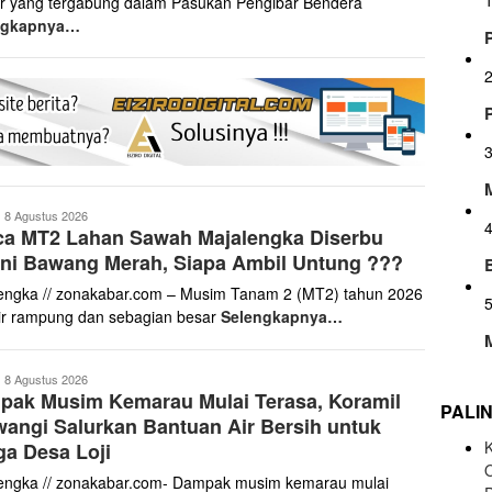
ar yang tergabung dalam Pasukan Pengibar Bendera
ngkapnya…
onakabar.com
8 Agustus 2026
ca MT2 Lahan Sawah Majalengka Diserbu
ni Bawang Merah, Siapa Ambil Untung ???
engka // zonakabar.com – Musim Tanam 2 (MT2) tahun 2026
r rampung dan sebagian besar
Selengkapnya…
onakabar.com
8 Agustus 2026
pak Musim Kemarau Mulai Terasa, Koramil
PALI
wangi Salurkan Bantuan Air Bersih untuk
K
a Desa Loji
engka // zonakabar.com- Dampak musim kemarau mulai