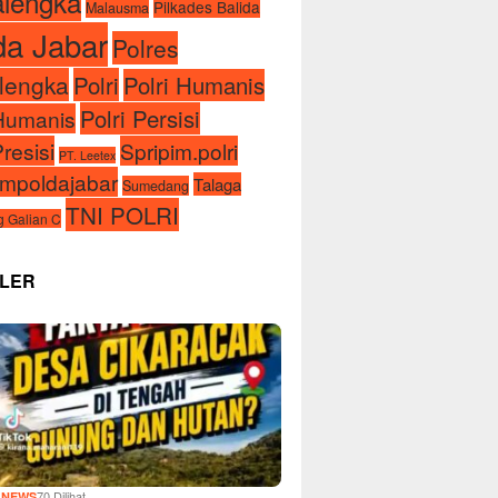
alengka
Pilkades Balida
Malausma
da Jabar
Polres
lengka
Polri
Polri Humanis
Polri Persisi
iHumanis
Presisi
Spripim.polri
PT. Leetex
impoldajabar
Talaga
Sumedang
TNI POLRI
 Galian C
LER
1
70 Dilihat
NEWS