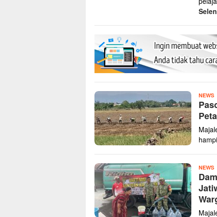
pelaj
Sele
z
NEWS
Pas
Peta
Majal
hampi
z
NEWS
Dam
Jati
Warg
Majal