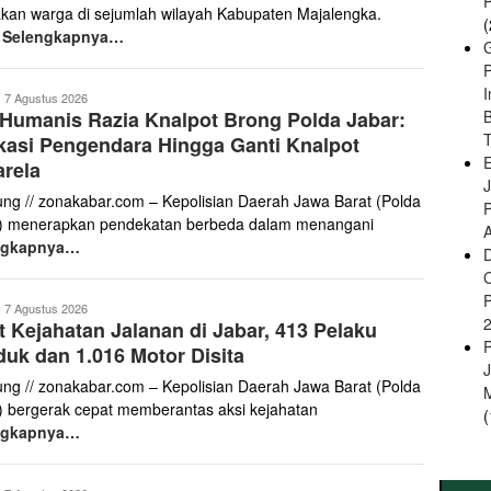
akan warga di sejumlah wilayah Kabupaten Majalengka.
(
h
Selengkapnya…
onakabar.com
7 Agustus 2026
 Humanis Razia Knalpot Brong Polda Jabar:
B
asi Pengendara Hingga Ganti Knalpot
E
rela
ng // zonakabar.com – Kepolisian Daerah Jawa Barat (Polda
) menerapkan pendekatan berbeda dalam menangani
A
ngkapnya…
onakabar.com
7 Agustus 2026
t Kejahatan Jalanan di Jabar, 413 Pelaku
duk dan 1.016 Motor Disita
ng // zonakabar.com – Kepolisian Daerah Jawa Barat (Polda
) bergerak cepat memberantas aksi kejahatan
(
ngkapnya…