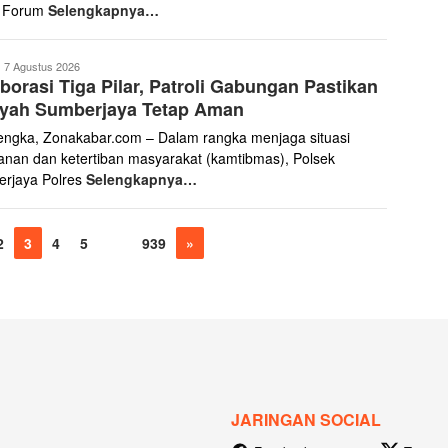
r Forum
Selengkapnya…
ona
7 Agustus 2026
borasi Tiga Pilar, Patroli Gabungan Pastikan
abar
ayah Sumberjaya Tetap Aman
engka, Zonakabar.com – Dalam rangka menjaga situasi
nan dan ketertiban masyarakat (kamtibmas), Polsek
rjaya Polres
Selengkapnya…
2
3
4
5
…
939
»
JARINGAN SOCIAL