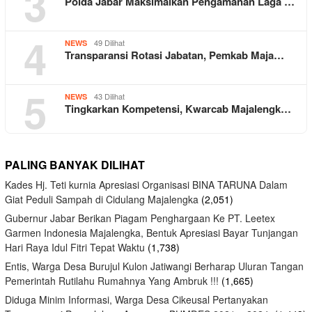
3
Polda Jabar Maksimalkan Pengamanan Laga …
4
49 Dilihat
NEWS
Transparansi Rotasi Jabatan, Pemkab Maja…
5
43 Dilihat
NEWS
Tingkarkan Kompetensi, Kwarcab Majalengk…
PALING BANYAK DILIHAT
Kades Hj. Teti kurnia Apresiasi Organisasi BINA TARUNA Dalam
Giat Peduli Sampah di Cidulang Majalengka
(2,051)
Gubernur Jabar Berikan Piagam Penghargaan Ke PT. Leetex
Garmen Indonesia Majalengka, Bentuk Apresiasi Bayar Tunjangan
Hari Raya Idul Fitri Tepat Waktu
(1,738)
Entis, Warga Desa Burujul Kulon Jatiwangi Berharap Uluran Tangan
Pemerintah Rutilahu Rumahnya Yang Ambruk !!!
(1,665)
Diduga Minim Informasi, Warga Desa Cikeusal Pertanyakan