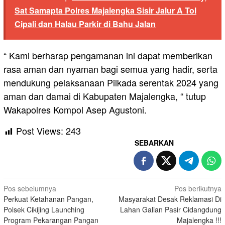
Sat Samapta Polres Majalengka Sisir Jalur A Tol
Cipali dan Halau Parkir di Bahu Jalan
“ Kami berharap pengamanan ini dapat memberikan
rasa aman dan nyaman bagi semua yang hadir, serta
mendukung pelaksanaan Pilkada serentak 2024 yang
aman dan damai di Kabupaten Majalengka, “ tutup
Wakapolres Kompol Asep Agustoni.
Post Views:
243
SEBARKAN
Navigasi
Pos sebelumnya
Pos berikutnya
Perkuat Ketahanan Pangan,
Masyarakat Desak Reklamasi Di
pos
Polsek Cikijing Launching
Lahan Galian Pasir Cidangdung
Program Pekarangan Pangan
Majalengka !!!