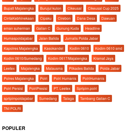
Bupati Majalengka
Burujul kulon
Cikeusal
Cikeusal Cup 2025
CintaKebhinekaan
Cipaku
Cirebon
Dana Desa
Dawuan
eman suherman
Galian C
Gunung Kuda
Headline
Humaspoldajabar
Jalan Balida
Jurnalis Polda Jabar
Kapolres Majalengka
Kasokandel
Kodim 0610
Kodim 0610 smd
Kodim 0610/Sumedang
Kodim 0617/Majalengka
Kramat Jaya
Leetex
Majalengka
Malausma
Pilkades Balida
Polda Jabar
Polres Majalengka
Polri
Polri Humanis
PolriHumanis
Polri Persisi
PolriPresisi
PT. Leetex
Spripim.polri
spripimpoldajabar
Sumedang
Talaga
Tambang Galian C
TNI POLRI
POPULER