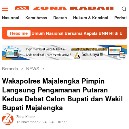
Loncat
Menu
ke
Mobile
konten
Nasional
Kamtibmas
Daerah
Hukum & Kriminal
Peristi
iah Umum Nasional Bersama Kepala BNN RI di UNMA
Headline
Nos
Beranda
NEWS
Wakapolres Majalengka Pimpin
Langsung Pengamanan Putaran
Kedua Debat Calon Bupati dan Wakil
Bupati Majalengka
Zona Kabar
15 November 2024
243 Dilihat