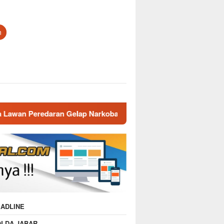
n
lap Narkoba”
Polsek Cikijing Laksanakan Patroli SPPG
ADLINE
OLDA JABAR