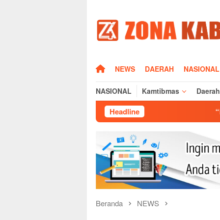
Loncat
ke
konten
HOME
NEWS
DAERAH
NASIONAL
NASIONAL
Kamtibmas
Daerah
Headline
“Kunjungan BNN RI ke
Beranda
NEWS