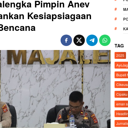
alengka Pimpin Anev
M
ankan Kesiapsiagaan
P
 Bencana
K
TAG
2025
AyoJag
Bupati
Cikeus
Cipaku
eman 
Headli
Jurnali