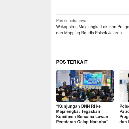
Navigasi
Pos sebelumnya
Wakapolres Majalengka Lakukan Peng
pos
dan Mapping Randis Polsek Jajaran
POS TERKAIT
“Kunjungan BNN RI ke
Pols
Majalengka: Tegaskan
Patr
Komitmen Bersama Lawan
Prog
Peredaran Gelap Narkoba”
dan 