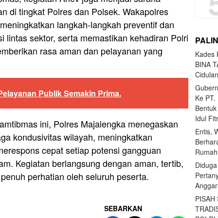
ian di tingkat Polres dan Polsek. Wakapolres
 meningkatkan langkah-langkah preventif dan
 lintas sektor, serta memastikan kehadiran Polri
PALI
emberikan rasa aman dan pelayanan yang
Kades H
BINA T
Cidula
Gubern
elayanan Publik Semakin Prima.
Ke PT.
Bentuk
Idul Fi
 Kamtibmas ini, Polres Majalengka menegaskan
Entis, 
ga kondusivitas wilayah, meningkatkan
Berhar
 merespons cepat setiap potensi gangguan
Rumahn
m. Kegiatan berlangsung dengan aman, tertib,
Diduga
n penuh perhatian oleh seluruh peserta.
Pertan
Anggar
PISAH
SEBARKAN
TRADI