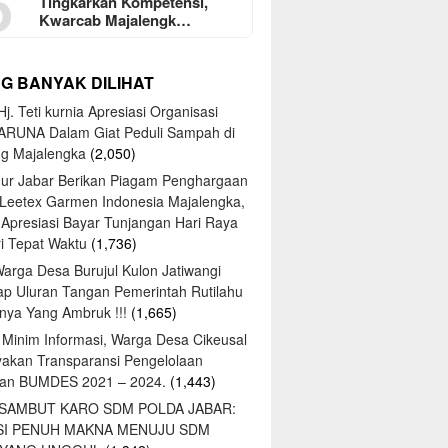
5
Tingkarkan Kompetensi,
Kwarcab Majalengk…
NG BANYAK DILIHAT
j. Teti kurnia Apresiasi Organisasi
ARUNA Dalam Giat Peduli Sampah di
ng Majalengka
(2,050)
ur Jabar Berikan Piagam Penghargaan
 Leetex Garmen Indonesia Majalengka,
 Apresiasi Bayar Tunjangan Hari Raya
tri Tepat Waktu
(1,736)
Warga Desa Burujul Kulon Jatiwangi
ap Uluran Tangan Pemerintah Rutilahu
ya Yang Ambruk !!!
(1,665)
 Minim Informasi, Warga Desa Cikeusal
yakan Transparansi Pengelolaan
an BUMDES 2021 – 2024.
(1,443)
 SAMBUT KARO SDM POLDA JABAR:
SI PENUH MAKNA MENUJU SDM