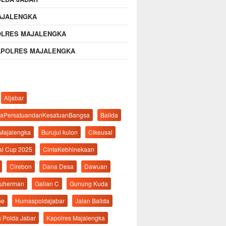
AJALENGKA
OLRES MAJALENGKA
APOLRES MAJALENGKA
Aljabar
aPersatuandanKesatuanBangsa
Balida
 Majalengka
Burujul kulon
Cikeusal
al Cup 2025
CintaKebhinekaan
Cirebon
Dana Desa
Dawuan
suherman
Galian C
Gunung Kuda
ne
Humaspoldajabar
Jalan Balida
s Polda Jabar
Kapolres Majalengka