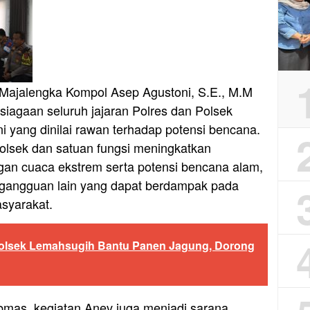
Majalengka Kompol Asep Agustoni, S.E., M.M
iagaan seluruh jajaran Polres dan Polsek
ni yang dinilai rawan terhadap potensi bencana.
olsek dan satuan fungsi meningkatkan
an cuaca ekstrem serta potensi bencana alam,
n gangguan lain yang dapat berdampak pada
syarakat.
Polsek Lemahsugih Bantu Panen Jagung, Dorong
bmas, kegiatan Anev juga menjadi sarana