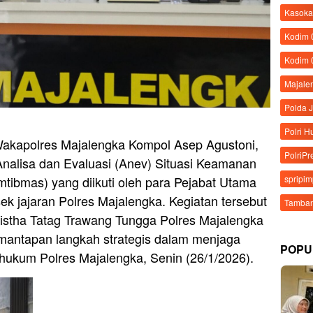
Kasoka
Kodim
Kodim 
Majale
Polda 
Polri 
Wakapolres Majalengka Kompol Asep Agustoni,
PolriPr
nalisa dan Evaluasi (Anev) Situasi Keamanan
tibmas) yang diikuti oleh para Pejabat Utama
spripi
ek jajaran Polres Majalengka. Kegiatan tersebut
Tamban
istha Tatag Trawang Tungga Polres Majalengka
mantapan langkah strategis dalam menjaga
POPU
h hukum Polres Majalengka, Senin (26/1/2026).