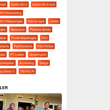
ndel
Kodim 0610
Kodim 0610 smd
 0610/Sumedang
0617/Majalengka
Kramat Jaya
Leetex
ngka
Malausma
Pilkades Balida
Jabar
Polres Majalengka
Polri
Humanis
PolriHumanis
Polri Persisi
esisi
PT. Leetex
Spripim.polri
mpoldajabar
Sumedang
Talaga
g Galian C
TNI POLRI
LER