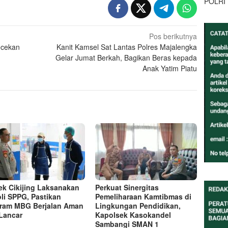
POLRI
Pos berikutnya
ecekan
Kanit Kamsel Sat Lantas Polres Majalengka
Gelar Jumat Berkah, Bagikan Beras kepada
Anak Yatim Piatu
ek Cikijing Laksanakan
Perkuat Sinergitas
oli SPPG, Pastikan
Pemeliharaan Kamtibmas di
ram MBG Berjalan Aman
Lingkungan Pendidikan,
Lancar
Kapolsek Kasokandel
Sambangi SMAN 1