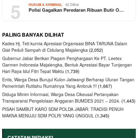
5
42 Dilihat
HUKUM & KRIMINAL
Polisi Gagalkan Peredaran Ribuan Butir O…
PALING BANYAK DILIHAT
Kades Hj. Teti kurnia Apresiasi Organisasi BINA TARUNA Dalam
Giat Peduli Sampah di Cidulang Majalengka
(2,052)
Gubernur Jabar Berikan Piagam Penghargaan Ke PT. Leetex
Garmen Indonesia Majalengka, Bentuk Apresiasi Bayar Tunjangan
Hari Raya Idul Fitri Tepat Waktu
(1,739)
Entis, Warga Desa Burujul Kulon Jatiwangi Berharap Uluran Tangan
Pemerintah Rutilahu Rumahnya Yang Ambruk !!!
(1,667)
Diduga Minim Informasi, Warga Desa Cikeusal Pertanyakan
Transparansi Pengelolaan Anggaran BUMDES 2021 – 2024.
(1,443)
PISAH SAMBUT KARO SDM POLDA JABAR: TRADISI PENUH
MAKNA MENUJU SDM POLRI YANG UNGGUL
(1,345)