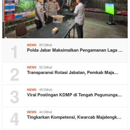
1
55 Dilihat
NEWS
Polda Jabar Maksimalkan Pengamanan Laga …
2
52 Dilihat
NEWS
Transparansi Rotasi Jabatan, Pemkab Maja…
3
49 Dilihat
NEWS
Viral Postingan KDMP di Tengah Pegununga…
4
44 Dilihat
NEWS
Tingkarkan Kompetensi, Kwarcab Majalengk…