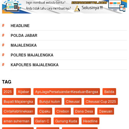
HEADLINE
POLDA JABAR
MAJALENGKA
POLRES MAJALENGKA
KAPOLRES MAJALENGKA
TAG
2025
Aljabar
AyoJagaPersatuandanKesatuanBangsa
Balida
Bupati Majalengka
Burujul kulon
Cikeusal
Cikeusal Cup 2025
CintaKebhinekaan
Cipaku
Cirebon
Dana Desa
Dawuan
eman suherman
Galian C
Gunung Kuda
Headline