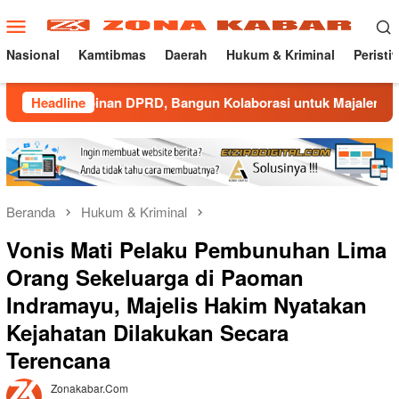
Loncat
Menu
ke
Mobile
konten
Nasional
Kamtibmas
Daerah
Hukum & Kriminal
Peristi
an DPRD, Bangun Kolaborasi untuk Majalengka Kondusif
Headline
Beranda
Hukum & Kriminal
Vonis Mati Pelaku Pembunuhan Lima
Orang Sekeluarga di Paoman
Indramayu, Majelis Hakim Nyatakan
Kejahatan Dilakukan Secara
Terencana
Zonakabar.com