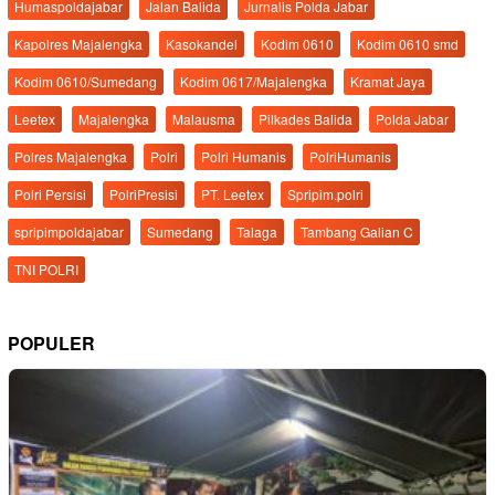
Humaspoldajabar
Jalan Balida
Jurnalis Polda Jabar
Kapolres Majalengka
Kasokandel
Kodim 0610
Kodim 0610 smd
Kodim 0610/Sumedang
Kodim 0617/Majalengka
Kramat Jaya
Leetex
Majalengka
Malausma
Pilkades Balida
Polda Jabar
Polres Majalengka
Polri
Polri Humanis
PolriHumanis
Polri Persisi
PolriPresisi
PT. Leetex
Spripim.polri
spripimpoldajabar
Sumedang
Talaga
Tambang Galian C
TNI POLRI
POPULER