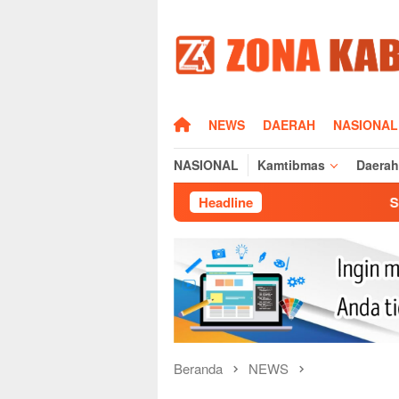
Loncat
ke
konten
HOME
NEWS
DAERAH
NASIONAL
NASIONAL
Kamtibmas
Daerah
Headline
Silaturahmi Kapolres 
Beranda
NEWS