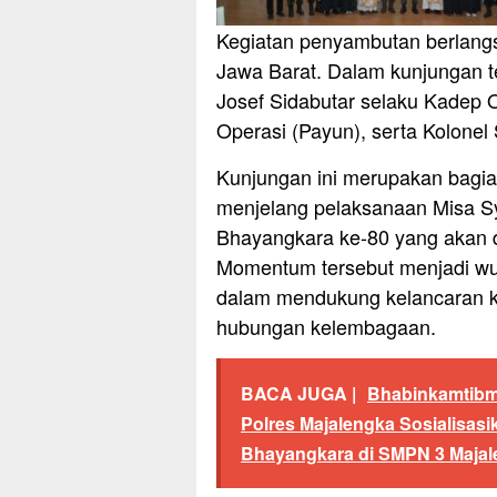
Kegiatan penyambutan berlang
Jawa Barat. Dalam kunjungan t
Josef Sidabutar selaku Kadep 
Operasi (Payun), serta Kolonel
Kunjungan ini merupakan bagian
menjelang pelaksanaan Misa S
Bhayangkara ke-80 yang akan d
Momentum tersebut menjadi wuju
dalam mendukung kelancaran k
hubungan kelembagaan.
BACA JUGA |
Bhabinkamtibm
Polres Majalengka Sosialisa
Bhayangkara di SMPN 3 Maja