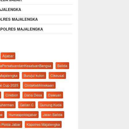
AJALENGKA
OLRES MAJALENGKA
APOLRES MAJALENGKA
Aljabar
aPersatuandanKesatuanBangsa
Balida
 Majalengka
Burujul kulon
Cikeusal
al Cup 2025
CintaKebhinekaan
Cirebon
Dana Desa
Dawuan
suherman
Galian C
Gunung Kuda
ne
Humaspoldajabar
Jalan Balida
s Polda Jabar
Kapolres Majalengka