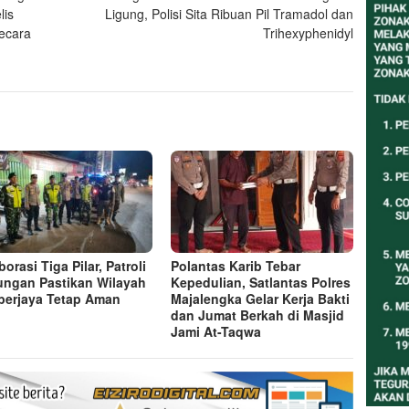
lis
Ligung, Polisi Sita Ribuan Pil Tramadol dan
ecara
Trihexyphenidyl
orasi Tiga Pilar, Patroli
Polantas Karib Tebar
ngan Pastikan Wilayah
Kepedulian, Satlantas Polres
erjaya Tetap Aman
Majalengka Gelar Kerja Bakti
dan Jumat Berkah di Masjid
Jami At-Taqwa