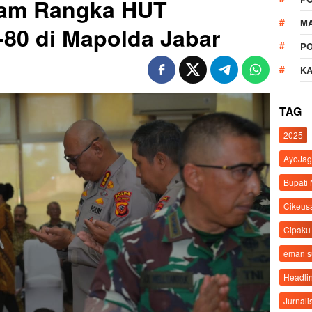
lam Rangka HUT
M
80 di Mapolda Jabar
P
K
TAG
2025
AyoJag
Bupati
Cikeus
Cipaku
eman 
Headli
Jurnali