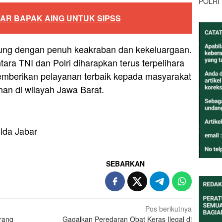
POLRI
AR BAPAK AING UNTUK SIPSS
sung dengan penuh keakraban dan kekeluargaan.
tara TNI dan Polri diharapkan terus terpelihara
mberikan pelayanan terbaik kepada masyarakat
nan di wilayah Jawa Barat.
lda Jabar
SEBARKAN
Pos berikutnya
rang
Gagalkan Peredaran Obat Keras Ilegal di