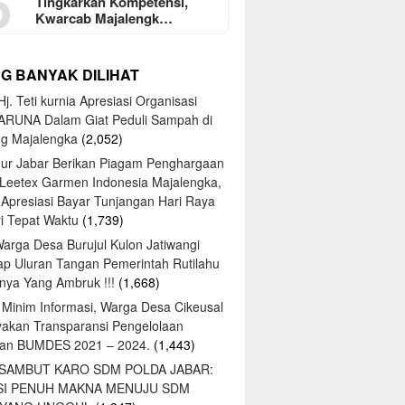
5
Tingkarkan Kompetensi,
Kwarcab Majalengk…
NG BANYAK DILIHAT
j. Teti kurnia Apresiasi Organisasi
ARUNA Dalam Giat Peduli Sampah di
ng Majalengka
(2,052)
ur Jabar Berikan Piagam Penghargaan
 Leetex Garmen Indonesia Majalengka,
 Apresiasi Bayar Tunjangan Hari Raya
tri Tepat Waktu
(1,739)
Warga Desa Burujul Kulon Jatiwangi
ap Uluran Tangan Pemerintah Rutilahu
ya Yang Ambruk !!!
(1,668)
 Minim Informasi, Warga Desa Cikeusal
yakan Transparansi Pengelolaan
an BUMDES 2021 – 2024.
(1,443)
 SAMBUT KARO SDM POLDA JABAR:
SI PENUH MAKNA MENUJU SDM