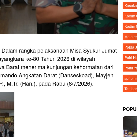
Kasoka
Kodim
Kodim 
Majale
Polda 
– Dalam rangka pelaksanaan Misa Syukur Jumat
yangkara ke-80 Tahun 2026 di wilayah
Polri 
wa Barat menerima kunjungan kehormatan dari
PolriPr
omando Angkatan Darat (Danseskoad), Mayjen
spripi
P., M.Tr. (Han.), pada Rabu (8/7/2026).
Tamban
POPU