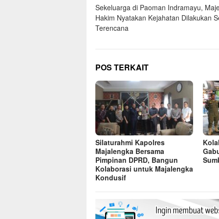
pos
Sekeluarga di Paoman Indramayu, Maje
Hakim Nyatakan Kejahatan Dilakukan S
Terencana
POS TERKAIT
Silaturahmi Kapolres
Kolab
Majalengka Bersama
Gabu
Pimpinan DPRD, Bangun
Sumb
Kolaborasi untuk Majalengka
Kondusif