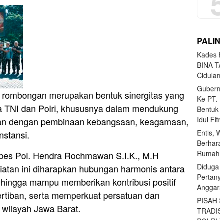
PALI
Kades H
BINA T
Cidula
Gubern
 rombongan merupakan bentuk sinergitas yang
Ke PT.
ara TNI dan Polri, khususnya dalam mendukung
Bentuk
Idul Fi
itan dengan pembinaan kebangsaan, keagamaan,
Entis, 
nstansi.
Berhar
Rumahn
es Pol. Hendra Rochmawan S.I.K., M.H
Diduga
atan ini diharapkan hubungan harmonis antara
Pertan
ehingga mampu memberikan kontribusi positif
Anggar
rtiban, serta memperkuat persatuan dan
PISAH
 wilayah Jawa Barat.
TRADI