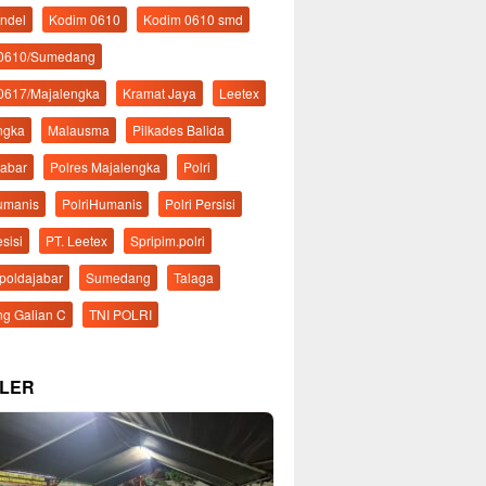
ndel
Kodim 0610
Kodim 0610 smd
 0610/Sumedang
0617/Majalengka
Kramat Jaya
Leetex
ngka
Malausma
Pilkades Balida
Jabar
Polres Majalengka
Polri
Humanis
PolriHumanis
Polri Persisi
esisi
PT. Leetex
Spripim.polri
mpoldajabar
Sumedang
Talaga
g Galian C
TNI POLRI
LER