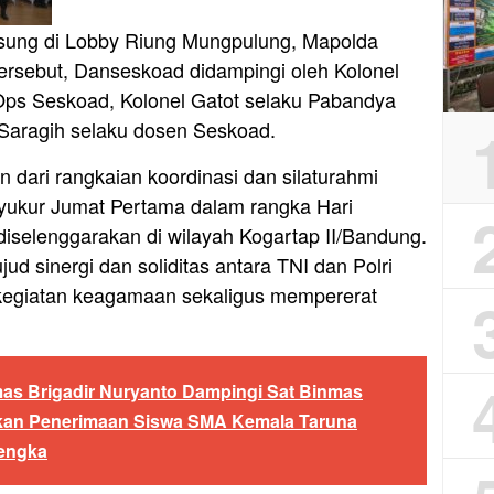
sung di Lobby Riung Mungpulung, Mapolda
ersebut, Danseskoad didampingi oleh Kolonel
Ops Seskoad, Kolonel Gatot selaku Pabandya
 Saragih selaku dosen Seskoad.
 dari rangkaian koordinasi dan silaturahmi
yukur Jumat Pertama dalam rangka Hari
iselenggarakan di wilayah Kogartap II/Bandung.
d sinergi dan soliditas antara TNI dan Polri
egiatan keagamaan sekaligus mempererat
as Brigadir Nuryanto Dampingi Sat Binmas
sikan Penerimaan Siswa SMA Kemala Taruna
lengka