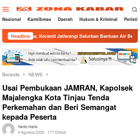
Loncat
Menu
ke
Mobile
konten
Nasional
Kamtibmas
Daerah
Hukum & Kriminal
Peristi
, Koramil Jatiwangi Salurkan Bantuan Air Bersih untuk Warga 
Headline
Beranda
NEWS
Usai Pembukaan JAMRAN, Kapolsek
Majalengka Kota Tinjau Tenda
Perkemahan dan Beri Semangat
kepada Peserta
Yanto Haris
4 Agustus 2025
177 Dilihat