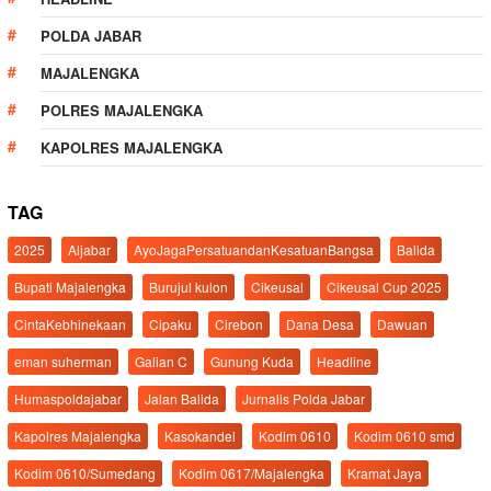
POLDA JABAR
MAJALENGKA
POLRES MAJALENGKA
KAPOLRES MAJALENGKA
TAG
2025
Aljabar
AyoJagaPersatuandanKesatuanBangsa
Balida
Bupati Majalengka
Burujul kulon
Cikeusal
Cikeusal Cup 2025
CintaKebhinekaan
Cipaku
Cirebon
Dana Desa
Dawuan
eman suherman
Galian C
Gunung Kuda
Headline
Humaspoldajabar
Jalan Balida
Jurnalis Polda Jabar
Kapolres Majalengka
Kasokandel
Kodim 0610
Kodim 0610 smd
Kodim 0610/Sumedang
Kodim 0617/Majalengka
Kramat Jaya