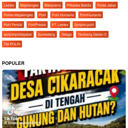
Leetex
Majalengka
Malausma
Pilkades Balida
Polda Jabar
Polres Majalengka
Polri
Polri Humanis
PolriHumanis
Polri Persisi
PolriPresisi
PT. Leetex
Spripim.polri
spripimpoldajabar
Sumedang
Talaga
Tambang Galian C
TNI POLRI
POPULER