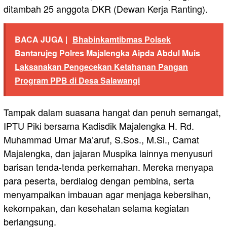
ditambah 25 anggota DKR (Dewan Kerja Ranting).
BACA JUGA |
Bhabinkamtibmas Polsek
Bantarujeg Polres Majalengka Aipda Abdul Muis
Laksanakan Pengecekan Ketahanan Pangan
Program PPB di Desa Salawangi
Tampak dalam suasana hangat dan penuh semangat,
IPTU Piki bersama Kadisdik Majalengka H. Rd.
Muhammad Umar Ma’aruf, S.Sos., M.Si., Camat
Majalengka, dan jajaran Muspika lainnya menyusuri
barisan tenda-tenda perkemahan. Mereka menyapa
para peserta, berdialog dengan pembina, serta
menyampaikan imbauan agar menjaga kebersihan,
kekompakan, dan kesehatan selama kegiatan
berlangsung.