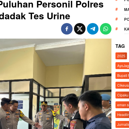
Puluhan Personil Polres
M
dadak Tes Urine
P
K
TAG
2025
AyoJag
Bupati
Cikeus
Cipaku
eman 
Headli
Jurnali