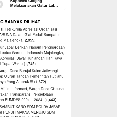
5
Kapolsek Cikijing
Melaksanakan Gatur Lal…
NG BANYAK DILIHAT
j. Teti kurnia Apresiasi Organisasi
ARUNA Dalam Giat Peduli Sampah di
ng Majalengka
(2,055)
ur Jabar Berikan Piagam Penghargaan
 Leetex Garmen Indonesia Majalengka,
 Apresiasi Bayar Tunjangan Hari Raya
tri Tepat Waktu
(1,745)
Warga Desa Burujul Kulon Jatiwangi
ap Uluran Tangan Pemerintah Rutilahu
ya Yang Ambruk !!!
(1,672)
 Minim Informasi, Warga Desa Cikeusal
yakan Transparansi Pengelolaan
an BUMDES 2021 – 2024.
(1,443)
 SAMBUT KARO SDM POLDA JABAR:
SI PENUH MAKNA MENUJU SDM