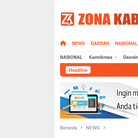
Loncat
ke
konten
HOME
NEWS
DAERAH
NASIONAL
NASIONAL
Kamtibmas
Daerah
Headline
D
Beranda
NEWS