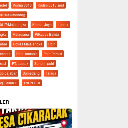
ndel
Kodim 0610
Kodim 0610 smd
 0610/Sumedang
0617/Majalengka
Kramat Jaya
Leetex
ngka
Malausma
Pilkades Balida
Jabar
Polres Majalengka
Polri
Humanis
PolriHumanis
Polri Persisi
esisi
PT. Leetex
Spripim.polri
mpoldajabar
Sumedang
Talaga
g Galian C
TNI POLRI
LER