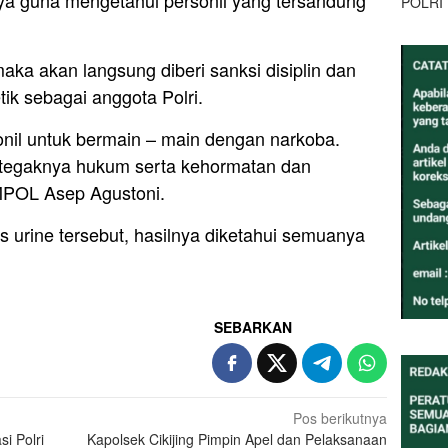
aya guna mengetahui personil yang tersandung
POLRI
maka akan langsung diberi sanksi disiplin dan
ik sebagai anggota Polri.
sonil untuk bermain – main dengan narkoba.
a tegaknya hukum serta kehormatan dan
MPOL Asep Agustoni.
es urine tersebut, hasilnya diketahui semuanya
SEBARKAN
Pos berikutnya
i Polri
Kapolsek Cikijing Pimpin Apel dan Pelaksanaan