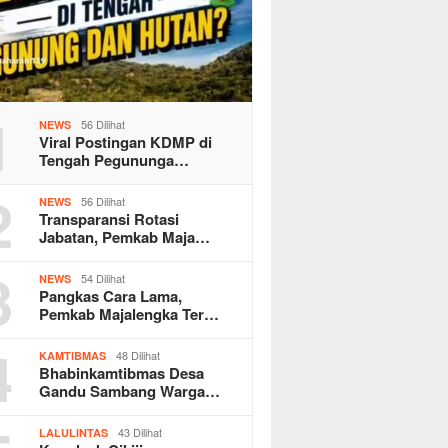
1
56 Dilihat
NEWS
Viral Postingan KDMP di
Tengah Pegununga…
2
56 Dilihat
NEWS
Transparansi Rotasi
Jabatan, Pemkab Maja…
3
54 Dilihat
NEWS
Pangkas Cara Lama,
Pemkab Majalengka Ter…
4
48 Dilihat
KAMTIBMAS
Bhabinkamtibmas Desa
Gandu Sambang Warga…
43 Dilihat
LALULINTAS