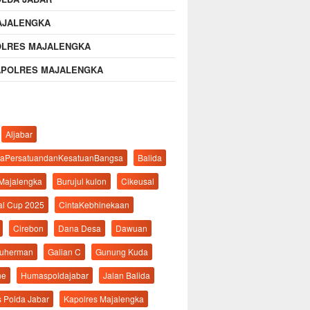
AJALENGKA
OLRES MAJALENGKA
APOLRES MAJALENGKA
Aljabar
aPersatuandanKesatuanBangsa
Balida
 Majalengka
Burujul kulon
Cikeusal
al Cup 2025
CintaKebhinekaan
Cirebon
Dana Desa
Dawuan
suherman
Galian C
Gunung Kuda
ne
Humaspoldajabar
Jalan Balida
s Polda Jabar
Kapolres Majalengka