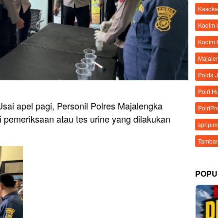
Kasoka
Kodim
Kodim 
Majale
Polda 
Polri 
ai apel pagi, Personil Polres Majalengka
PolriPr
i pemeriksaan atau tes urine yang dilakukan
spripi
Tamban
POPU