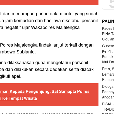
let dan menampung urine dalam botol yang sudah
dua jam kemudian dan hasilnya diketahui personil
PALI
ya negatif,” ujar Wakapolres Majalengka
Kades H
BINA T
Cidula
Polres Majalengka tindak lanjut terkait dengan
Gubern
Prabowo Subianto.
Ke PT.
Bentuk
ine dilaksanakan guna mengetahui personil
Idul Fi
a dan dilakukan secara dadakan serta diacak
Entis, 
Berhar
ikuti apel.
Rumahn
Diduga
Aman Kepada Pengunjung, Sat Samapta Polres
Pertan
Anggar
i Ke Tempat Wisata
PISAH
TRADI