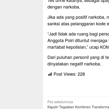
Tes urine katanya, sebagai up
dengan narkoba.
Jika ada yang positif narkoba, 
sanksi atas pelanggaran kode et
“Jadi tidak ada ruang bagi per
Anggota Polri dituntut menjag
martabat kepolisian,” ucap KO
Dari puluhan personil yang di t
dinyatakan negatif narkoba.
Post Views:
228
Navigasi
Pos sebelumnya
Kapolri Tegaskan Komitmen Transformas