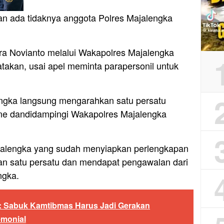
n ada tidaknya anggota Polres Majalengka
a Novianto melalui Wakapolres Majalengka
kan, usai apel meminta parapersonil untuk
ngka langsung mengarahkan satu persatu
rine dandidampingi Wakapolres Majalengka
Majalengka yang sudah menyiapkan perlengkapan
n satu persatu dan mendapat pengawalan dari
ngka.
: Sabuk Kamtibmas Harus Jadi Gerakan
emonial