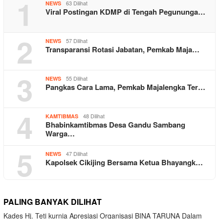
1
63 Dilihat
NEWS
Viral Postingan KDMP di Tengah Pegununga…
2
57 Dilihat
NEWS
Transparansi Rotasi Jabatan, Pemkab Maja…
3
55 Dilihat
NEWS
Pangkas Cara Lama, Pemkab Majalengka Ter…
4
48 Dilihat
KAMTIBMAS
Bhabinkamtibmas Desa Gandu Sambang
Warga…
5
47 Dilihat
NEWS
Kapolsek Cikijing Bersama Ketua Bhayangk…
PALING BANYAK DILIHAT
Kades Hj. Teti kurnia Apresiasi Organisasi BINA TARUNA Dalam