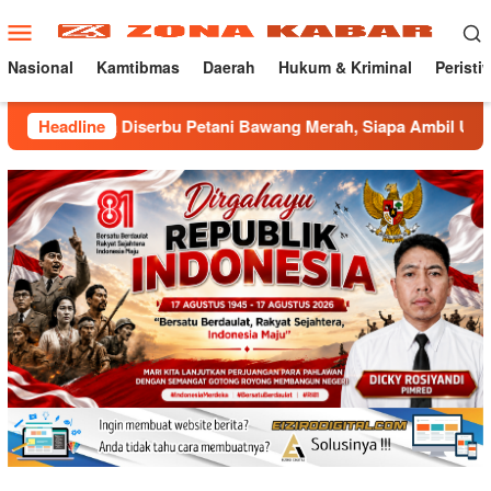
Loncat
Menu
ke
Mobile
konten
Nasional
Kamtibmas
Daerah
Hukum & Kriminal
Peristi
Diserbu Petani Bawang Merah, Siapa Ambil Untung ???
Headline