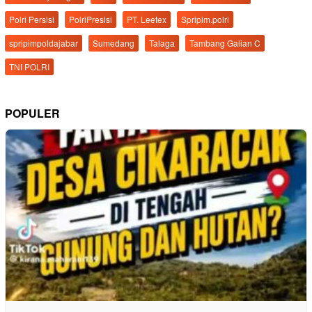
Polri Persisi
PolriPresisi
PT. Leetex
Spripim.polri
spripimpoldajabar
Sumedang
Talaga
Tambang Galian C
TNI POLRI
POPULER