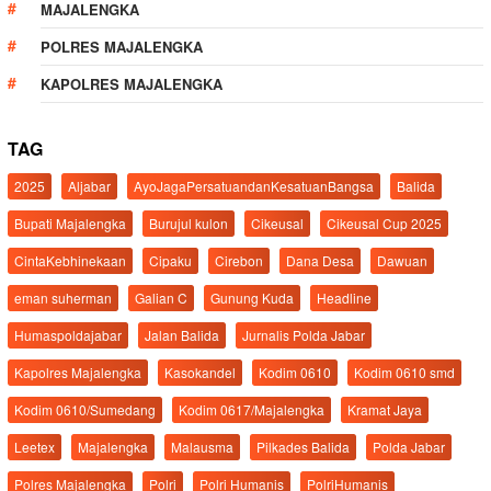
MAJALENGKA
POLRES MAJALENGKA
KAPOLRES MAJALENGKA
TAG
2025
Aljabar
AyoJagaPersatuandanKesatuanBangsa
Balida
Bupati Majalengka
Burujul kulon
Cikeusal
Cikeusal Cup 2025
CintaKebhinekaan
Cipaku
Cirebon
Dana Desa
Dawuan
eman suherman
Galian C
Gunung Kuda
Headline
Humaspoldajabar
Jalan Balida
Jurnalis Polda Jabar
Kapolres Majalengka
Kasokandel
Kodim 0610
Kodim 0610 smd
Kodim 0610/Sumedang
Kodim 0617/Majalengka
Kramat Jaya
Leetex
Majalengka
Malausma
Pilkades Balida
Polda Jabar
Polres Majalengka
Polri
Polri Humanis
PolriHumanis