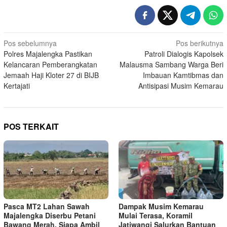
Navigasi
Pos sebelumnya
Pos berikutnya
Polres Majalengka Pastikan
Patroli Dialogis Kapolsek
pos
Kelancaran Pemberangkatan
Malausma Sambang Warga Beri
Jemaah Haji Kloter 27 di BIJB
Imbauan Kamtibmas dan
Kertajati
Antisipasi Musim Kemarau
POS TERKAIT
Pasca MT2 Lahan Sawah
Dampak Musim Kemarau
Majalengka Diserbu Petani
Mulai Terasa, Koramil
Bawang Merah, Siapa Ambil
Jatiwangi Salurkan Bantuan