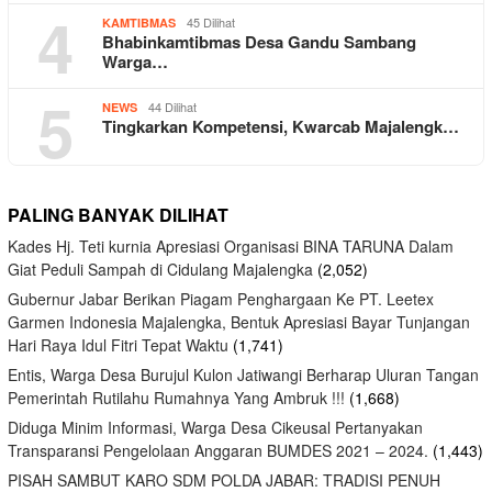
4
45 Dilihat
KAMTIBMAS
Bhabinkamtibmas Desa Gandu Sambang
Warga…
5
44 Dilihat
NEWS
Tingkarkan Kompetensi, Kwarcab Majalengk…
PALING BANYAK DILIHAT
Kades Hj. Teti kurnia Apresiasi Organisasi BINA TARUNA Dalam
Giat Peduli Sampah di Cidulang Majalengka
(2,052)
Gubernur Jabar Berikan Piagam Penghargaan Ke PT. Leetex
Garmen Indonesia Majalengka, Bentuk Apresiasi Bayar Tunjangan
Hari Raya Idul Fitri Tepat Waktu
(1,741)
Entis, Warga Desa Burujul Kulon Jatiwangi Berharap Uluran Tangan
Pemerintah Rutilahu Rumahnya Yang Ambruk !!!
(1,668)
Diduga Minim Informasi, Warga Desa Cikeusal Pertanyakan
Transparansi Pengelolaan Anggaran BUMDES 2021 – 2024.
(1,443)
PISAH SAMBUT KARO SDM POLDA JABAR: TRADISI PENUH