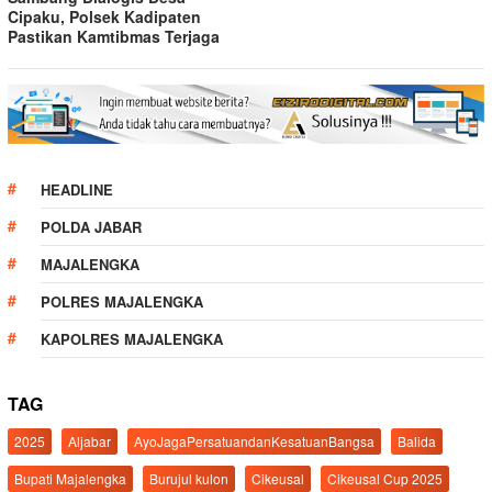
Cipaku, Polsek Kadipaten
Pastikan Kamtibmas Terjaga
HEADLINE
POLDA JABAR
MAJALENGKA
POLRES MAJALENGKA
KAPOLRES MAJALENGKA
TAG
2025
Aljabar
AyoJagaPersatuandanKesatuanBangsa
Balida
Bupati Majalengka
Burujul kulon
Cikeusal
Cikeusal Cup 2025