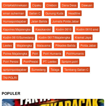
CintaKebhinekaan
Cipaku
Cirebon
Dana Desa
Dawuan
eman suherman
Galian C
Gunung Kuda
Headline
Humaspoldajabar
Jalan Balida
Jurnalis Polda Jabar
Kapolres Majalengka
Kasokandel
Kodim 0610
Kodim 0610 smd
Kodim 0610/Sumedang
Kodim 0617/Majalengka
Kramat Jaya
Leetex
Majalengka
Malausma
Pilkades Balida
Polda Jabar
Polres Majalengka
Polri
Polri Humanis
PolriHumanis
Polri Persisi
PolriPresisi
PT. Leetex
Spripim.polri
spripimpoldajabar
Sumedang
Talaga
Tambang Galian C
TNI POLRI
POPULER