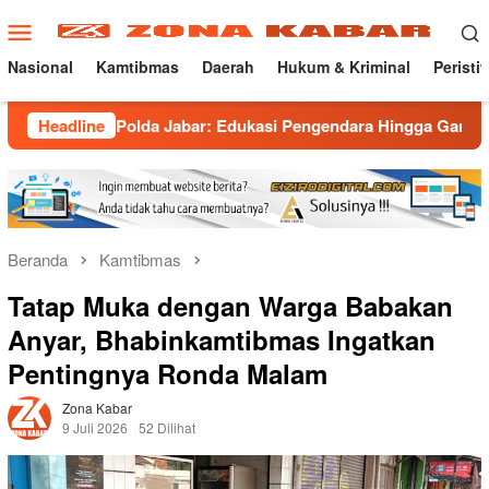
Loncat
Menu
ke
Mobile
konten
Nasional
Kamtibmas
Daerah
Hukum & Kriminal
Peristi
g Polda Jabar: Edukasi Pengendara Hingga Ganti Knalpot Sukar
Headline
Beranda
Kamtibmas
Tatap Muka dengan Warga Babakan
Anyar, Bhabinkamtibmas Ingatkan
Pentingnya Ronda Malam
Zona Kabar
9 Juli 2026
52 Dilihat