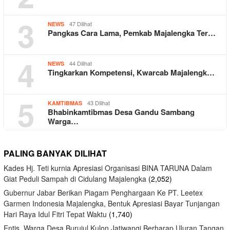
3
47 Dilihat
NEWS
Pangkas Cara Lama, Pemkab Majalengka Ter…
4
44 Dilihat
NEWS
Tingkarkan Kompetensi, Kwarcab Majalengk…
5
43 Dilihat
KAMTIBMAS
Bhabinkamtibmas Desa Gandu Sambang
Warga…
PALING BANYAK DILIHAT
Kades Hj. Teti kurnia Apresiasi Organisasi BINA TARUNA Dalam
Giat Peduli Sampah di Cidulang Majalengka
(2,052)
Gubernur Jabar Berikan Piagam Penghargaan Ke PT. Leetex
Garmen Indonesia Majalengka, Bentuk Apresiasi Bayar Tunjangan
Hari Raya Idul Fitri Tepat Waktu
(1,740)
Entis, Warga Desa Burujul Kulon Jatiwangi Berharap Uluran Tangan