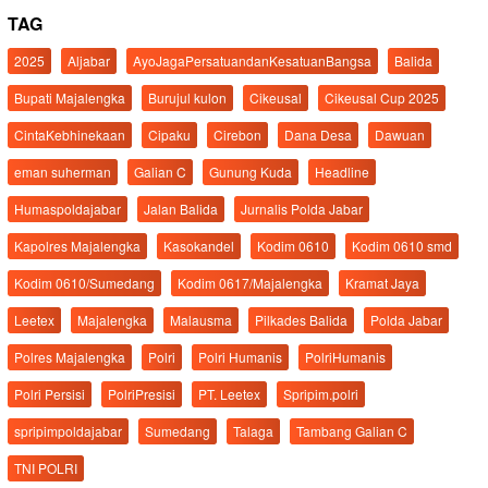
TAG
2025
Aljabar
AyoJagaPersatuandanKesatuanBangsa
Balida
Bupati Majalengka
Burujul kulon
Cikeusal
Cikeusal Cup 2025
CintaKebhinekaan
Cipaku
Cirebon
Dana Desa
Dawuan
eman suherman
Galian C
Gunung Kuda
Headline
Humaspoldajabar
Jalan Balida
Jurnalis Polda Jabar
Kapolres Majalengka
Kasokandel
Kodim 0610
Kodim 0610 smd
Kodim 0610/Sumedang
Kodim 0617/Majalengka
Kramat Jaya
Leetex
Majalengka
Malausma
Pilkades Balida
Polda Jabar
Polres Majalengka
Polri
Polri Humanis
PolriHumanis
Polri Persisi
PolriPresisi
PT. Leetex
Spripim.polri
spripimpoldajabar
Sumedang
Talaga
Tambang Galian C
TNI POLRI