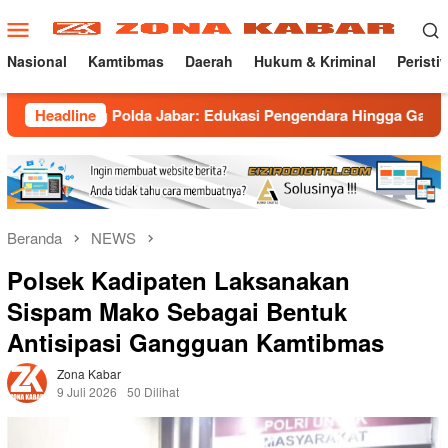
Loncat
Menu
ke
Mobile
konten
Nasional
Kamtibmas
Daerah
Hukum & Kriminal
Peristi
g Polda Jabar: Edukasi Pengendara Hingga Ganti Knalpot Sukar
Headline
Beranda
NEWS
Polsek Kadipaten Laksanakan
Sispam Mako Sebagai Bentuk
Antisipasi Gangguan Kamtibmas
Zona Kabar
9 Juli 2026
50 Dilihat