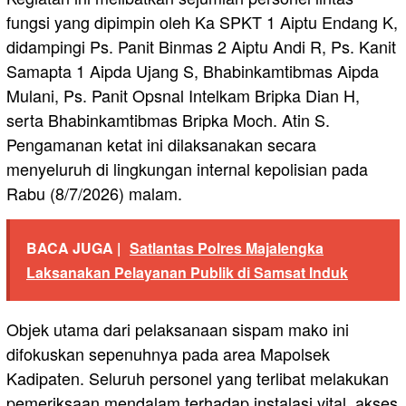
fungsi yang dipimpin oleh Ka SPKT 1 Aiptu Endang K,
didampingi Ps. Panit Binmas 2 Aiptu Andi R, Ps. Kanit
Samapta 1 Aipda Ujang S, Bhabinkamtibmas Aipda
Mulani, Ps. Panit Opsnal Intelkam Bripka Dian H,
serta Bhabinkamtibmas Bripka Moch. Atin S.
Pengamanan ketat ini dilaksanakan secara
menyeluruh di lingkungan internal kepolisian pada
Rabu (8/7/2026) malam.
BACA JUGA |
Satlantas Polres Majalengka
Laksanakan Pelayanan Publik di Samsat Induk
Objek utama dari pelaksanaan sispam mako ini
difokuskan sepenuhnya pada area Mapolsek
Kadipaten. Seluruh personel yang terlibat melakukan
pemeriksaan mendalam terhadap instalasi vital, akses