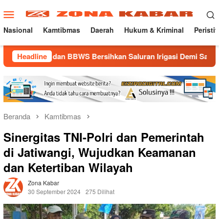
Loncat
Menu
ke
Mobile
konten
Nasional
Kamtibmas
Daerah
Hukum & Kriminal
Peristi
 dan BBWS Bersihkan Saluran Irigasi Demi Sawah Tetap Terairi
Headline
Beranda
Kamtibmas
Sinergitas TNI-Polri dan Pemerintah
di Jatiwangi, Wujudkan Keamanan
dan Ketertiban Wilayah
Zona Kabar
30 September 2024
275 Dilihat