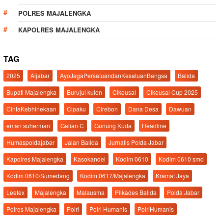
POLRES MAJALENGKA
KAPOLRES MAJALENGKA
TAG
2025
Aljabar
AyoJagaPersatuandanKesatuanBangsa
Balida
Bupati Majalengka
Burujul kulon
Cikeusal
Cikeusal Cup 2025
CintaKebhinekaan
Cipaku
Cirebon
Dana Desa
Dawuan
eman suherman
Galian C
Gunung Kuda
Headline
Humaspoldajabar
Jalan Balida
Jurnalis Polda Jabar
Kapolres Majalengka
Kasokandel
Kodim 0610
Kodim 0610 smd
Kodim 0610/Sumedang
Kodim 0617/Majalengka
Kramat Jaya
Leetex
Majalengka
Malausma
Pilkades Balida
Polda Jabar
Polres Majalengka
Polri
Polri Humanis
PolriHumanis