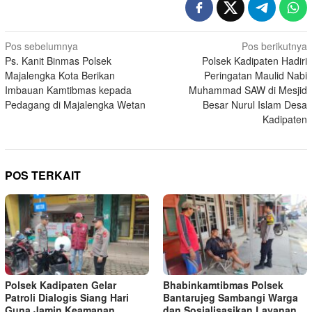
Navigasi
Pos sebelumnya
Pos berikutnya
Ps. Kanit Binmas Polsek
Polsek Kadipaten Hadiri
pos
Majalengka Kota Berikan
Peringatan Maulid Nabi
Imbauan Kamtibmas kepada
Muhammad SAW di Mesjid
Pedagang di Majalengka Wetan
Besar Nurul Islam Desa
Kadipaten
POS TERKAIT
Polsek Kadipaten Gelar
Bhabinkamtibmas Polsek
Patroli Dialogis Siang Hari
Bantarujeg Sambangi Warga
Guna Jamin Keamanan
dan Sosialisasikan Layanan