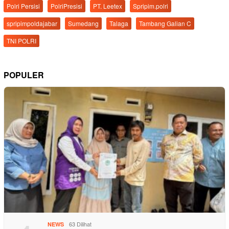
Polri Persisi
PolriPresisi
PT. Leetex
Spripim.polri
spripimpoldajabar
Sumedang
Talaga
Tambang Galian C
TNI POLRI
POPULER
63 Dilihat
NEWS