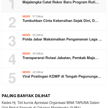
1
Majalengka Catat Rekor Baru Program Ruti…
2
57 Dilihat
NEWS
Tumbuhkan Cinta Kebersihan Sejak Dini, D…
3
53 Dilihat
NEWS
Polda Jabar Maksimalkan Pengamanan Laga …
4
49 Dilihat
NEWS
Transparansi Rotasi Jabatan, Pemkab Maja…
5
43 Dilihat
NEWS
Viral Postingan KDMP di Tengah Pegununga…
PALING BANYAK DILIHAT
Kades Hj. Teti kurnia Apresiasi Organisasi BINA TARUNA Dalam
Giat Peduli Sampah di Cidulang Majalengka
(2,051)