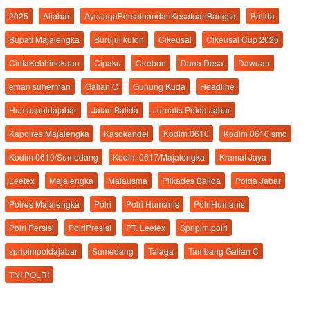
2025
Aljabar
AyoJagaPersatuandanKesatuanBangsa
Balida
Bupati Majalengka
Burujul kulon
Cikeusal
Cikeusal Cup 2025
CintaKebhinekaan
Cipaku
Cirebon
Dana Desa
Dawuan
eman suherman
Galian C
Gunung Kuda
Headline
Humaspoldajabar
Jalan Balida
Jurnalis Polda Jabar
Kapolres Majalengka
Kasokandel
Kodim 0610
Kodim 0610 smd
Kodim 0610/Sumedang
Kodim 0617/Majalengka
Kramat Jaya
Leetex
Majalengka
Malausma
Pilkades Balida
Polda Jabar
Polres Majalengka
Polri
Polri Humanis
PolriHumanis
Polri Persisi
PolriPresisi
PT. Leetex
Spripim.polri
spripimpoldajabar
Sumedang
Talaga
Tambang Galian C
TNI POLRI