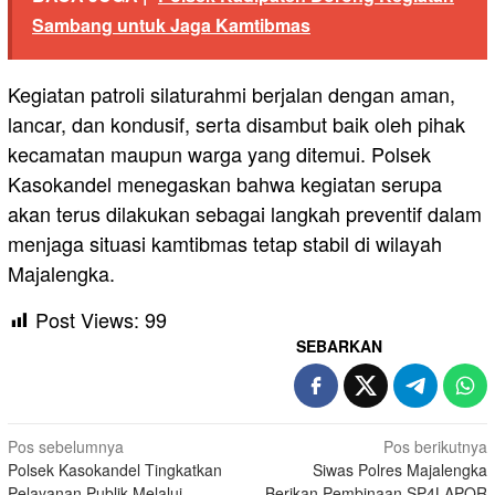
Sambang untuk Jaga Kamtibmas
Kegiatan patroli silaturahmi berjalan dengan aman,
lancar, dan kondusif, serta disambut baik oleh pihak
kecamatan maupun warga yang ditemui. Polsek
Kasokandel menegaskan bahwa kegiatan serupa
akan terus dilakukan sebagai langkah preventif dalam
menjaga situasi kamtibmas tetap stabil di wilayah
Majalengka.
Post Views:
99
SEBARKAN
Navigasi
Pos sebelumnya
Pos berikutnya
Polsek Kasokandel Tingkatkan
Siwas Polres Majalengka
pos
Pelayanan Publik Melalui
Berikan Pembinaan SP4LAPOR