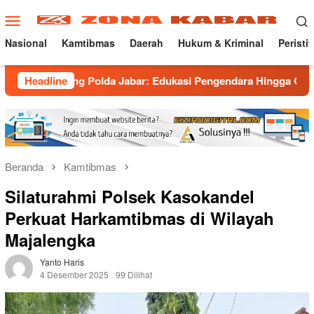
Loncat
Menu
ke
Mobile
konten
Nasional
Kamtibmas
Daerah
Hukum & Kriminal
Peristi
rong Polda Jabar: Edukasi Pengendara Hingga Ganti Knalpot Su
Headline
Beranda
Kamtibmas
Silaturahmi Polsek Kasokandel
Perkuat Harkamtibmas di Wilayah
Majalengka
Yanto Haris
4 Desember 2025
99 Dilihat