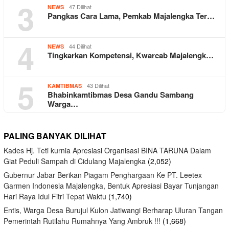
3
47 Dilihat
NEWS
Pangkas Cara Lama, Pemkab Majalengka Ter…
4
44 Dilihat
NEWS
Tingkarkan Kompetensi, Kwarcab Majalengk…
5
43 Dilihat
KAMTIBMAS
Bhabinkamtibmas Desa Gandu Sambang
Warga…
PALING BANYAK DILIHAT
Kades Hj. Teti kurnia Apresiasi Organisasi BINA TARUNA Dalam
Giat Peduli Sampah di Cidulang Majalengka
(2,052)
Gubernur Jabar Berikan Piagam Penghargaan Ke PT. Leetex
Garmen Indonesia Majalengka, Bentuk Apresiasi Bayar Tunjangan
Hari Raya Idul Fitri Tepat Waktu
(1,740)
Entis, Warga Desa Burujul Kulon Jatiwangi Berharap Uluran Tangan
Pemerintah Rutilahu Rumahnya Yang Ambruk !!!
(1,668)