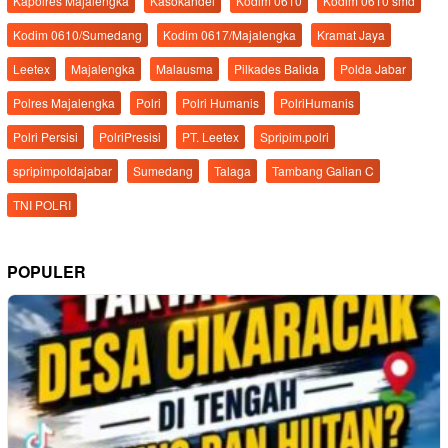
Kapolres Majalengka
Kasokandel
Kodim 0610
Kodim 0610 smd
Kodim 0610/Sumedang
Kodim 0617/Majalengka
Kramat Jaya
Leetex
Majalengka
Malausma
Pilkades Balida
Polda Jabar
Polres Majalengka
Polri
Polri Humanis
PolriHumanis
Polri Persisi
PolriPresisi
PT. Leetex
Spripim.polri
spripimpoldajabar
Sumedang
Talaga
Tambang Galian C
TNI POLRI
POPULER