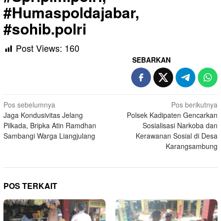
#Humaspoldajabar,
#sohib.polri
Post Views:
160
SEBARKAN
Navigasi
Pos sebelumnya
Pos berikutnya
Jaga Kondusivitas Jelang
Polsek Kadipaten Gencarkan
pos
Pilkada, Bripka Atin Ramdhan
Sosialisasi Narkoba dan
Sambangi Warga Liangjulang
Kerawanan Sosial di Desa
Karangsambung
POS TERKAIT