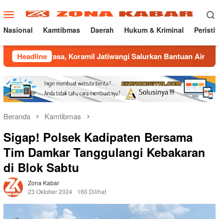
Loncat
Menu
ke
Mobile
konten
Nasional
Kamtibmas
Daerah
Hukum & Kriminal
Peristi
, Koramil Jatiwangi Salurkan Bantuan Air Bersih untuk Warga
Headline
Beranda
Kamtibmas
Sigap! Polsek Kadipaten Bersama
Tim Damkar Tanggulangi Kebakaran
di Blok Sabtu
Zona Kabar
23 Oktober 2024
160 Dilihat