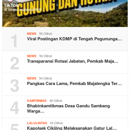
1
56 Dilihat
NEWS
Viral Postingan KDMP di Tengah Pegununga…
2
56 Dilihat
NEWS
Transparansi Rotasi Jabatan, Pemkab Maja…
3
54 Dilihat
NEWS
Pangkas Cara Lama, Pemkab Majalengka Ter…
4
48 Dilihat
KAMTIBMAS
Bhabinkamtibmas Desa Gandu Sambang
Warga…
5
43 Dilihat
LALULINTAS
Kapolsek Cikijing Melaksanakan Gatur Lal…