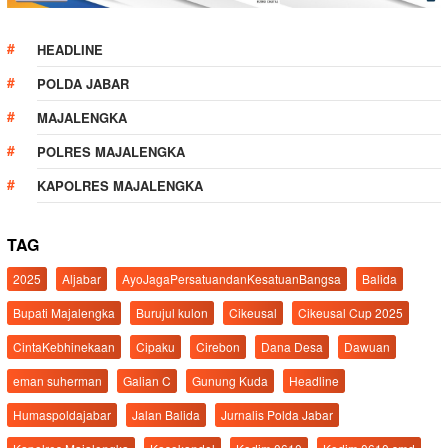
HEADLINE
POLDA JABAR
MAJALENGKA
POLRES MAJALENGKA
KAPOLRES MAJALENGKA
TAG
2025
Aljabar
AyoJagaPersatuandanKesatuanBangsa
Balida
Bupati Majalengka
Burujul kulon
Cikeusal
Cikeusal Cup 2025
CintaKebhinekaan
Cipaku
Cirebon
Dana Desa
Dawuan
eman suherman
Galian C
Gunung Kuda
Headline
Humaspoldajabar
Jalan Balida
Jurnalis Polda Jabar