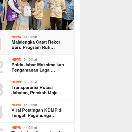
1
64 Dilihat
NEWS
Majalengka Catat Rekor
Baru Program Ruti…
2
54 Dilihat
NEWS
Polda Jabar Maksimalkan
Pengamanan Laga …
3
50 Dilihat
NEWS
Transparansi Rotasi
Jabatan, Pemkab Maja…
4
45 Dilihat
NEWS
Viral Postingan KDMP di
Tengah Pegununga…
44 Dilihat
NEWS