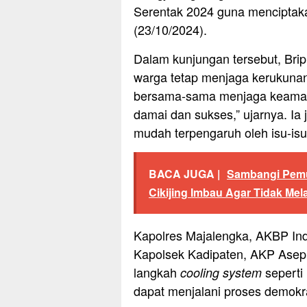
Serentak 2024 guna menciptak
(23/10/2024).
Dalam kunjungan tersebut, Br
warga tetap menjaga kerukunan m
bersama-sama menjaga keamanan
damai dan sukses,” ujarnya. Ia
mudah terpengaruh oleh isu-isu 
BACA JUGA |
Sambangi Pemu
Cikijing Imbau Agar Tidak Me
Kapolres Majalengka, AKBP Indr
Kapolsek Kadipaten, AKP Asep
langkah
seperti 
cooling system
dapat menjalani proses demokr