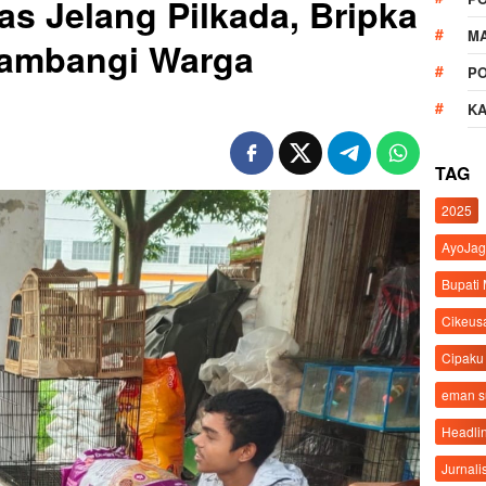
as Jelang Pilkada, Bripka
M
ambangi Warga
P
K
TAG
2025
AyoJag
Bupati
Cikeus
Cipaku
eman 
Headli
Jurnali