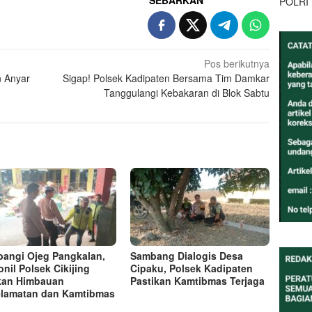
SEBARKAN
POLRI
Pos berikutnya
n Anyar
Sigap! Polsek Kadipaten Bersama Tim Damkar
Tanggulangi Kebakaran di Blok Sabtu
angi Ojeg Pangkalan,
Sambang Dialogis Desa
onil Polsek Cikijing
Cipaku, Polsek Kadipaten
kan Himbauan
Pastikan Kamtibmas Terjaga
lamatan dan Kamtibmas