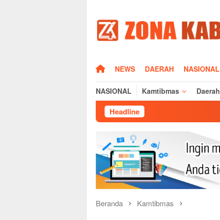
Loncat
ke
konten
HOME
NEWS
DAERAH
NASIONAL
NASIONAL
Kamtibmas
Daerah
Headline
Silaturahmi Kapolr
Beranda
Kamtibmas