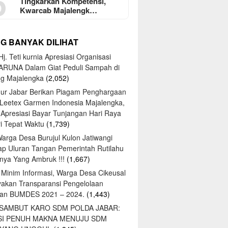
5
Tingkarkan Kompetensi,
Kwarcab Majalengk…
NG BANYAK DILIHAT
j. Teti kurnia Apresiasi Organisasi
ARUNA Dalam Giat Peduli Sampah di
ng Majalengka
(2,052)
ur Jabar Berikan Piagam Penghargaan
 Leetex Garmen Indonesia Majalengka,
 Apresiasi Bayar Tunjangan Hari Raya
tri Tepat Waktu
(1,739)
Warga Desa Burujul Kulon Jatiwangi
ap Uluran Tangan Pemerintah Rutilahu
ya Yang Ambruk !!!
(1,667)
 Minim Informasi, Warga Desa Cikeusal
yakan Transparansi Pengelolaan
an BUMDES 2021 – 2024.
(1,443)
 SAMBUT KARO SDM POLDA JABAR:
SI PENUH MAKNA MENUJU SDM