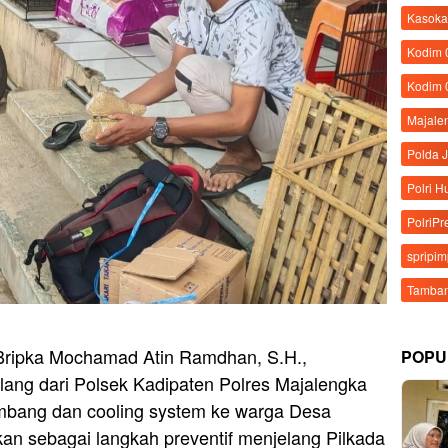
Kasoka
Kodim
Kodim 
Majale
Polda 
Polri 
PolriPr
spripi
Tamban
Bripka Mochamad Atin Ramdhan, S.H.,
POPU
ang dari Polsek Kadipaten Polres Majalengka
mbang dan cooling system ke warga Desa
ukan sebagai langkah preventif menjelang Pilkada