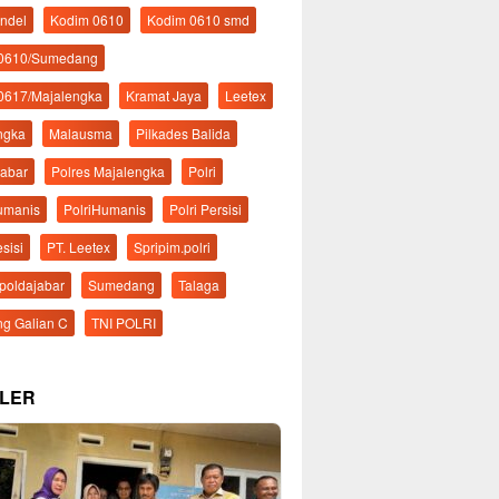
ndel
Kodim 0610
Kodim 0610 smd
 0610/Sumedang
0617/Majalengka
Kramat Jaya
Leetex
ngka
Malausma
Pilkades Balida
Jabar
Polres Majalengka
Polri
Humanis
PolriHumanis
Polri Persisi
esisi
PT. Leetex
Spripim.polri
mpoldajabar
Sumedang
Talaga
g Galian C
TNI POLRI
LER