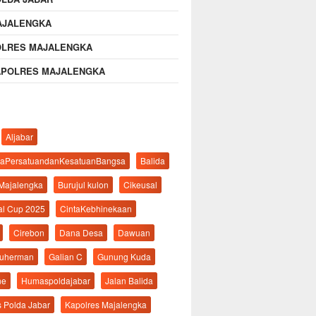
AJALENGKA
OLRES MAJALENGKA
APOLRES MAJALENGKA
Aljabar
aPersatuandanKesatuanBangsa
Balida
 Majalengka
Burujul kulon
Cikeusal
al Cup 2025
CintaKebhinekaan
Cirebon
Dana Desa
Dawuan
suherman
Galian C
Gunung Kuda
ne
Humaspoldajabar
Jalan Balida
s Polda Jabar
Kapolres Majalengka