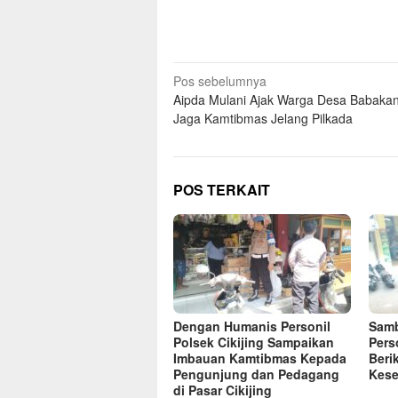
Navigasi
Pos sebelumnya
Aipda Mulani Ajak Warga Desa Babaka
pos
Jaga Kamtibmas Jelang Pilkada
POS TERKAIT
Dengan Humanis Personil
Samb
Polsek Cikijing Sampaikan
Pers
Imbauan Kamtibmas Kepada
Beri
Pengunjung dan Pedagang
Kese
di Pasar Cikijing