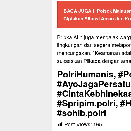
BACA JUGA |
Polsek Malaus
Ciptakan Situasi Aman dan Ko
Bripka Atin juga mengajak warg
lingkungan dan segera melapor
mencurigakan. “Keamanan adal
sukseskan Pilkada dengan ama
PolriHumanis, #Po
#AyoJagaPersat
#CintaKebhinekaa
#Spripim.polri, #
#sohib.polri
Post Views:
165