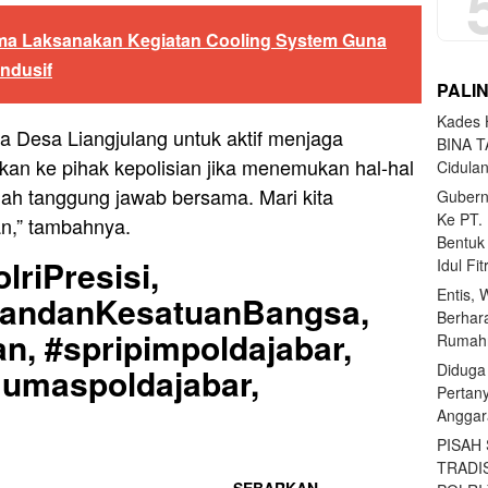
ma Laksanakan Kegiatan Cooling System Guna
ndusif
PALI
Kades H
a Desa Liangjulang untuk aktif menjaga
BINA T
kan ke pihak kepolisian jika menemukan hal-hal
Cidula
ah tanggung jawab bersama. Mari kita
Gubern
Ke PT.
n,” tambahnya.
Bentuk
lriPresisi,
Idul Fi
Entis, 
uandanKesatuanBangsa,
Berhar
n, #spripimpoldajabar,
Rumahn
Diduga
Humaspoldajabar,
Pertan
Anggar
PISAH
TRADI