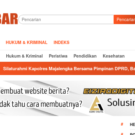
Pencaria
HUKUM & KRIMINAL
INDEKS
Hukum & Kriminal
Peristiwa
Pendidikan
Kesehatan
es Majalengka Bersama Pimpinan DPRD, Bangun Kolaborasi unt
HE
P