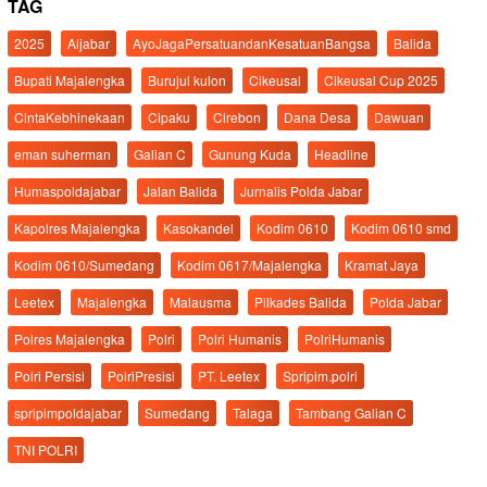
TAG
2025
Aljabar
AyoJagaPersatuandanKesatuanBangsa
Balida
Bupati Majalengka
Burujul kulon
Cikeusal
Cikeusal Cup 2025
CintaKebhinekaan
Cipaku
Cirebon
Dana Desa
Dawuan
eman suherman
Galian C
Gunung Kuda
Headline
Humaspoldajabar
Jalan Balida
Jurnalis Polda Jabar
Kapolres Majalengka
Kasokandel
Kodim 0610
Kodim 0610 smd
Kodim 0610/Sumedang
Kodim 0617/Majalengka
Kramat Jaya
Leetex
Majalengka
Malausma
Pilkades Balida
Polda Jabar
Polres Majalengka
Polri
Polri Humanis
PolriHumanis
Polri Persisi
PolriPresisi
PT. Leetex
Spripim.polri
spripimpoldajabar
Sumedang
Talaga
Tambang Galian C
TNI POLRI