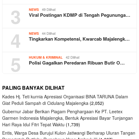
3
49 Dilihat
NEWS
Viral Postingan KDMP di Tengah Pegununga…
4
44 Dilihat
NEWS
Tingkarkan Kompetensi, Kwarcab Majalengk…
5
42 Dilihat
HUKUM & KRIMINAL
Polisi Gagalkan Peredaran Ribuan Butir O…
PALING BANYAK DILIHAT
Kades Hj. Teti kurnia Apresiasi Organisasi BINA TARUNA Dalam
Giat Peduli Sampah di Cidulang Majalengka
(2,052)
Gubernur Jabar Berikan Piagam Penghargaan Ke PT. Leetex
Garmen Indonesia Majalengka, Bentuk Apresiasi Bayar Tunjangan
Hari Raya Idul Fitri Tepat Waktu
(1,739)
Entis, Warga Desa Burujul Kulon Jatiwangi Berharap Uluran Tangan