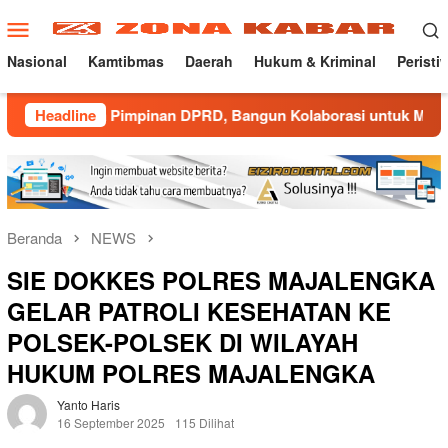
Loncat
Menu
ke
Mobile
konten
Nasional
Kamtibmas
Daerah
Hukum & Kriminal
Peristi
 Pimpinan DPRD, Bangun Kolaborasi untuk Majalengka Kondusif
Headline
Beranda
NEWS
SIE DOKKES POLRES MAJALENGKA
GELAR PATROLI KESEHATAN KE
POLSEK-POLSEK DI WILAYAH
HUKUM POLRES MAJALENGKA
Yanto Haris
16 September 2025
115 Dilihat