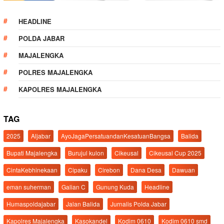
HEADLINE
POLDA JABAR
MAJALENGKA
POLRES MAJALENGKA
KAPOLRES MAJALENGKA
TAG
2025
Aljabar
AyoJagaPersatuandanKesatuanBangsa
Balida
Bupati Majalengka
Burujul kulon
Cikeusal
Cikeusal Cup 2025
CintaKebhinekaan
Cipaku
Cirebon
Dana Desa
Dawuan
eman suherman
Galian C
Gunung Kuda
Headline
Humaspoldajabar
Jalan Balida
Jurnalis Polda Jabar
Kapolres Majalengka
Kasokandel
Kodim 0610
Kodim 0610 smd