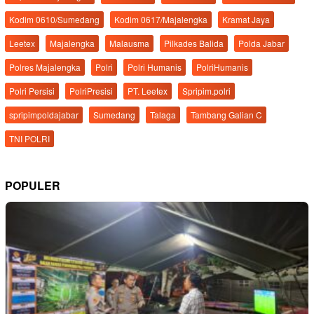
Kodim 0610/Sumedang
Kodim 0617/Majalengka
Kramat Jaya
Leetex
Majalengka
Malausma
Pilkades Balida
Polda Jabar
Polres Majalengka
Polri
Polri Humanis
PolriHumanis
Polri Persisi
PolriPresisi
PT. Leetex
Spripim.polri
spripimpoldajabar
Sumedang
Talaga
Tambang Galian C
TNI POLRI
POPULER