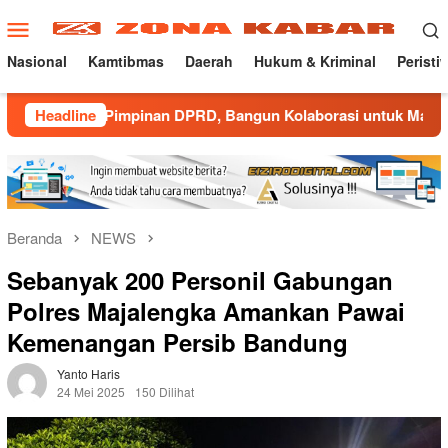
Loncat
Menu
ke
Mobile
konten
Nasional
Kamtibmas
Daerah
Hukum & Kriminal
Peristi
Pimpinan DPRD, Bangun Kolaborasi untuk Majalengka Kondusif
Headline
Beranda
NEWS
Sebanyak 200 Personil Gabungan
Polres Majalengka Amankan Pawai
Kemenangan Persib Bandung
Yanto Haris
24 Mei 2025
150 Dilihat