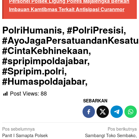
Personel Polsek Ligung Polres Majalengka Berikan
Imbauan Kamtibmas Terkait Antisipasi Curanmor
PolriHumanis, #PolriPresisi,
#AyoJagaPersatuandanKesatu
#CintaKebhinekaan,
#spripimpoldajabar,
#Spripim.polri,
#Humaspoldajabar,
Post Views:
88
SEBARKAN
Navigasi
Pos sebelumnya
Pos berikutnya
Panit I Samapta Polsek
Sambangi Toko Sembako,
pos