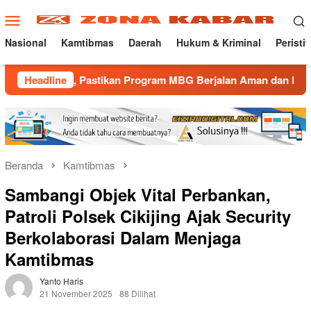
Loncat
Menu
ke
Mobile
konten
Nasional
Kamtibmas
Daerah
Hukum & Kriminal
Peristi
Pastikan Program MBG Berjalan Aman dan Lancar
Headline
Gatur L
Beranda
Kamtibmas
Sambangi Objek Vital Perbankan,
Patroli Polsek Cikijing Ajak Security
Berkolaborasi Dalam Menjaga
Kamtibmas
Yanto Haris
21 November 2025
88 Dilihat