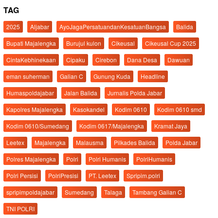
TAG
2025
Aljabar
AyoJagaPersatuandanKesatuanBangsa
Balida
Bupati Majalengka
Burujul kulon
Cikeusal
Cikeusal Cup 2025
CintaKebhinekaan
Cipaku
Cirebon
Dana Desa
Dawuan
eman suherman
Galian C
Gunung Kuda
Headline
Humaspoldajabar
Jalan Balida
Jurnalis Polda Jabar
Kapolres Majalengka
Kasokandel
Kodim 0610
Kodim 0610 smd
Kodim 0610/Sumedang
Kodim 0617/Majalengka
Kramat Jaya
Leetex
Majalengka
Malausma
Pilkades Balida
Polda Jabar
Polres Majalengka
Polri
Polri Humanis
PolriHumanis
Polri Persisi
PolriPresisi
PT. Leetex
Spripim.polri
spripimpoldajabar
Sumedang
Talaga
Tambang Galian C
TNI POLRI