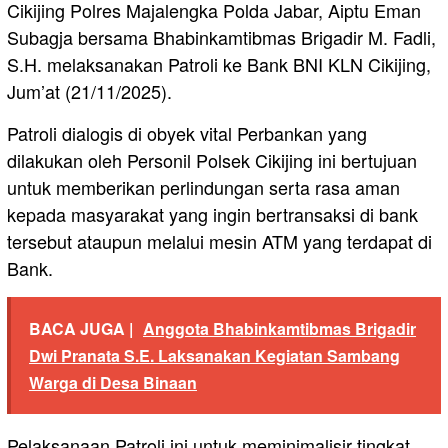
Cikijing Polres Majalengka Polda Jabar, Aiptu Eman
Subagja bersama Bhabinkamtibmas Brigadir M. Fadli,
S.H. melaksanakan Patroli ke Bank BNI KLN Cikijing,
Jum’at (21/11/2025).
Patroli dialogis di obyek vital Perbankan yang
dilakukan oleh Personil Polsek Cikijing ini bertujuan
untuk memberikan perlindungan serta rasa aman
kepada masyarakat yang ingin bertransaksi di bank
tersebut ataupun melalui mesin ATM yang terdapat di
Bank.
BACA JUGA |
Anggota Bhabinkamtibmas Brigadir
Dwi Pranata S.E. Laksanakan Kegiatan Sambang
Warga di Desa Binaan
Pelaksanaan Patroli ini untuk meminimalisir tingkat