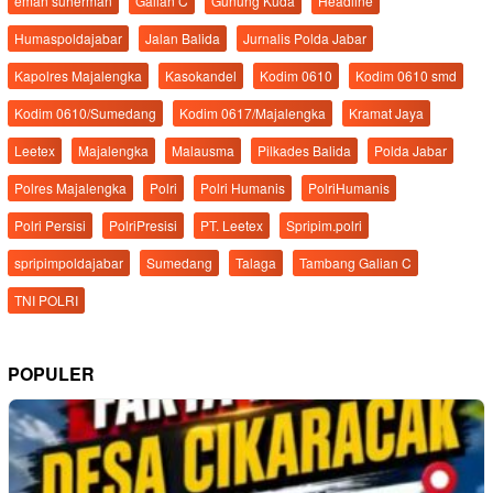
eman suherman
Galian C
Gunung Kuda
Headline
Humaspoldajabar
Jalan Balida
Jurnalis Polda Jabar
Kapolres Majalengka
Kasokandel
Kodim 0610
Kodim 0610 smd
Kodim 0610/Sumedang
Kodim 0617/Majalengka
Kramat Jaya
Leetex
Majalengka
Malausma
Pilkades Balida
Polda Jabar
Polres Majalengka
Polri
Polri Humanis
PolriHumanis
Polri Persisi
PolriPresisi
PT. Leetex
Spripim.polri
spripimpoldajabar
Sumedang
Talaga
Tambang Galian C
TNI POLRI
POPULER