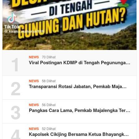
1
70 Dilihat
NEWS
Viral Postingan KDMP di Tengah Pegununga…
2
58 Dilihat
NEWS
Transparansi Rotasi Jabatan, Pemkab Maja…
3
56 Dilihat
NEWS
Pangkas Cara Lama, Pemkab Majalengka Ter…
4
52 Dilihat
NEWS
Kapolsek Cikijing Bersama Ketua Bhayangk…