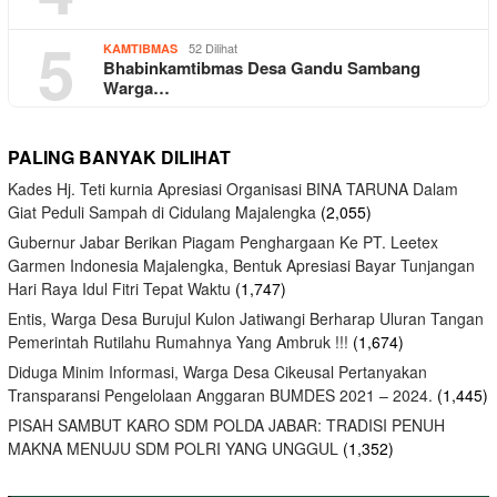
5
52 Dilihat
KAMTIBMAS
Bhabinkamtibmas Desa Gandu Sambang
Warga…
PALING BANYAK DILIHAT
Kades Hj. Teti kurnia Apresiasi Organisasi BINA TARUNA Dalam
Giat Peduli Sampah di Cidulang Majalengka
(2,055)
Gubernur Jabar Berikan Piagam Penghargaan Ke PT. Leetex
Garmen Indonesia Majalengka, Bentuk Apresiasi Bayar Tunjangan
Hari Raya Idul Fitri Tepat Waktu
(1,747)
Entis, Warga Desa Burujul Kulon Jatiwangi Berharap Uluran Tangan
Pemerintah Rutilahu Rumahnya Yang Ambruk !!!
(1,674)
Diduga Minim Informasi, Warga Desa Cikeusal Pertanyakan
Transparansi Pengelolaan Anggaran BUMDES 2021 – 2024.
(1,445)
PISAH SAMBUT KARO SDM POLDA JABAR: TRADISI PENUH
MAKNA MENUJU SDM POLRI YANG UNGGUL
(1,352)