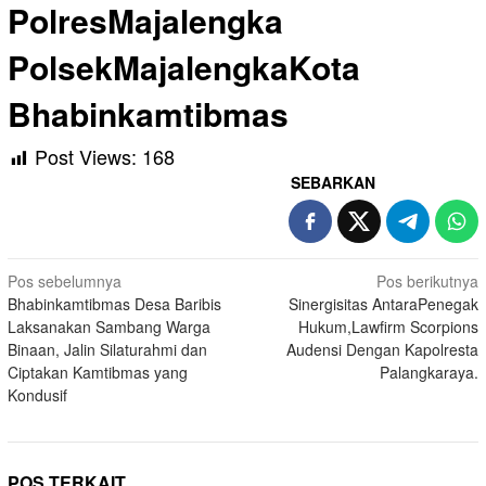
PolresMajalengka
PolsekMajalengkaKota
Bhabinkamtibmas
Post Views:
168
SEBARKAN
Navigasi
Pos sebelumnya
Pos berikutnya
Bhabinkamtibmas Desa Baribis
Sinergisitas AntaraPenegak
pos
Laksanakan Sambang Warga
Hukum,Lawfirm Scorpions
Binaan, Jalin Silaturahmi dan
Audensi Dengan Kapolresta
Ciptakan Kamtibmas yang
Palangkaraya.
Kondusif
POS TERKAIT