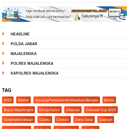
HEADLINE
POLDA JABAR
MAJALENGKA
POLRES MAJALENGKA
KAPOLRES MAJALENGKA
TAG
2025
Aljabar
AyoJagaPersatuandanKesatuanBangsa
Balida
Bupati Majalengka
Burujul kulon
Cikeusal
Cikeusal Cup 2025
CintaKebhinekaan
Cipaku
Cirebon
Dana Desa
Dawuan