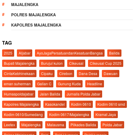
MAJALENGKA
POLRES MAJALENGKA
KAPOLRES MAJALENGKA
TAG
2025
Aljabar
AyoJagaPersatuandanKesatuanBangsa
Balida
Bupati Majalengka
Burujul kulon
Cikeusal
Cikeusal Cup 2025
CintaKebhinekaan
Cipaku
Cirebon
Dana Desa
Dawuan
eman suherman
Galian C
Gunung Kuda
Headline
Humaspoldajabar
Jalan Balida
Jurnalis Polda Jabar
Kapolres Majalengka
Kasokandel
Kodim 0610
Kodim 0610 smd
Kodim 0610/Sumedang
Kodim 0617/Majalengka
Kramat Jaya
Leetex
Majalengka
Malausma
Pilkades Balida
Polda Jabar
Polres Majalengka
Polri
Polri Humanis
PolriHumanis