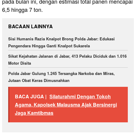
pada bulan ini, dengan estimasi total panen mencapai
6,5 hingga 7 ton.
BACAAN LAINNYA
Sisi Humanis Razia Knalpot Brong Polda Jabar: Edukasi
Pengendara Hingga Ganti Knalpot Sukarela
Sikat Kejahatan Jalanan di Jabar, 413 Pelaku Diciduk dan 1.016
Motor Disita
Polda Jabar Gulung 1.245 Tersangka Narkoba dan Miras,
Jutaan Obat Keras Dimusnahkan
BACA JUGA |
Silaturahmi Dengan Tokoh
Agama, Kapolsek Malausma Ajak Bersinergi
Jaga Kamtibmas