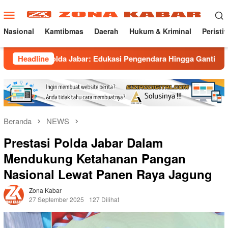
Loncat
Menu
ke
Mobile
konten
Nasional
Kamtibmas
Daerah
Hukum & Kriminal
Peristi
olda Jabar: Edukasi Pengendara Hingga Ganti Knalpot Sukarela
Headline
Beranda
NEWS
Prestasi Polda Jabar Dalam
Mendukung Ketahanan Pangan
Nasional Lewat Panen Raya Jagung
Zona Kabar
27 September 2025
127 Dilihat