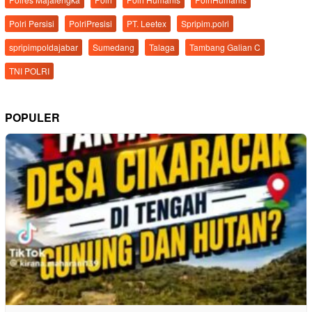
Polri Persisi
PolriPresisi
PT. Leetex
Spripim.polri
spripimpoldajabar
Sumedang
Talaga
Tambang Galian C
TNI POLRI
POPULER