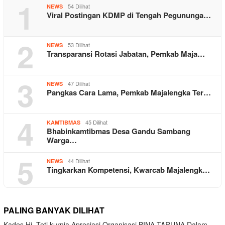
1
54 Dilihat
NEWS
Viral Postingan KDMP di Tengah Pegununga…
2
53 Dilihat
NEWS
Transparansi Rotasi Jabatan, Pemkab Maja…
3
47 Dilihat
NEWS
Pangkas Cara Lama, Pemkab Majalengka Ter…
4
45 Dilihat
KAMTIBMAS
Bhabinkamtibmas Desa Gandu Sambang
Warga…
5
44 Dilihat
NEWS
Tingkarkan Kompetensi, Kwarcab Majalengk…
PALING BANYAK DILIHAT
Kades Hj. Teti kurnia Apresiasi Organisasi BINA TARUNA Dalam