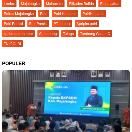
Leetex
Majalengka
Malausma
Pilkades Balida
Polda Jabar
Polres Majalengka
Polri
Polri Humanis
PolriHumanis
Polri Persisi
PolriPresisi
PT. Leetex
Spripim.polri
spripimpoldajabar
Sumedang
Talaga
Tambang Galian C
TNI POLRI
POPULER