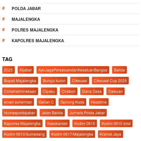
POLDA JABAR
MAJALENGKA
POLRES MAJALENGKA
KAPOLRES MAJALENGKA
TAG
2025
Aljabar
AyoJagaPersatuandanKesatuanBangsa
Balida
Bupati Majalengka
Burujul kulon
Cikeusal
Cikeusal Cup 2025
CintaKebhinekaan
Cipaku
Cirebon
Dana Desa
Dawuan
eman suherman
Galian C
Gunung Kuda
Headline
Humaspoldajabar
Jalan Balida
Jurnalis Polda Jabar
Kapolres Majalengka
Kasokandel
Kodim 0610
Kodim 0610 smd
Kodim 0610/Sumedang
Kodim 0617/Majalengka
Kramat Jaya