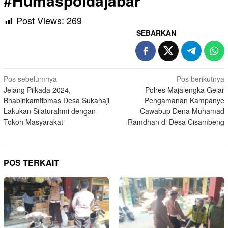
#Humaspoldajabar
Post Views:
269
SEBARKAN
Navigasi
Pos sebelumnya
Pos berikutnya
Jelang Pilkada 2024,
Polres Majalengka Gelar
pos
Bhabinkamtibmas Desa Sukahaji
Pengamanan Kampanye
Lakukan Silaturahmi dengan
Cawabup Dena Muhamad
Tokoh Masyarakat
Ramdhan di Desa Cisambeng
POS TERKAIT