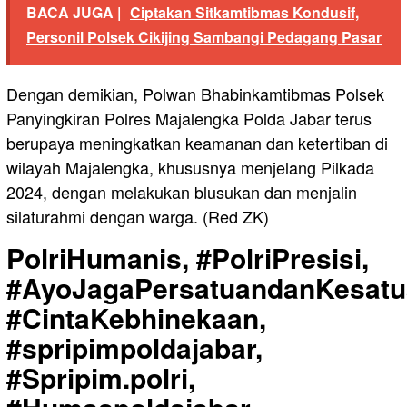
BACA JUGA |
Ciptakan Sitkamtibmas Kondusif,
Personil Polsek Cikijing Sambangi Pedagang Pasar
Dengan demikian, Polwan Bhabinkamtibmas Polsek
Panyingkiran Polres Majalengka Polda Jabar terus
berupaya meningkatkan keamanan dan ketertiban di
wilayah Majalengka, khususnya menjelang Pilkada
2024, dengan melakukan blusukan dan menjalin
silaturahmi dengan warga. (Red ZK)
PolriHumanis, #PolriPresisi,
#AyoJagaPersatuandanKesatu
#CintaKebhinekaan,
#spripimpoldajabar,
#Spripim.polri,