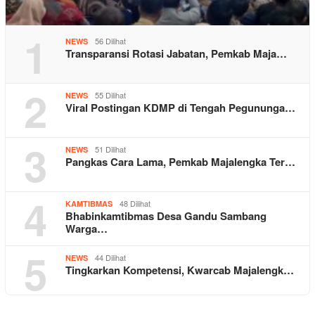
1
56 Dilihat
NEWS
Transparansi Rotasi Jabatan, Pemkab Maja…
2
55 Dilihat
NEWS
Viral Postingan KDMP di Tengah Pegununga…
3
51 Dilihat
NEWS
Pangkas Cara Lama, Pemkab Majalengka Ter…
4
48 Dilihat
KAMTIBMAS
Bhabinkamtibmas Desa Gandu Sambang
Warga…
5
44 Dilihat
NEWS
Tingkarkan Kompetensi, Kwarcab Majalengk…