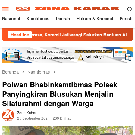
Loncat
Menu
ke
Mobile
konten
Nasional
Kamtibmas
Daerah
Hukum & Kriminal
Peristi
a, Koramil Jatiwangi Salurkan Bantuan Air Bersih untuk Warga
Headline
Beranda
Kamtibmas
Polwan Bhabinkamtibmas Polsek
Panyingkiran Blusukan Menjalin
Silaturahmi dengan Warga
Zona Kabar
25 September 2024
269 Dilihat