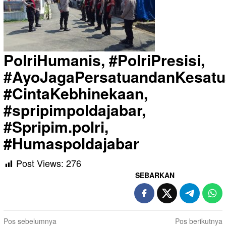
PolriHumanis, #PolriPresisi,
#AyoJagaPersatuandanKesatu
#CintaKebhinekaan,
#spripimpoldajabar,
#Spripim.polri,
#Humaspoldajabar
Post Views:
276
SEBARKAN
Navigasi
Pos sebelumnya
Pos berikutnya