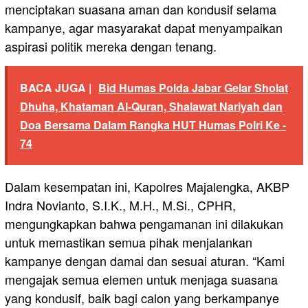
menciptakan suasana aman dan kondusif selama
kampanye, agar masyarakat dapat menyampaikan
aspirasi politik mereka dengan tenang.
BACA JUGA |
Bid Humas Polda Jabar Gelar Sholat
Dhuha, Khataman Al-Quran, Shalawat Nariyah dan
Doa Bersama Dalam Rangka HUT Humas Polri Ke -
74
Dalam kesempatan ini, Kapolres Majalengka, AKBP
Indra Novianto, S.I.K., M.H., M.Si., CPHR,
mengungkapkan bahwa pengamanan ini dilakukan
untuk memastikan semua pihak menjalankan
kampanye dengan damai dan sesuai aturan. “Kami
mengajak semua elemen untuk menjaga suasana
yang kondusif, baik bagi calon yang berkampanye