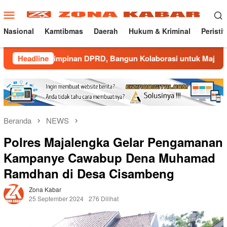
Loncat
Menu
ke
Mobile
konten
Nasional
Kamtibmas
Daerah
Hukum & Kriminal
Peristi
inan DPRD, Bangun Kolaborasi untuk Majalengka Kondusif
Headline
Beranda
NEWS
Polres Majalengka Gelar Pengamanan
Kampanye Cawabup Dena Muhamad
Ramdhan di Desa Cisambeng
Zona Kabar
25 September 2024
276 Dilihat