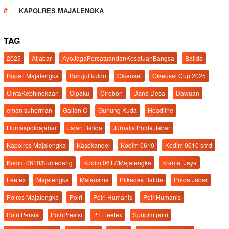
KAPOLRES MAJALENGKA
TAG
2025
Aljabar
AyoJagaPersatuandanKesatuanBangsa
Balida
Bupati Majalengka
Burujul kulon
Cikeusal
Cikeusal Cup 2025
CintaKebhinekaan
Cipaku
Cirebon
Dana Desa
Dawuan
eman suherman
Galian C
Gunung Kuda
Headline
Humaspoldajabar
Jalan Balida
Jurnalis Polda Jabar
Kapolres Majalengka
Kasokandel
Kodim 0610
Kodim 0610 smd
Kodim 0610/Sumedang
Kodim 0617/Majalengka
Kramat Jaya
Leetex
Majalengka
Malausma
Pilkades Balida
Polda Jabar
Polres Majalengka
Polri
Polri Humanis
PolriHumanis
Polri Persisi
PolriPresisi
PT. Leetex
Spripim.polri