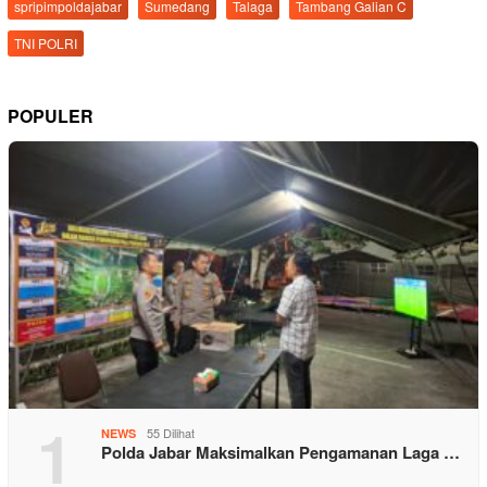
spripimpoldajabar
Sumedang
Talaga
Tambang Galian C
TNI POLRI
POPULER
1
55 Dilihat
NEWS
Polda Jabar Maksimalkan Pengamanan Laga …