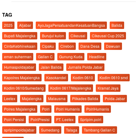
TAG
2025
Aljabar
AyoJagaPersatuandanKesatuanBangsa
Balida
Bupati Majalengka
Burujul kulon
Cikeusal
Cikeusal Cup 2025
CintaKebhinekaan
Cipaku
Cirebon
Dana Desa
Dawuan
eman suherman
Galian C
Gunung Kuda
Headline
Humaspoldajabar
Jalan Balida
Jurnalis Polda Jabar
Kapolres Majalengka
Kasokandel
Kodim 0610
Kodim 0610 smd
Kodim 0610/Sumedang
Kodim 0617/Majalengka
Kramat Jaya
Leetex
Majalengka
Malausma
Pilkades Balida
Polda Jabar
Polres Majalengka
Polri
Polri Humanis
PolriHumanis
Polri Persisi
PolriPresisi
PT. Leetex
Spripim.polri
spripimpoldajabar
Sumedang
Talaga
Tambang Galian C