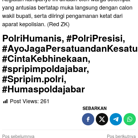
yang antusias bertatap muka langsung dengan calon
wakil bupati, serta diiringi pengamanan ketat dari
aparat kepolisian. (Red ZK)
PolriHumanis, #PolriPresisi,
#AyoJagaPersatuandanKesatu
#CintaKebhinekaan,
#spripimpoldajabar,
#Spripim.polri,
#Humaspoldajabar
Post Views:
261
SEBARKAN
Navigasi
Pos sebelumnya
Pos berikutnya