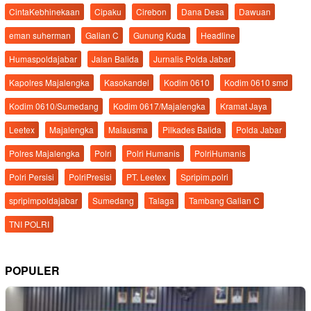
CintaKebhinekaan
Cipaku
Cirebon
Dana Desa
Dawuan
eman suherman
Galian C
Gunung Kuda
Headline
Humaspoldajabar
Jalan Balida
Jurnalis Polda Jabar
Kapolres Majalengka
Kasokandel
Kodim 0610
Kodim 0610 smd
Kodim 0610/Sumedang
Kodim 0617/Majalengka
Kramat Jaya
Leetex
Majalengka
Malausma
Pilkades Balida
Polda Jabar
Polres Majalengka
Polri
Polri Humanis
PolriHumanis
Polri Persisi
PolriPresisi
PT. Leetex
Spripim.polri
spripimpoldajabar
Sumedang
Talaga
Tambang Galian C
TNI POLRI
POPULER