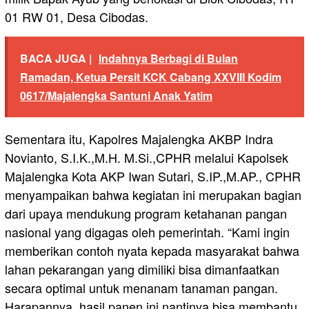
01 RW 01, Desa Cibodas.
BACA JUGA |
Indahnya Berbagi di Bulan
Ramadan, Ketua Persit KCK Cabang XXVIII Kodim
0617/Majalengka Santuni Anak Yatim
Sementara itu, Kapolres Majalengka AKBP Indra
Novianto, S.I.K.,M.H. M.Si.,CPHR melalui Kapolsek
Majalengka Kota AKP Iwan Sutari, S.IP.,M.AP., CPHR
menyampaikan bahwa kegiatan ini merupakan bagian
dari upaya mendukung program ketahanan pangan
nasional yang digagas oleh pemerintah. “Kami ingin
memberikan contoh nyata kepada masyarakat bahwa
lahan pekarangan yang dimiliki bisa dimanfaatkan
secara optimal untuk menanam tanaman pangan.
Harapannya, hasil panen ini nantinya bisa membantu