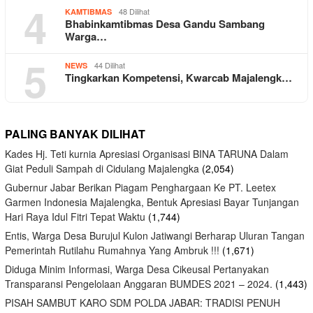
4
48 Dilihat
KAMTIBMAS
Bhabinkamtibmas Desa Gandu Sambang
Warga…
5
44 Dilihat
NEWS
Tingkarkan Kompetensi, Kwarcab Majalengk…
PALING BANYAK DILIHAT
Kades Hj. Teti kurnia Apresiasi Organisasi BINA TARUNA Dalam
Giat Peduli Sampah di Cidulang Majalengka
(2,054)
Gubernur Jabar Berikan Piagam Penghargaan Ke PT. Leetex
Garmen Indonesia Majalengka, Bentuk Apresiasi Bayar Tunjangan
Hari Raya Idul Fitri Tepat Waktu
(1,744)
Entis, Warga Desa Burujul Kulon Jatiwangi Berharap Uluran Tangan
Pemerintah Rutilahu Rumahnya Yang Ambruk !!!
(1,671)
Diduga Minim Informasi, Warga Desa Cikeusal Pertanyakan
Transparansi Pengelolaan Anggaran BUMDES 2021 – 2024.
(1,443)
PISAH SAMBUT KARO SDM POLDA JABAR: TRADISI PENUH