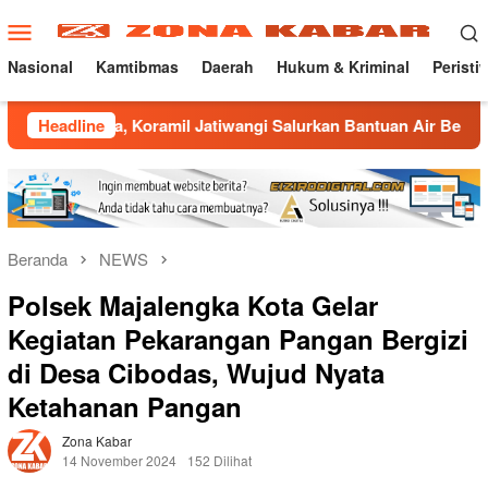
Loncat
Menu
ke
Mobile
konten
Nasional
Kamtibmas
Daerah
Hukum & Kriminal
Peristi
 Koramil Jatiwangi Salurkan Bantuan Air Bersih untuk Warga D
Headline
Beranda
NEWS
Polsek Majalengka Kota Gelar
Kegiatan Pekarangan Pangan Bergizi
di Desa Cibodas, Wujud Nyata
Ketahanan Pangan
Zona Kabar
14 November 2024
152 Dilihat