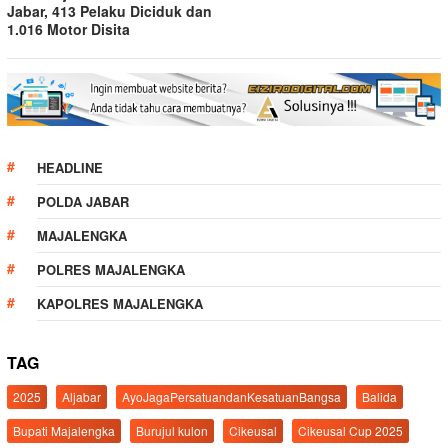
Jabar, 413 Pelaku Diciduk dan
1.016 Motor Disita
HEADLINE
POLDA JABAR
MAJALENGKA
POLRES MAJALENGKA
KAPOLRES MAJALENGKA
TAG
2025
Aljabar
AyoJagaPersatuandanKesatuanBangsa
Balida
Bupati Majalengka
Burujul kulon
Cikeusal
Cikeusal Cup 2025