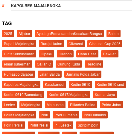
KAPOLRES MAJALENGKA
TAG
2025
Aljabar
AyoJagaPersatuandanKesatuanBangsa
Balida
Bupati Majalengka
Burujul kulon
Cikeusal
Cikeusal Cup 2025
CintaKebhinekaan
Cipaku
Cirebon
Dana Desa
Dawuan
eman suherman
Galian C
Gunung Kuda
Headline
Humaspoldajabar
Jalan Balida
Jurnalis Polda Jabar
Kapolres Majalengka
Kasokandel
Kodim 0610
Kodim 0610 smd
Kodim 0610/Sumedang
Kodim 0617/Majalengka
Kramat Jaya
Leetex
Majalengka
Malausma
Pilkades Balida
Polda Jabar
Polres Majalengka
Polri
Polri Humanis
PolriHumanis
Polri Persisi
PolriPresisi
PT. Leetex
Spripim.polri