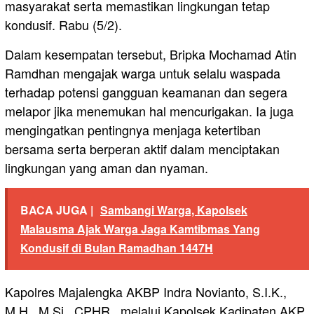
masyarakat serta memastikan lingkungan tetap
kondusif. Rabu (5/2).
Dalam kesempatan tersebut, Bripka Mochamad Atin
Ramdhan mengajak warga untuk selalu waspada
terhadap potensi gangguan keamanan dan segera
melapor jika menemukan hal mencurigakan. Ia juga
mengingatkan pentingnya menjaga ketertiban
bersama serta berperan aktif dalam menciptakan
lingkungan yang aman dan nyaman.
BACA JUGA |
Sambangi Warga, Kapolsek
Malausma Ajak Warga Jaga Kamtibmas Yang
Kondusif di Bulan Ramadhan 1447H
Kapolres Majalengka AKBP Indra Novianto, S.I.K.,
M.H., M.Si., CPHR., melalui Kapolsek Kadipaten AKP