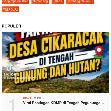
spripimpoldajabar
Sumedang
Talaga
Tambang Galian C
TNI POLRI
POPULER
1
56 Dilihat
NEWS
Viral Postingan KDMP di Tengah Pegununga…