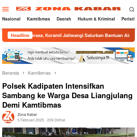
Loncat
Menu
ke
Mobile
konten
Nasional
Kamtibmas
Daerah
Hukum & Kriminal
Peristi
sa, Koramil Jatiwangi Salurkan Bantuan Air Bersih untuk Warg
Headline
Beranda
Kamtibmas
Polsek Kadipaten Intensifkan
Sambang ke Warga Desa Liangjulang
Demi Kamtibmas
Zona Kabar
5 Februari 2025
209 Dilihat