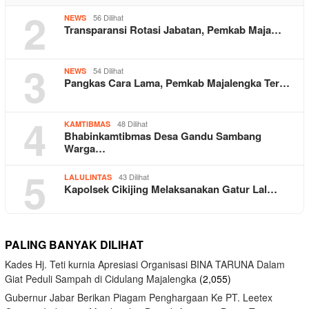
2
56 Dilihat
NEWS
Transparansi Rotasi Jabatan, Pemkab Maja…
3
54 Dilihat
NEWS
Pangkas Cara Lama, Pemkab Majalengka Ter…
4
48 Dilihat
KAMTIBMAS
Bhabinkamtibmas Desa Gandu Sambang
Warga…
5
43 Dilihat
LALULINTAS
Kapolsek Cikijing Melaksanakan Gatur Lal…
PALING BANYAK DILIHAT
Kades Hj. Teti kurnia Apresiasi Organisasi BINA TARUNA Dalam
Giat Peduli Sampah di Cidulang Majalengka
(2,055)
Gubernur Jabar Berikan Piagam Penghargaan Ke PT. Leetex