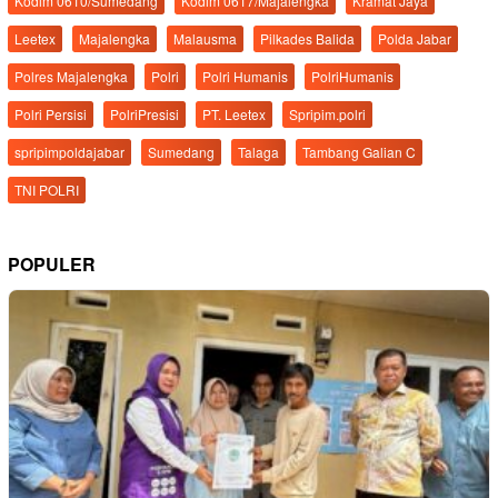
Kodim 0610/Sumedang
Kodim 0617/Majalengka
Kramat Jaya
Leetex
Majalengka
Malausma
Pilkades Balida
Polda Jabar
Polres Majalengka
Polri
Polri Humanis
PolriHumanis
Polri Persisi
PolriPresisi
PT. Leetex
Spripim.polri
spripimpoldajabar
Sumedang
Talaga
Tambang Galian C
TNI POLRI
POPULER