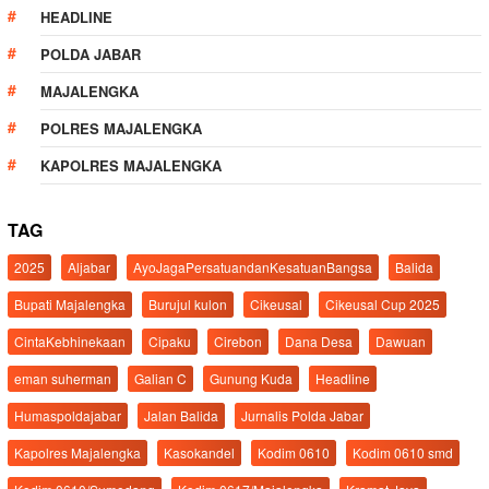
HEADLINE
POLDA JABAR
MAJALENGKA
POLRES MAJALENGKA
KAPOLRES MAJALENGKA
TAG
2025
Aljabar
AyoJagaPersatuandanKesatuanBangsa
Balida
Bupati Majalengka
Burujul kulon
Cikeusal
Cikeusal Cup 2025
CintaKebhinekaan
Cipaku
Cirebon
Dana Desa
Dawuan
eman suherman
Galian C
Gunung Kuda
Headline
Humaspoldajabar
Jalan Balida
Jurnalis Polda Jabar
Kapolres Majalengka
Kasokandel
Kodim 0610
Kodim 0610 smd