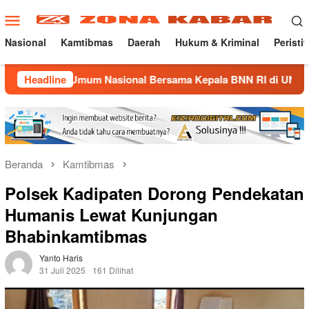
Loncat
Menu
ke
Mobile
konten
Nasional
Kamtibmas
Daerah
Hukum & Kriminal
Peristi
uliah Umum Nasional Bersama Kepala BNN RI di UNMA
Headline
N
Beranda
Kamtibmas
Polsek Kadipaten Dorong Pendekatan
Humanis Lewat Kunjungan
Bhabinkamtibmas
Yanto Haris
31 Juli 2025
161 Dilihat