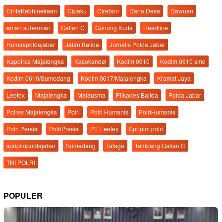
CintaKebhinekaan
Cipaku
Cirebon
Dana Desa
Dawuan
eman suherman
Galian C
Gunung Kuda
Headline
Humaspoldajabar
Jalan Balida
Jurnalis Polda Jabar
Kapolres Majalengka
Kasokandel
Kodim 0610
Kodim 0610 smd
Kodim 0610/Sumedang
Kodim 0617/Majalengka
Kramat Jaya
Leetex
Majalengka
Malausma
Pilkades Balida
Polda Jabar
Polres Majalengka
Polri
Polri Humanis
PolriHumanis
Polri Persisi
PolriPresisi
PT. Leetex
Spripim.polri
spripimpoldajabar
Sumedang
Talaga
Tambang Galian C
TNI POLRI
POPULER