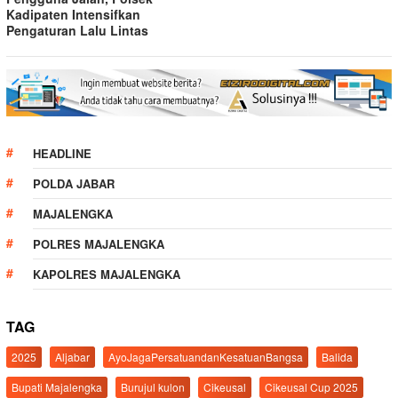
Kadipaten Intensifkan
Pengaturan Lalu Lintas
HEADLINE
POLDA JABAR
MAJALENGKA
POLRES MAJALENGKA
KAPOLRES MAJALENGKA
TAG
2025
Aljabar
AyoJagaPersatuandanKesatuanBangsa
Balida
Bupati Majalengka
Burujul kulon
Cikeusal
Cikeusal Cup 2025