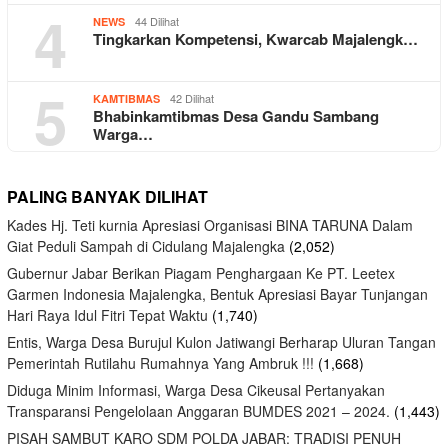
4
44 Dilihat
NEWS
Tingkarkan Kompetensi, Kwarcab Majalengk…
5
42 Dilihat
KAMTIBMAS
Bhabinkamtibmas Desa Gandu Sambang
Warga…
PALING BANYAK DILIHAT
Kades Hj. Teti kurnia Apresiasi Organisasi BINA TARUNA Dalam
Giat Peduli Sampah di Cidulang Majalengka
(2,052)
Gubernur Jabar Berikan Piagam Penghargaan Ke PT. Leetex
Garmen Indonesia Majalengka, Bentuk Apresiasi Bayar Tunjangan
Hari Raya Idul Fitri Tepat Waktu
(1,740)
Entis, Warga Desa Burujul Kulon Jatiwangi Berharap Uluran Tangan
Pemerintah Rutilahu Rumahnya Yang Ambruk !!!
(1,668)
Diduga Minim Informasi, Warga Desa Cikeusal Pertanyakan
Transparansi Pengelolaan Anggaran BUMDES 2021 – 2024.
(1,443)
PISAH SAMBUT KARO SDM POLDA JABAR: TRADISI PENUH