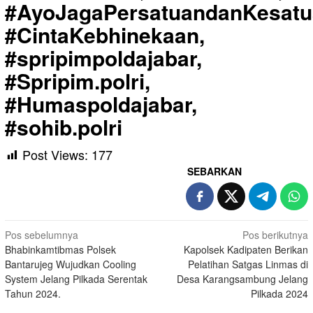
#AyoJagaPersatuandanKesatu
#CintaKebhinekaan,
#spripimpoldajabar,
#Spripim.polri,
#Humaspoldajabar,
#sohib.polri
Post Views:
177
SEBARKAN
Navigasi
Pos sebelumnya
Pos berikutnya
Bhabinkamtibmas Polsek
Kapolsek Kadipaten Berikan
pos
Bantarujeg Wujudkan Cooling
Pelatihan Satgas Linmas di
System Jelang Pilkada Serentak
Desa Karangsambung Jelang
Tahun 2024.
Pilkada 2024