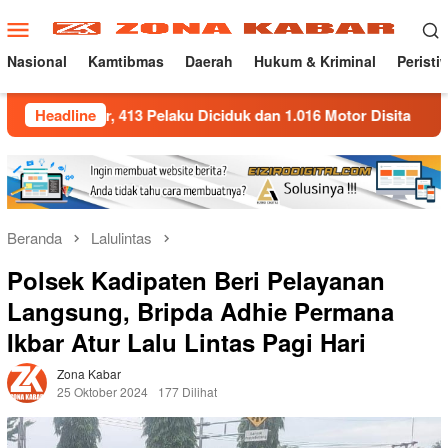
Loncat
Menu
ke
Mobile
konten
Nasional
Kamtibmas
Daerah
Hukum & Kriminal
Peristi
r, 413 Pelaku Diciduk dan 1.016 Motor Disita
Headline
Polda Jaba
Beranda
Lalulintas
Polsek Kadipaten Beri Pelayanan
Langsung, Bripda Adhie Permana
Ikbar Atur Lalu Lintas Pagi Hari
Zona Kabar
25 Oktober 2024
177 Dilihat