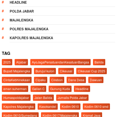
HEADLINE
POLDA JABAR
MAJALENGKA
POLRES MAJALENGKA
KAPOLRES MAJALENGKA
TAG
2025
Aljabar
AyoJagaPersatuandanKesatuanBangsa
Balida
Bupati Majalengka
Burujul kulon
Cikeusal
Cikeusal Cup 2025
CintaKebhinekaan
Cipaku
Cirebon
Dana Desa
Dawuan
eman suherman
Galian C
Gunung Kuda
Headline
Humaspoldajabar
Jalan Balida
Jurnalis Polda Jabar
Kapolres Majalengka
Kasokandel
Kodim 0610
Kodim 0610 smd
Kodim 0610/Sumedang
Kodim 0617/Majalengka
Kramat Jaya