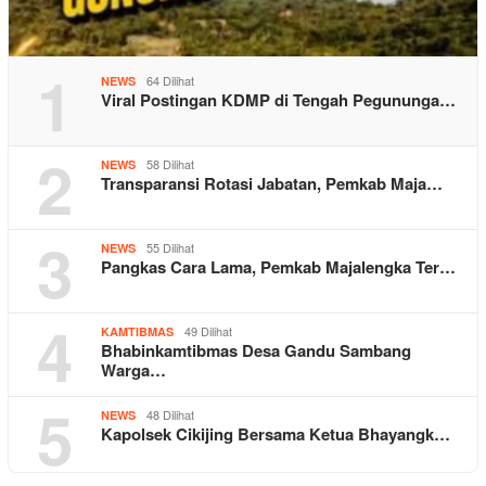
1
64 Dilihat
NEWS
Viral Postingan KDMP di Tengah Pegununga…
2
58 Dilihat
NEWS
Transparansi Rotasi Jabatan, Pemkab Maja…
3
55 Dilihat
NEWS
Pangkas Cara Lama, Pemkab Majalengka Ter…
4
49 Dilihat
KAMTIBMAS
Bhabinkamtibmas Desa Gandu Sambang
Warga…
5
48 Dilihat
NEWS
Kapolsek Cikijing Bersama Ketua Bhayangk…