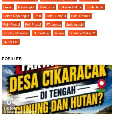
Leetex
Majalengka
Malausma
Pilkades Balida
Polda Jabar
Polres Majalengka
Polri
Polri Humanis
PolriHumanis
Polri Persisi
PolriPresisi
PT. Leetex
Spripim.polri
spripimpoldajabar
Sumedang
Talaga
Tambang Galian C
TNI POLRI
POPULER