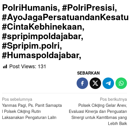
PolriHumanis, #PolriPresisi,
#AyoJagaPersatuandanKesatu
#CintaKebhinekaan,
#spripimpoldajabar,
#Spripim.polri,
#Humaspoldajabar,
Post Views:
131
SEBARKAN
Navigasi
Pos sebelumnya
Pos berikutnya
Yanmas Pagi, Ps. Panit Samapta
Polsek Cikijing Gelar Anev,
pos
l Polsek Cikijing Rutin
Evaluasi Kinerja dan Penguatan
Laksanakan Pengaturan Lalin
Sinergi untuk Kamtibmas yang
Lebih Baik