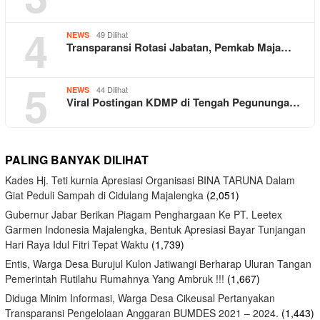
4
49 Dilihat
NEWS
Transparansi Rotasi Jabatan, Pemkab Maja…
5
44 Dilihat
NEWS
Viral Postingan KDMP di Tengah Pegununga…
PALING BANYAK DILIHAT
Kades Hj. Teti kurnia Apresiasi Organisasi BINA TARUNA Dalam
Giat Peduli Sampah di Cidulang Majalengka
(2,051)
Gubernur Jabar Berikan Piagam Penghargaan Ke PT. Leetex
Garmen Indonesia Majalengka, Bentuk Apresiasi Bayar Tunjangan
Hari Raya Idul Fitri Tepat Waktu
(1,739)
Entis, Warga Desa Burujul Kulon Jatiwangi Berharap Uluran Tangan
Pemerintah Rutilahu Rumahnya Yang Ambruk !!!
(1,667)
Diduga Minim Informasi, Warga Desa Cikeusal Pertanyakan
Transparansi Pengelolaan Anggaran BUMDES 2021 – 2024.
(1,443)