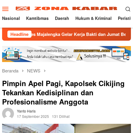
Loncat
Menu
ke
Mobile
konten
Nasional
Kamtibmas
Daerah
Hukum & Kriminal
Peristi
Majalengka Gelar Kerja Bakti dan Jumat Berkah di Masjid Jami A
Headline
Beranda
NEWS
Pimpin Apel Pagi, Kapolsek Cikijing
Tekankan Kedisiplinan dan
Profesionalisme Anggota
Yanto Haris
17 September 2025
131 Dilihat