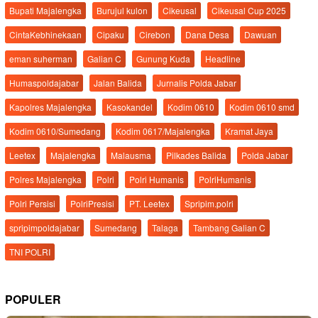
Bupati Majalengka
Burujul kulon
Cikeusal
Cikeusal Cup 2025
CintaKebhinekaan
Cipaku
Cirebon
Dana Desa
Dawuan
eman suherman
Galian C
Gunung Kuda
Headline
Humaspoldajabar
Jalan Balida
Jurnalis Polda Jabar
Kapolres Majalengka
Kasokandel
Kodim 0610
Kodim 0610 smd
Kodim 0610/Sumedang
Kodim 0617/Majalengka
Kramat Jaya
Leetex
Majalengka
Malausma
Pilkades Balida
Polda Jabar
Polres Majalengka
Polri
Polri Humanis
PolriHumanis
Polri Persisi
PolriPresisi
PT. Leetex
Spripim.polri
spripimpoldajabar
Sumedang
Talaga
Tambang Galian C
TNI POLRI
POPULER