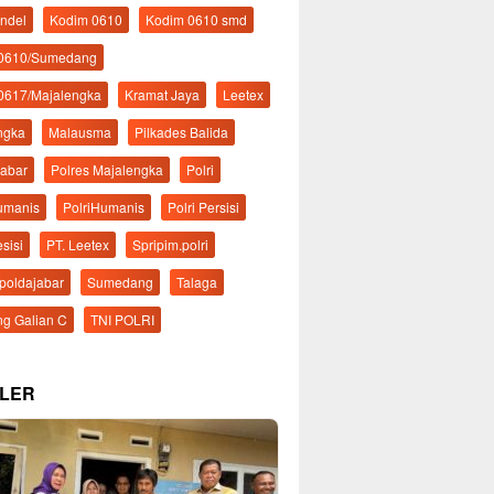
ndel
Kodim 0610
Kodim 0610 smd
 0610/Sumedang
0617/Majalengka
Kramat Jaya
Leetex
ngka
Malausma
Pilkades Balida
Jabar
Polres Majalengka
Polri
Humanis
PolriHumanis
Polri Persisi
esisi
PT. Leetex
Spripim.polri
mpoldajabar
Sumedang
Talaga
g Galian C
TNI POLRI
LER