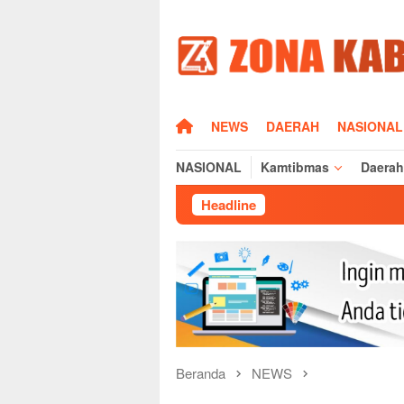
Loncat
ke
konten
HOME
NEWS
DAERAH
NASIONAL
NASIONAL
Kamtibmas
Daerah
Headline
Kapolres Majal
Beranda
NEWS