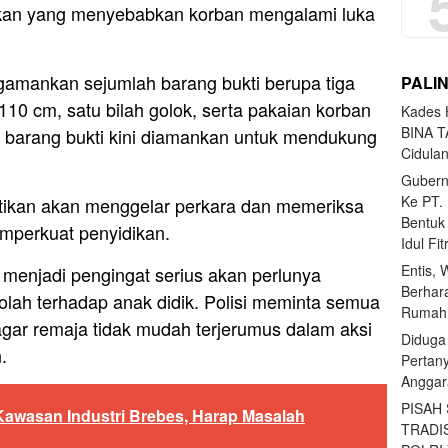
kan yang menyebabkan korban mengalami luka
ngamankan sejumlah barang bukti berupa tiga
PALI
110 cm, satu bilah golok, serta pakaian korban
Kades H
BINA T
 barang bukti kini diamankan untuk mendukung
Cidula
Gubern
Ke PT.
tikan akan menggelar perkara dan memeriksa
Bentuk
mperkuat penyidikan.
Idul Fi
Entis, 
 menjadi pengingat serius akan perlunya
Berhar
lah terhadap anak didik. Polisi meminta semua
Rumahn
agar remaja tidak mudah terjerumus dalam aksi
Diduga
.
Pertan
Anggar
PISAH
 Kawasan Industri Brebes, Harap Masalah
TRADI