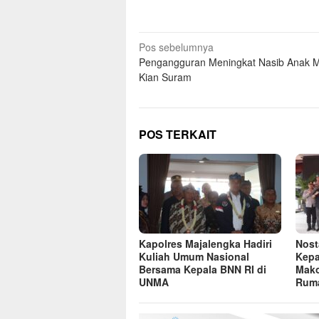
Navigasi
Pos sebelumnya
Pengangguran Meningkat Nasib Anak 
pos
Kian Suram
POS TERKAIT
Kapolres Majalengka Hadiri
Nost
Kuliah Umum Nasional
Kepa
Bersama Kepala BNN RI di
Mako
UNMA
Ruma