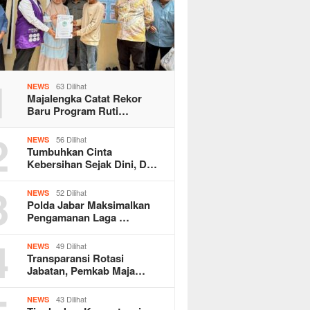
1
63 Dilihat
NEWS
Majalengka Catat Rekor
Baru Program Ruti…
2
56 Dilihat
NEWS
Tumbuhkan Cinta
Kebersihan Sejak Dini, D…
3
52 Dilihat
NEWS
Polda Jabar Maksimalkan
Pengamanan Laga …
4
49 Dilihat
NEWS
Transparansi Rotasi
Jabatan, Pemkab Maja…
43 Dilihat
NEWS