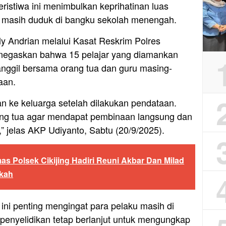
eristiwa ini menimbulkan keprihatinan luas
g masih duduk di bangku sekolah menengah.
y Andrian melalui Kasat Reskrim Polres
negaskan bahwa 15 pelajar yang diamankan
panggil bersama orang tua dan guru masing-
aan.
an ke keluarga setelah dilakukan pendataan.
ang tua agar mendapat pembinaan langsung dan
” jelas AKP Udiyanto, Sabtu (20/9/2025).
s Polsek Cikijing Hadiri Reuni Akbar Dan Milad
okah
f ini penting mengingat para pelaku masih di
enyelidikan tetap berlanjut untuk mengungkap