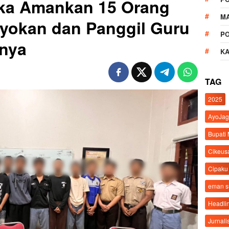
gka Amankan 15 Orang
M
oyokan dan Panggil Guru
P
anya
K
TAG
2025
AyoJag
Bupati
Cikeus
Cipaku
eman 
Headli
Jurnali