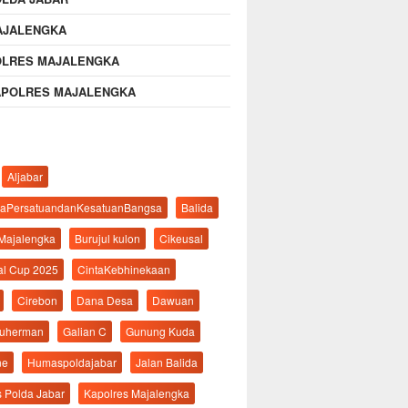
AJALENGKA
OLRES MAJALENGKA
APOLRES MAJALENGKA
Aljabar
aPersatuandanKesatuanBangsa
Balida
 Majalengka
Burujul kulon
Cikeusal
al Cup 2025
CintaKebhinekaan
Cirebon
Dana Desa
Dawuan
suherman
Galian C
Gunung Kuda
ne
Humaspoldajabar
Jalan Balida
s Polda Jabar
Kapolres Majalengka