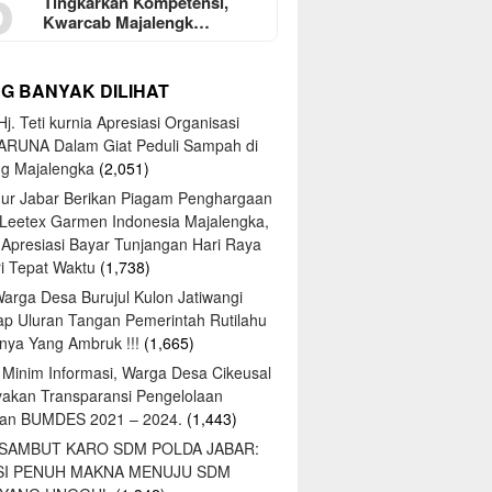
5
Tingkarkan Kompetensi,
Kwarcab Majalengk…
NG BANYAK DILIHAT
j. Teti kurnia Apresiasi Organisasi
ARUNA Dalam Giat Peduli Sampah di
ng Majalengka
(2,051)
ur Jabar Berikan Piagam Penghargaan
 Leetex Garmen Indonesia Majalengka,
 Apresiasi Bayar Tunjangan Hari Raya
tri Tepat Waktu
(1,738)
Warga Desa Burujul Kulon Jatiwangi
ap Uluran Tangan Pemerintah Rutilahu
ya Yang Ambruk !!!
(1,665)
 Minim Informasi, Warga Desa Cikeusal
yakan Transparansi Pengelolaan
an BUMDES 2021 – 2024.
(1,443)
 SAMBUT KARO SDM POLDA JABAR:
SI PENUH MAKNA MENUJU SDM