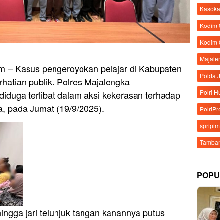
Kasoka
Kodim
Kodim 
Majale
– Kasus pengeroyokan pelajar di Kabupaten
Polda 
hatian publik. Polres Majalengka
Polri 
iduga terlibat dalam aksi kekerasan terhadap
, pada Jumat (19/9/2025).
PolriPr
spripi
Tamban
POPU
ingga jari telunjuk tangan kanannya putus