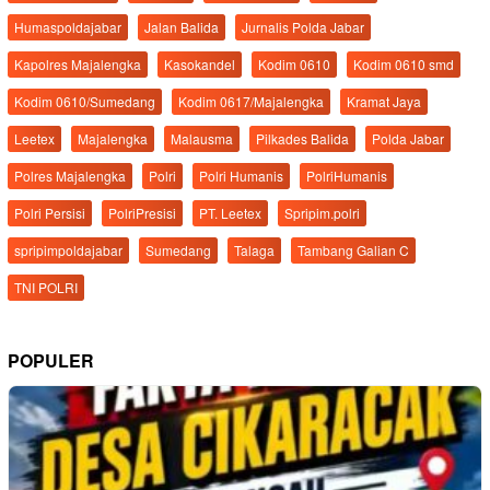
Humaspoldajabar
Jalan Balida
Jurnalis Polda Jabar
Kapolres Majalengka
Kasokandel
Kodim 0610
Kodim 0610 smd
Kodim 0610/Sumedang
Kodim 0617/Majalengka
Kramat Jaya
Leetex
Majalengka
Malausma
Pilkades Balida
Polda Jabar
Polres Majalengka
Polri
Polri Humanis
PolriHumanis
Polri Persisi
PolriPresisi
PT. Leetex
Spripim.polri
spripimpoldajabar
Sumedang
Talaga
Tambang Galian C
TNI POLRI
POPULER