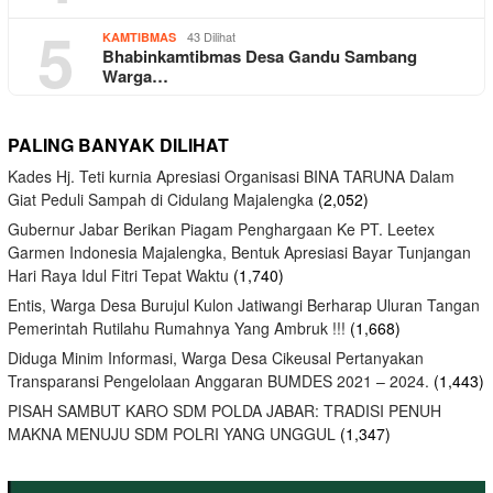
5
43 Dilihat
KAMTIBMAS
Bhabinkamtibmas Desa Gandu Sambang
Warga…
PALING BANYAK DILIHAT
Kades Hj. Teti kurnia Apresiasi Organisasi BINA TARUNA Dalam
Giat Peduli Sampah di Cidulang Majalengka
(2,052)
Gubernur Jabar Berikan Piagam Penghargaan Ke PT. Leetex
Garmen Indonesia Majalengka, Bentuk Apresiasi Bayar Tunjangan
Hari Raya Idul Fitri Tepat Waktu
(1,740)
Entis, Warga Desa Burujul Kulon Jatiwangi Berharap Uluran Tangan
Pemerintah Rutilahu Rumahnya Yang Ambruk !!!
(1,668)
Diduga Minim Informasi, Warga Desa Cikeusal Pertanyakan
Transparansi Pengelolaan Anggaran BUMDES 2021 – 2024.
(1,443)
PISAH SAMBUT KARO SDM POLDA JABAR: TRADISI PENUH
MAKNA MENUJU SDM POLRI YANG UNGGUL
(1,347)