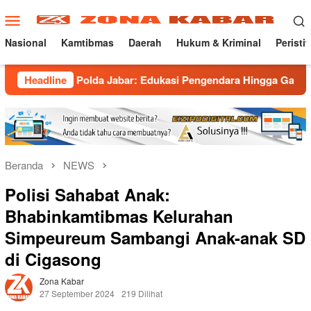
Loncat
Menu
ke
Mobile
konten
Nasional
Kamtibmas
Daerah
Hukum & Kriminal
Peristi
ng Polda Jabar: Edukasi Pengendara Hingga Ganti Knalpot Suka
Headline
Beranda
NEWS
Polisi Sahabat Anak:
Bhabinkamtibmas Kelurahan
Simpeureum Sambangi Anak-anak SD
di Cigasong
Zona Kabar
27 September 2024
219 Dilihat