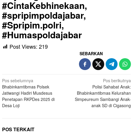
#CintaKebhinekaan,
#spripimpoldajabar,
#Spripim.polri,
#Humaspoldajabar
Post Views:
219
SEBARKAN
Navigasi
Pos sebelumnya
Pos berikutnya
Bhabinkamtibmas Polsek
Polisi Sahabat Anak:
pos
Jatiwangi Hadiri Musdesus
Bhabinkamtibmas Kelurahan
Penetapan RKPDes 2025 di
Simpeureum Sambangi Anak-
Desa Loji
anak SD di Cigasong
POS TERKAIT