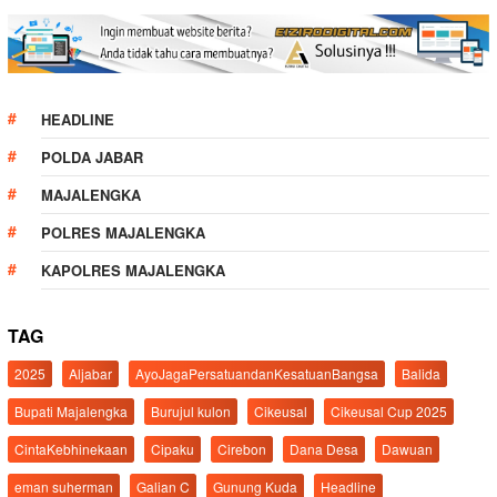
HEADLINE
POLDA JABAR
MAJALENGKA
POLRES MAJALENGKA
KAPOLRES MAJALENGKA
TAG
2025
Aljabar
AyoJagaPersatuandanKesatuanBangsa
Balida
Bupati Majalengka
Burujul kulon
Cikeusal
Cikeusal Cup 2025
CintaKebhinekaan
Cipaku
Cirebon
Dana Desa
Dawuan
eman suherman
Galian C
Gunung Kuda
Headline