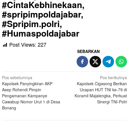
#CintaKebhinekaan,
#spripimpoldajabar,
#Spripim.polri,
#Humaspoldajabar
Post Views:
227
SEBARKAN
Navigasi
Pos sebelumnya
Pos berikutnya
Kapolsek Panyingkiran AKP
Kapolsek Cigasong Berikan
pos
Asep Rohendi Pimpin
Ucapan HUT TNI ke-79 di
Pengamanan Kampanye
Koramil Majalengka, Perkuat
Cawabup Nomor Urut 1 di Desa
Sinergi TNI-Polri
Bonang