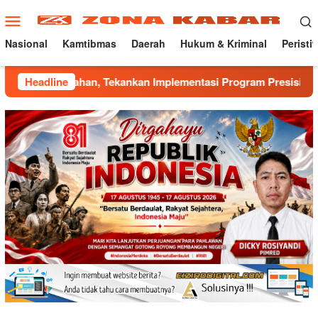
Loncat
Menu
ke
Mobile
konten
Nasional
Kamtibmas
Daerah
Hukum & Kriminal
Peristi
n, Tekankan Implementasi Program Presisi Kapolri
Headline
Mant