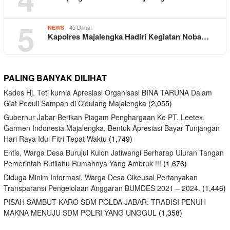
5
45 Dilihat
NEWS
Kapolres Majalengka Hadiri Kegiatan Noba…
PALING BANYAK DILIHAT
Kades Hj. Teti kurnia Apresiasi Organisasi BINA TARUNA Dalam
Giat Peduli Sampah di Cidulang Majalengka
(2,055)
Gubernur Jabar Berikan Piagam Penghargaan Ke PT. Leetex
Garmen Indonesia Majalengka, Bentuk Apresiasi Bayar Tunjangan
Hari Raya Idul Fitri Tepat Waktu
(1,749)
Entis, Warga Desa Burujul Kulon Jatiwangi Berharap Uluran Tangan
Pemerintah Rutilahu Rumahnya Yang Ambruk !!!
(1,676)
Diduga Minim Informasi, Warga Desa Cikeusal Pertanyakan
Transparansi Pengelolaan Anggaran BUMDES 2021 – 2024.
(1,446)
PISAH SAMBUT KARO SDM POLDA JABAR: TRADISI PENUH
MAKNA MENUJU SDM POLRI YANG UNGGUL
(1,358)