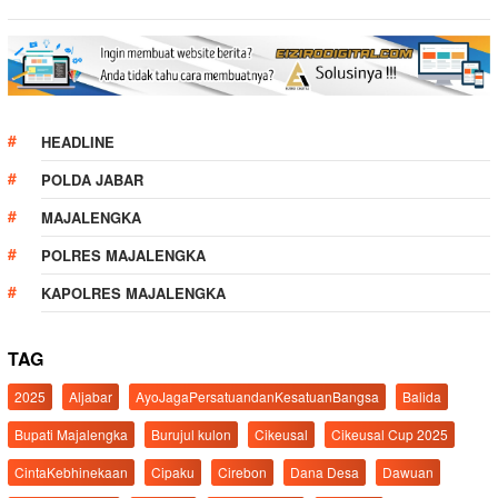
HEADLINE
POLDA JABAR
MAJALENGKA
POLRES MAJALENGKA
KAPOLRES MAJALENGKA
TAG
2025
Aljabar
AyoJagaPersatuandanKesatuanBangsa
Balida
Bupati Majalengka
Burujul kulon
Cikeusal
Cikeusal Cup 2025
CintaKebhinekaan
Cipaku
Cirebon
Dana Desa
Dawuan