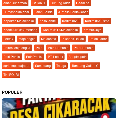
eman suherman
Galian C
Gunung Kuda
Headline
Humaspoldajabar
Jalan Balida
Jurnalis Polda Jabar
Kapolres Majalengka
Kasokandel
Kodim 0610
Kodim 0610 smd
Kodim 0610/Sumedang
Kodim 0617/Majalengka
Kramat Jaya
Leetex
Majalengka
Malausma
Pilkades Balida
Polda Jabar
Polres Majalengka
Polri
Polri Humanis
PolriHumanis
Polri Persisi
PolriPresisi
PT. Leetex
Spripim.polri
spripimpoldajabar
Sumedang
Talaga
Tambang Galian C
TNI POLRI
POPULER