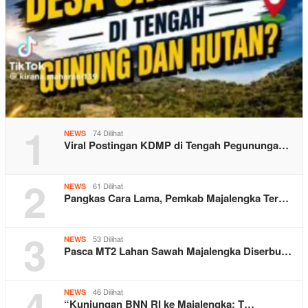
1
74 Dilihat
NEWS
Viral Postingan KDMP di Tengah Pegununga…
2
61 Dilihat
NEWS
Pangkas Cara Lama, Pemkab Majalengka Ter…
3
53 Dilihat
NEWS
Pasca MT2 Lahan Sawah Majalengka Diserbu…
4
46 Dilihat
NEWS
“Kunjungan BNN RI ke Majalengka: T…