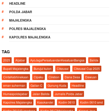
HEADLINE
POLDA JABAR
MAJALENGKA
POLRES MAJALENGKA
KAPOLRES MAJALENGKA
TAG
2025
Aljabar
AyoJagaPersatuandanKesatuanBangsa
Balida
Bupati Majalengka
Burujul kulon
Cikeusal
Cikeusal Cup 2025
CintaKebhinekaan
Cipaku
Cirebon
Dana Desa
Dawuan
eman suherman
Galian C
Gunung Kuda
Headline
Humaspoldajabar
Jalan Balida
Jurnalis Polda Jabar
Kapolres Majalengka
Kasokandel
Kodim 0610
Kodim 0610 smd
Kodim 0610/Sumedang
Kodim 0617/Majalengka
Kramat Jaya