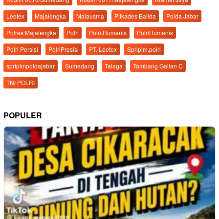
Leetex
Majalengka
Malausma
Pilkades Balida
Polda Jabar
Polres Majalengka
Polri
Polri Humanis
PolriHumanis
Polri Persisi
PolriPresisi
PT. Leetex
Spripim.polri
spripimpoldajabar
Sumedang
Talaga
Tambang Galian C
TNI POLRI
POPULER