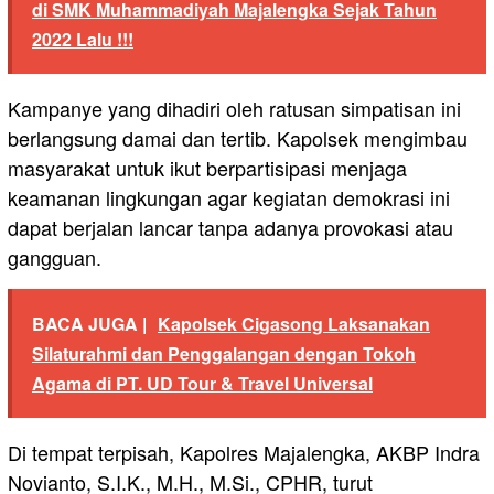
di SMK Muhammadiyah Majalengka Sejak Tahun
2022 Lalu !!!
Kampanye yang dihadiri oleh ratusan simpatisan ini
berlangsung damai dan tertib. Kapolsek mengimbau
masyarakat untuk ikut berpartisipasi menjaga
keamanan lingkungan agar kegiatan demokrasi ini
dapat berjalan lancar tanpa adanya provokasi atau
gangguan.
BACA JUGA |
Kapolsek Cigasong Laksanakan
Silaturahmi dan Penggalangan dengan Tokoh
Agama di PT. UD Tour & Travel Universal
Di tempat terpisah, Kapolres Majalengka, AKBP Indra
Novianto, S.I.K., M.H., M.Si., CPHR, turut