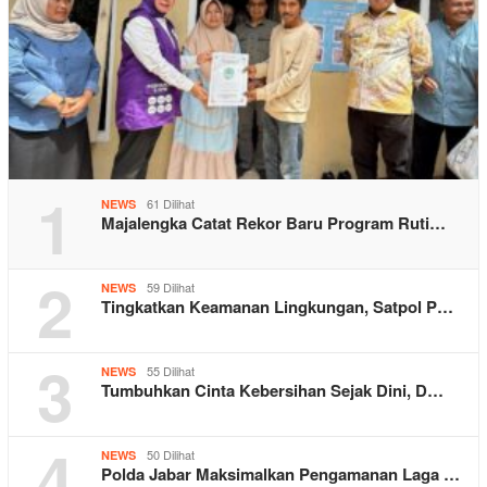
1
61 Dilihat
NEWS
Majalengka Catat Rekor Baru Program Ruti…
2
59 Dilihat
NEWS
Tingkatkan Keamanan Lingkungan, Satpol P…
3
55 Dilihat
NEWS
Tumbuhkan Cinta Kebersihan Sejak Dini, D…
4
50 Dilihat
NEWS
Polda Jabar Maksimalkan Pengamanan Laga …