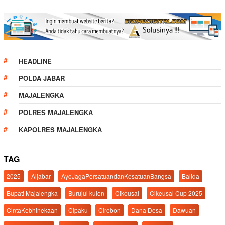
HEADLINE
POLDA JABAR
MAJALENGKA
POLRES MAJALENGKA
KAPOLRES MAJALENGKA
TAG
2025
Aljabar
AyoJagaPersatuandanKesatuanBangsa
Balida
Bupati Majalengka
Burujul kulon
Cikeusal
Cikeusal Cup 2025
CintaKebhinekaan
Cipaku
Cirebon
Dana Desa
Dawuan