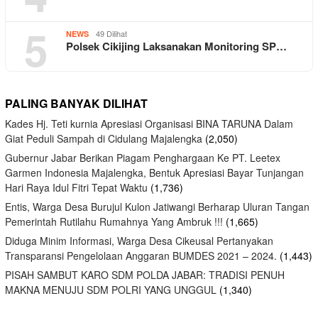
5
49 Dilihat
NEWS
Polsek Cikijing Laksanakan Monitoring SP…
PALING BANYAK DILIHAT
Kades Hj. Teti kurnia Apresiasi Organisasi BINA TARUNA Dalam
Giat Peduli Sampah di Cidulang Majalengka
(2,050)
Gubernur Jabar Berikan Piagam Penghargaan Ke PT. Leetex
Garmen Indonesia Majalengka, Bentuk Apresiasi Bayar Tunjangan
Hari Raya Idul Fitri Tepat Waktu
(1,736)
Entis, Warga Desa Burujul Kulon Jatiwangi Berharap Uluran Tangan
Pemerintah Rutilahu Rumahnya Yang Ambruk !!!
(1,665)
Diduga Minim Informasi, Warga Desa Cikeusal Pertanyakan
Transparansi Pengelolaan Anggaran BUMDES 2021 – 2024.
(1,443)
PISAH SAMBUT KARO SDM POLDA JABAR: TRADISI PENUH
MAKNA MENUJU SDM POLRI YANG UNGGUL
(1,340)