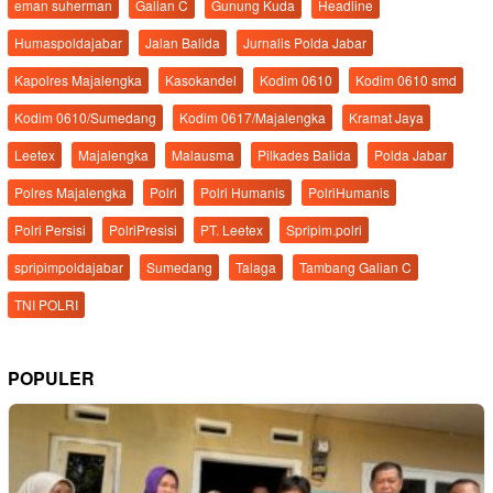
eman suherman
Galian C
Gunung Kuda
Headline
Humaspoldajabar
Jalan Balida
Jurnalis Polda Jabar
Kapolres Majalengka
Kasokandel
Kodim 0610
Kodim 0610 smd
Kodim 0610/Sumedang
Kodim 0617/Majalengka
Kramat Jaya
Leetex
Majalengka
Malausma
Pilkades Balida
Polda Jabar
Polres Majalengka
Polri
Polri Humanis
PolriHumanis
Polri Persisi
PolriPresisi
PT. Leetex
Spripim.polri
spripimpoldajabar
Sumedang
Talaga
Tambang Galian C
TNI POLRI
POPULER