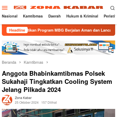
Loncat
Menu
ke
Mobile
konten
Nasional
Kamtibmas
Daerah
Hukum & Kriminal
Peristi
astikan Program MBG Berjalan Aman dan Lancar
Headline
Gatur La
Beranda
Kamtibmas
Anggota Bhabinkamtibmas Polsek
Sukahaji Tingkatkan Cooling System
Jelang Pilkada 2024
Zona Kabar
25 Oktober 2024
157 Dilihat