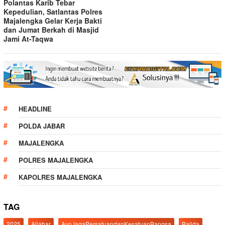
Polantas Karib Tebar
Kepedulian, Satlantas Polres
Majalengka Gelar Kerja Bakti
dan Jumat Berkah di Masjid
Jami At-Taqwa
HEADLINE
POLDA JABAR
MAJALENGKA
POLRES MAJALENGKA
KAPOLRES MAJALENGKA
TAG
2025
Aljabar
AyoJagaPersatuandanKesatuanBangsa
Balida