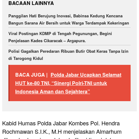
BACAAN LAINNYA
Panggilan Hati Berujung Inovasi, Babinsa Kedung Kencana
Bangun Sarana Air Bersih untuk Warga Terdampak Kekeringan
Viral Postingan KDMP di Tengah Pegunungan, Begini
Penjelasan Kades Cikaracak – Argapura.
Polisi Gagalkan Peredaran Ribuan Butir Obat Keras Tanpa Izin
di Tarogong Kidul
BACA JUGA |
Polda Jabar Ucapkan Selamat
HUT ke-80 TNI, “Sinergi Polri-TNI untuk
Indonesia Aman dan Sejahtera”
Kabid Humas Polda Jabar Kombes Pol. Hendra
Rochmawan S.I.K., M.H menjelaskan Almarhum