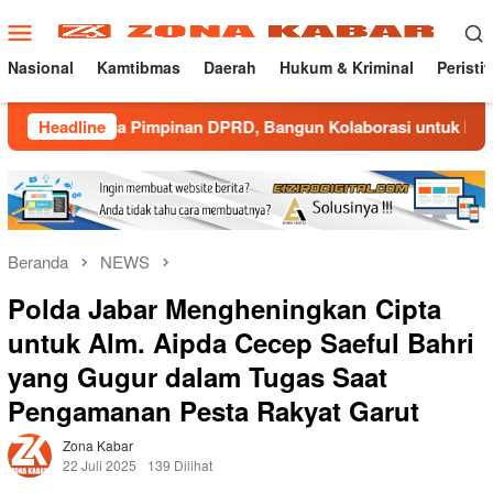
Loncat
Menu
ke
Mobile
konten
Nasional
Kamtibmas
Daerah
Hukum & Kriminal
Peristi
sama Pimpinan DPRD, Bangun Kolaborasi untuk Majalengka Kon
Headline
Beranda
NEWS
Polda Jabar Mengheningkan Cipta
untuk Alm. Aipda Cecep Saeful Bahri
yang Gugur dalam Tugas Saat
Pengamanan Pesta Rakyat Garut
Zona Kabar
22 Juli 2025
139 Dilihat