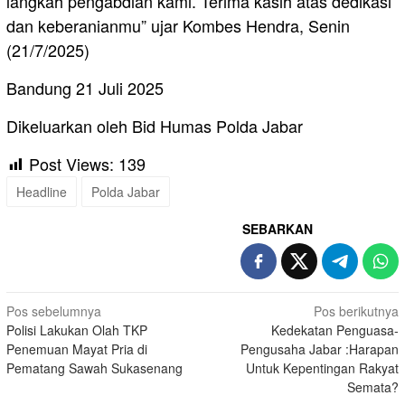
langkah pengabdian kami. Terima kasih atas dedikasi
dan keberanianmu” ujar Kombes Hendra, Senin
(21/7/2025)
Bandung 21 Juli 2025
Dikeluarkan oleh Bid Humas Polda Jabar
Post Views:
139
Headline
Polda Jabar
SEBARKAN
Navigasi
Pos sebelumnya
Pos berikutnya
Polisi Lakukan Olah TKP
Kedekatan Penguasa-
pos
Penemuan Mayat Pria di
Pengusaha Jabar :Harapan
Pematang Sawah Sukasenang
Untuk Kepentingan Rakyat
Semata?