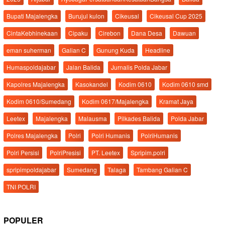
Bupati Majalengka
Burujul kulon
Cikeusal
Cikeusal Cup 2025
CintaKebhinekaan
Cipaku
Cirebon
Dana Desa
Dawuan
eman suherman
Galian C
Gunung Kuda
Headline
Humaspoldajabar
Jalan Balida
Jurnalis Polda Jabar
Kapolres Majalengka
Kasokandel
Kodim 0610
Kodim 0610 smd
Kodim 0610/Sumedang
Kodim 0617/Majalengka
Kramat Jaya
Leetex
Majalengka
Malausma
Pilkades Balida
Polda Jabar
Polres Majalengka
Polri
Polri Humanis
PolriHumanis
Polri Persisi
PolriPresisi
PT. Leetex
Spripim.polri
spripimpoldajabar
Sumedang
Talaga
Tambang Galian C
TNI POLRI
POPULER