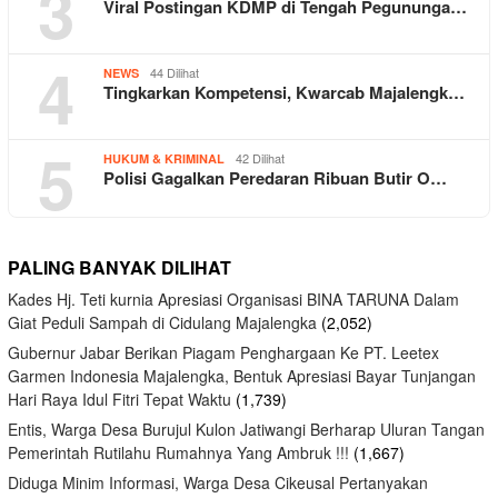
3
Viral Postingan KDMP di Tengah Pegununga…
4
44 Dilihat
NEWS
Tingkarkan Kompetensi, Kwarcab Majalengk…
5
42 Dilihat
HUKUM & KRIMINAL
Polisi Gagalkan Peredaran Ribuan Butir O…
PALING BANYAK DILIHAT
Kades Hj. Teti kurnia Apresiasi Organisasi BINA TARUNA Dalam
Giat Peduli Sampah di Cidulang Majalengka
(2,052)
Gubernur Jabar Berikan Piagam Penghargaan Ke PT. Leetex
Garmen Indonesia Majalengka, Bentuk Apresiasi Bayar Tunjangan
Hari Raya Idul Fitri Tepat Waktu
(1,739)
Entis, Warga Desa Burujul Kulon Jatiwangi Berharap Uluran Tangan
Pemerintah Rutilahu Rumahnya Yang Ambruk !!!
(1,667)
Diduga Minim Informasi, Warga Desa Cikeusal Pertanyakan