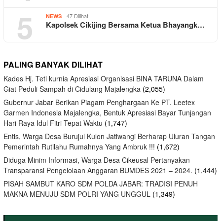
5
47 Dilihat
NEWS
Kapolsek Cikijing Bersama Ketua Bhayangk…
PALING BANYAK DILIHAT
Kades Hj. Teti kurnia Apresiasi Organisasi BINA TARUNA Dalam
Giat Peduli Sampah di Cidulang Majalengka
(2,055)
Gubernur Jabar Berikan Piagam Penghargaan Ke PT. Leetex
Garmen Indonesia Majalengka, Bentuk Apresiasi Bayar Tunjangan
Hari Raya Idul Fitri Tepat Waktu
(1,747)
Entis, Warga Desa Burujul Kulon Jatiwangi Berharap Uluran Tangan
Pemerintah Rutilahu Rumahnya Yang Ambruk !!!
(1,672)
Diduga Minim Informasi, Warga Desa Cikeusal Pertanyakan
Transparansi Pengelolaan Anggaran BUMDES 2021 – 2024.
(1,444)
PISAH SAMBUT KARO SDM POLDA JABAR: TRADISI PENUH
MAKNA MENUJU SDM POLRI YANG UNGGUL
(1,349)