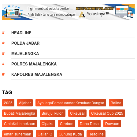
HEADLINE
POLDA JABAR
MAJALENGKA
POLRES MAJALENGKA
KAPOLRES MAJALENGKA
TAG
2025
Aljabar
AyoJagaPersatuandanKesatuanBangsa
Balida
Bupati Majalengka
Burujul kulon
Cikeusal
Cikeusal Cup 2025
CintaKebhinekaan
Cipaku
Cirebon
Dana Desa
Dawuan
eman suherman
Galian C
Gunung Kuda
Headline