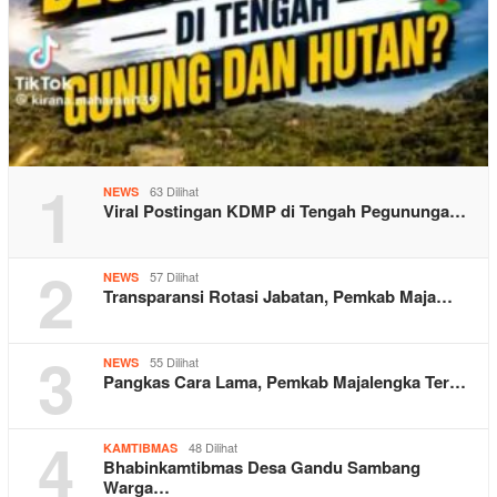
1
63 Dilihat
NEWS
Viral Postingan KDMP di Tengah Pegununga…
2
57 Dilihat
NEWS
Transparansi Rotasi Jabatan, Pemkab Maja…
3
55 Dilihat
NEWS
Pangkas Cara Lama, Pemkab Majalengka Ter…
4
48 Dilihat
KAMTIBMAS
Bhabinkamtibmas Desa Gandu Sambang
Warga…