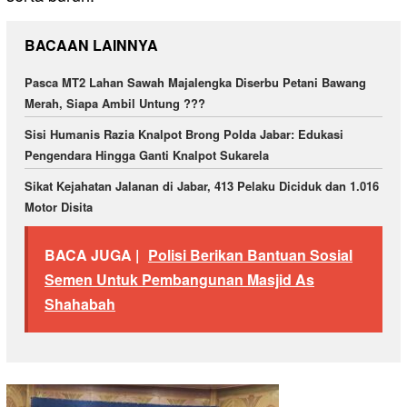
BACAAN LAINNYA
Pasca MT2 Lahan Sawah Majalengka Diserbu Petani Bawang
Merah, Siapa Ambil Untung ???
Sisi Humanis Razia Knalpot Brong Polda Jabar: Edukasi
Pengendara Hingga Ganti Knalpot Sukarela
Sikat Kejahatan Jalanan di Jabar, 413 Pelaku Diciduk dan 1.016
Motor Disita
BACA JUGA |
Polisi Berikan Bantuan Sosial
Semen Untuk Pembangunan Masjid As
Shahabah