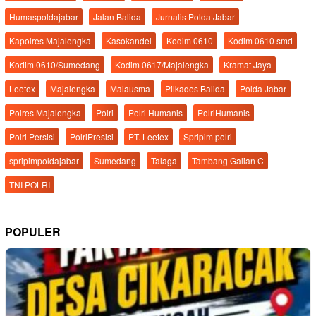
Humaspoldajabar
Jalan Balida
Jurnalis Polda Jabar
Kapolres Majalengka
Kasokandel
Kodim 0610
Kodim 0610 smd
Kodim 0610/Sumedang
Kodim 0617/Majalengka
Kramat Jaya
Leetex
Majalengka
Malausma
Pilkades Balida
Polda Jabar
Polres Majalengka
Polri
Polri Humanis
PolriHumanis
Polri Persisi
PolriPresisi
PT. Leetex
Spripim.polri
spripimpoldajabar
Sumedang
Talaga
Tambang Galian C
TNI POLRI
POPULER