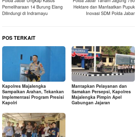
Polda Jabar Ungkap Kasus
Polda Jabar Tanam Jagung 750
pos
Pemeliharaan 14 Burung Elang
Hektare dan Manfaatkan Pupuk
Dilindungi di Indramayu
Inovasi SDM Polda Jabar
POS TERKAIT
Kapolres Majalengka
Mantapkan Pelayanan dan
Sampaikan Arahan, Tekankan
Samakan Persepsi, Kapolres
Implementasi Program Presisi
Majalengka Pimpin Apel
Kapolri
Gabungan Jajaran