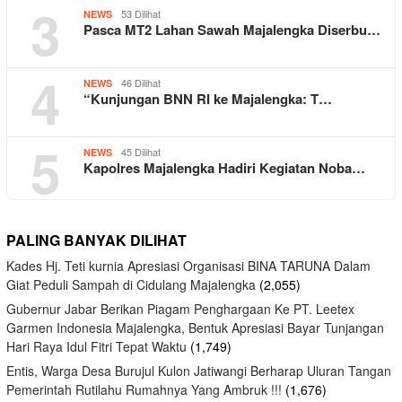
3
53 Dilihat
NEWS
Pasca MT2 Lahan Sawah Majalengka Diserbu…
4
46 Dilihat
NEWS
“Kunjungan BNN RI ke Majalengka: T…
5
45 Dilihat
NEWS
Kapolres Majalengka Hadiri Kegiatan Noba…
PALING BANYAK DILIHAT
Kades Hj. Teti kurnia Apresiasi Organisasi BINA TARUNA Dalam
Giat Peduli Sampah di Cidulang Majalengka
(2,055)
Gubernur Jabar Berikan Piagam Penghargaan Ke PT. Leetex
Garmen Indonesia Majalengka, Bentuk Apresiasi Bayar Tunjangan
Hari Raya Idul Fitri Tepat Waktu
(1,749)
Entis, Warga Desa Burujul Kulon Jatiwangi Berharap Uluran Tangan
Pemerintah Rutilahu Rumahnya Yang Ambruk !!!
(1,676)