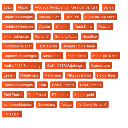
2025
Aljabar
AyoJagaPersatuandanKesatuanBangsa
Balida
Bupati Majalengka
Burujul kulon
Cikeusal
Cikeusal Cup 2025
CintaKebhinekaan
Cipaku
Cirebon
Dana Desa
Dawuan
eman suherman
Galian C
Gunung Kuda
Headline
Humaspoldajabar
Jalan Balida
Jurnalis Polda Jabar
Kapolres Majalengka
Kasokandel
Kodim 0610
Kodim 0610 smd
Kodim 0610/Sumedang
Kodim 0617/Majalengka
Kramat Jaya
Leetex
Majalengka
Malausma
Pilkades Balida
Polda Jabar
Polres Majalengka
Polri
Polri Humanis
PolriHumanis
Polri Persisi
PolriPresisi
PT. Leetex
Spripim.polri
spripimpoldajabar
Sumedang
Talaga
Tambang Galian C
TNI POLRI