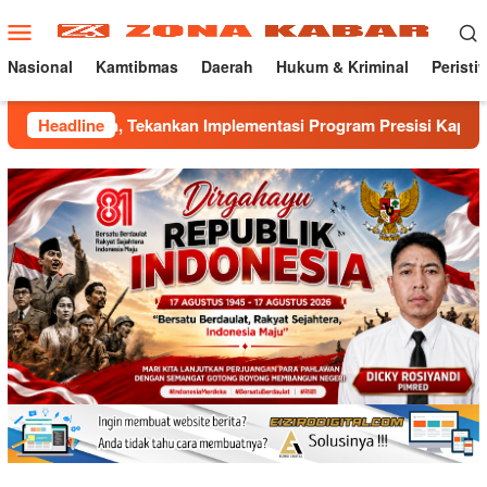
Loncat
Menu
ke
Mobile
konten
Nasional
Kamtibmas
Daerah
Hukum & Kriminal
Peristi
Tekankan Implementasi Program Presisi Kapolri
Headline
Mantap