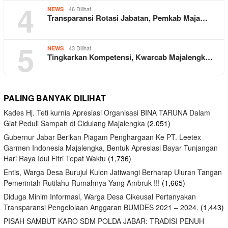
4
46 Dilihat
NEWS
Transparansi Rotasi Jabatan, Pemkab Maja…
5
43 Dilihat
NEWS
Tingkarkan Kompetensi, Kwarcab Majalengk…
PALING BANYAK DILIHAT
Kades Hj. Teti kurnia Apresiasi Organisasi BINA TARUNA Dalam
Giat Peduli Sampah di Cidulang Majalengka
(2,051)
Gubernur Jabar Berikan Piagam Penghargaan Ke PT. Leetex
Garmen Indonesia Majalengka, Bentuk Apresiasi Bayar Tunjangan
Hari Raya Idul Fitri Tepat Waktu
(1,736)
Entis, Warga Desa Burujul Kulon Jatiwangi Berharap Uluran Tangan
Pemerintah Rutilahu Rumahnya Yang Ambruk !!!
(1,665)
Diduga Minim Informasi, Warga Desa Cikeusal Pertanyakan
Transparansi Pengelolaan Anggaran BUMDES 2021 – 2024.
(1,443)
PISAH SAMBUT KARO SDM POLDA JABAR: TRADISI PENUH