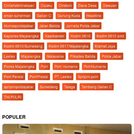
CintaKebhinekaan
Cipaku
Cirebon
Dana Desa
Dawuan
eman suherman
Galian C
Gunung Kuda
Headline
Humaspoldajabar
Jalan Balida
Jurnalis Polda Jabar
Kapolres Majalengka
Kasokandel
Kodim 0610
Kodim 0610 smd
Kodim 0610/Sumedang
Kodim 0617/Majalengka
Kramat Jaya
Leetex
Majalengka
Malausma
Pilkades Balida
Polda Jabar
Polres Majalengka
Polri
Polri Humanis
PolriHumanis
Polri Persisi
PolriPresisi
PT. Leetex
Spripim.polri
spripimpoldajabar
Sumedang
Talaga
Tambang Galian C
TNI POLRI
POPULER