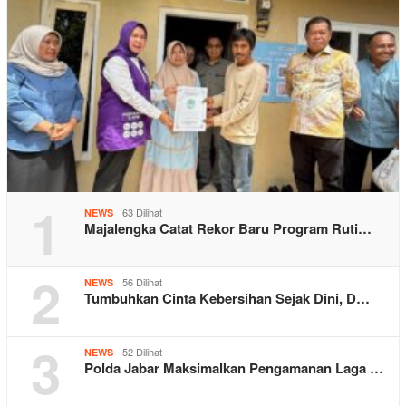
1
63 Dilihat
NEWS
Majalengka Catat Rekor Baru Program Ruti…
2
56 Dilihat
NEWS
Tumbuhkan Cinta Kebersihan Sejak Dini, D…
3
52 Dilihat
NEWS
Polda Jabar Maksimalkan Pengamanan Laga …