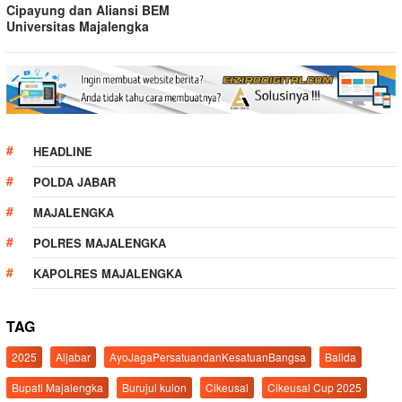
Cipayung dan Aliansi BEM
Universitas Majalengka
HEADLINE
POLDA JABAR
MAJALENGKA
POLRES MAJALENGKA
KAPOLRES MAJALENGKA
TAG
2025
Aljabar
AyoJagaPersatuandanKesatuanBangsa
Balida
Bupati Majalengka
Burujul kulon
Cikeusal
Cikeusal Cup 2025