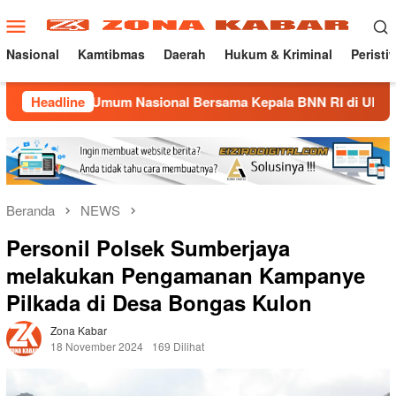
Loncat
Menu
ke
Mobile
konten
Nasional
Kamtibmas
Daerah
Hukum & Kriminal
Peristi
ah Umum Nasional Bersama Kepala BNN RI di UNMA
Headline
Nost
Beranda
NEWS
Personil Polsek Sumberjaya
melakukan Pengamanan Kampanye
Pilkada di Desa Bongas Kulon
Zona Kabar
18 November 2024
169 Dilihat