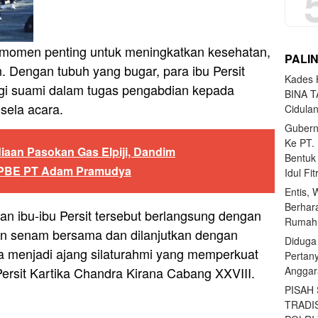
 momen penting untuk meningkatkan kesehatan,
PALI
Dengan tubuh yang bugar, para ibu Persit
Kades H
gi suami dalam tugas pengabdian kepada
BINA T
-sela acara.
Cidula
Gubern
Ke PT.
iaan Pasokan Gas Elpiji, Dandim
Bentuk
PPBE PT Adam Pramudya
Idul Fi
Entis, 
Berhar
han ibu-ibu Persit tersebut berlangsung dengan
Rumahn
an senam bersama dan dilanjutkan dengan
Diduga
ga menjadi ajang silaturahmi yang memperkuat
Pertan
n Persit Kartika Chandra Kirana Cabang XXVIII.
Anggar
PISAH
TRADI