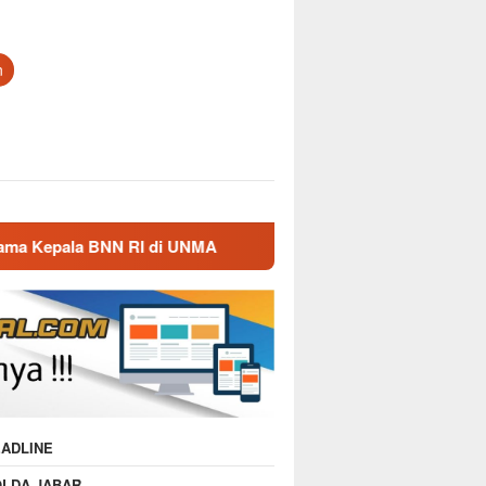
n
N RI di UNMA
Nostalgia Masa Dinas, Kepala BNN RI Ku
ADLINE
OLDA JABAR