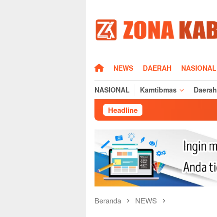
Loncat
ke
konten
HOME
NEWS
DAERAH
NASIONAL
NASIONAL
Kamtibmas
Daerah
Headline
Kapolre
Beranda
NEWS