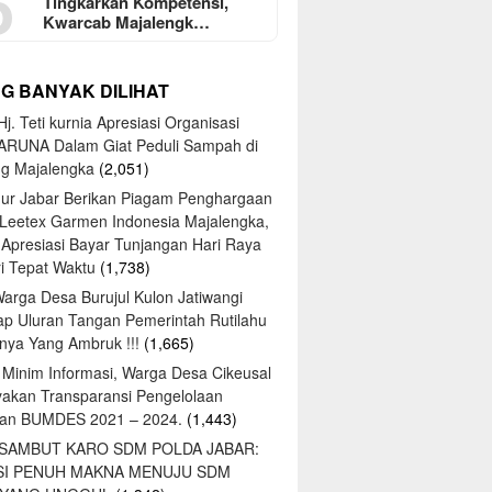
5
Tingkarkan Kompetensi,
Kwarcab Majalengk…
NG BANYAK DILIHAT
j. Teti kurnia Apresiasi Organisasi
ARUNA Dalam Giat Peduli Sampah di
ng Majalengka
(2,051)
ur Jabar Berikan Piagam Penghargaan
 Leetex Garmen Indonesia Majalengka,
 Apresiasi Bayar Tunjangan Hari Raya
tri Tepat Waktu
(1,738)
Warga Desa Burujul Kulon Jatiwangi
ap Uluran Tangan Pemerintah Rutilahu
ya Yang Ambruk !!!
(1,665)
 Minim Informasi, Warga Desa Cikeusal
yakan Transparansi Pengelolaan
an BUMDES 2021 – 2024.
(1,443)
 SAMBUT KARO SDM POLDA JABAR:
SI PENUH MAKNA MENUJU SDM