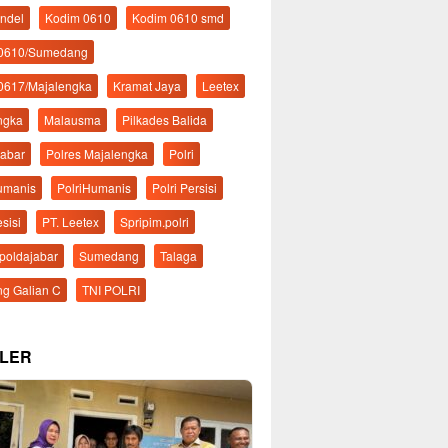
ndel
Kodim 0610
Kodim 0610 smd
 0610/Sumedang
0617/Majalengka
Kramat Jaya
Leetex
ngka
Malausma
Pilkades Balida
Jabar
Polres Majalengka
Polri
Humanis
PolriHumanis
Polri Persisi
esisi
PT. Leetex
Spripim.polri
mpoldajabar
Sumedang
Talaga
g Galian C
TNI POLRI
LER