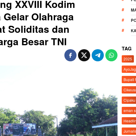
ng XXVIII Kodim
M
 Gelar Olahraga
P
t Soliditas dan
K
arga Besar TNI
TAG
2025
AyoJag
Bupati
Cikeus
Cipaku
eman 
Headli
Jurnali