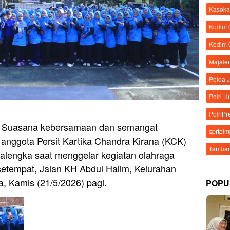
Kasoka
Kodim
Kodim 
Majale
Polda 
Polri 
PolriPr
– Suasana kebersamaan dan semangat
spripi
n anggota Persit Kartika Chandra Kirana (KCK)
Tamban
lengka saat menggelar kegiatan olahraga
etempat, Jalan KH Abdul Halim, Kelurahan
, Kamis (21/5/2026) pagi.
POPU