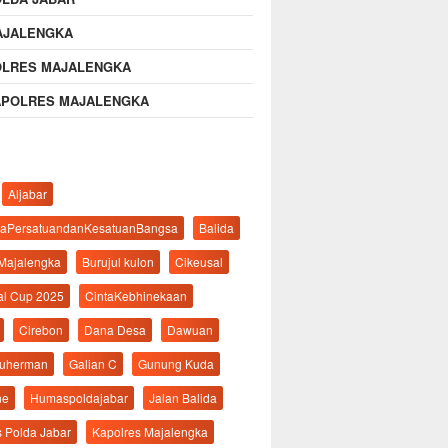
AJALENGKA
OLRES MAJALENGKA
APOLRES MAJALENGKA
Aljabar
aPersatuandanKesatuanBangsa
Balida
 Majalengka
Burujul kulon
Cikeusal
al Cup 2025
CintaKebhinekaan
Cirebon
Dana Desa
Dawuan
suherman
Galian C
Gunung Kuda
ne
Humaspoldajabar
Jalan Balida
s Polda Jabar
Kapolres Majalengka