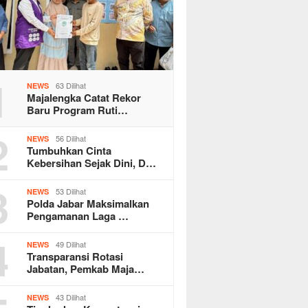
1
63 Dilihat
NEWS
Majalengka Catat Rekor
Baru Program Ruti…
2
56 Dilihat
NEWS
Tumbuhkan Cinta
Kebersihan Sejak Dini, D…
3
53 Dilihat
NEWS
Polda Jabar Maksimalkan
Pengamanan Laga …
4
49 Dilihat
NEWS
Transparansi Rotasi
Jabatan, Pemkab Maja…
43 Dilihat
NEWS