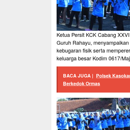
Ketua Persit KCK Cabang XXVII
Guruh Rahayu, menyampaikan b
kebugaran fisik serta mempere
keluarga besar Kodim 0617/Maj
BACA JUGA |
Polsek Kasoka
Berkedok Ormas