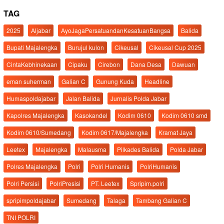
TAG
2025
Aljabar
AyoJagaPersatuandanKesatuanBangsa
Balida
Bupati Majalengka
Burujul kulon
Cikeusal
Cikeusal Cup 2025
CintaKebhinekaan
Cipaku
Cirebon
Dana Desa
Dawuan
eman suherman
Galian C
Gunung Kuda
Headline
Humaspoldajabar
Jalan Balida
Jurnalis Polda Jabar
Kapolres Majalengka
Kasokandel
Kodim 0610
Kodim 0610 smd
Kodim 0610/Sumedang
Kodim 0617/Majalengka
Kramat Jaya
Leetex
Majalengka
Malausma
Pilkades Balida
Polda Jabar
Polres Majalengka
Polri
Polri Humanis
PolriHumanis
Polri Persisi
PolriPresisi
PT. Leetex
Spripim.polri
spripimpoldajabar
Sumedang
Talaga
Tambang Galian C
TNI POLRI