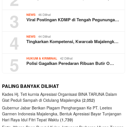
3
46 Dilihat
NEWS
Viral Postingan KDMP di Tengah Pegununga…
4
44 Dilihat
NEWS
Tingkarkan Kompetensi, Kwarcab Majalengk…
5
42 Dilihat
HUKUM & KRIMINAL
Polisi Gagalkan Peredaran Ribuan Butir O…
PALING BANYAK DILIHAT
Kades Hj. Teti kurnia Apresiasi Organisasi BINA TARUNA Dalam
Giat Peduli Sampah di Cidulang Majalengka
(2,052)
Gubernur Jabar Berikan Piagam Penghargaan Ke PT. Leetex
Garmen Indonesia Majalengka, Bentuk Apresiasi Bayar Tunjangan
Hari Raya Idul Fitri Tepat Waktu
(1,739)