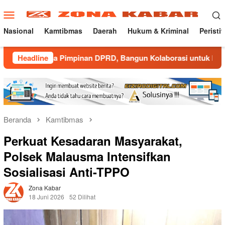
Loncat
Menu
ke
Mobile
konten
Nasional
Kamtibmas
Daerah
Hukum & Kriminal
Peristi
a Pimpinan DPRD, Bangun Kolaborasi untuk Majalengka Kondus
Headline
Beranda
Kamtibmas
Perkuat Kesadaran Masyarakat,
Polsek Malausma Intensifkan
Sosialisasi Anti-TPPO
Zona Kabar
18 Juni 2026
52 Dilihat