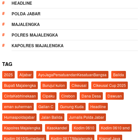
HEADLINE
POLDA JABAR
MAJALENGKA
POLRES MAJALENGKA
KAPOLRES MAJALENGKA
TAG
2025
Aljabar
AyoJagaPersatuandanKesatuanBangsa
Balida
Bupati Majalengka
Burujul kulon
Cikeusal
Cikeusal Cup 2025
CintaKebhinekaan
Cipaku
Cirebon
Dana Desa
Dawuan
eman suherman
Galian C
Gunung Kuda
Headline
Humaspoldajabar
Jalan Balida
Jurnalis Polda Jabar
Kapolres Majalengka
Kasokandel
Kodim 0610
Kodim 0610 smd
Kodim 0610/Sumedang
Kodim 0617/Majalengka
Kramat Jaya