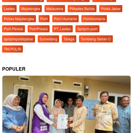
Leetex
Majalengka
Malausma
Pilkades Balida
Polda Jabar
Polres Majalengka
Polri
Polri Humanis
PolriHumanis
Polri Persisi
PolriPresisi
PT. Leetex
Spripim.polri
spripimpoldajabar
Sumedang
Talaga
Tambang Galian C
TNI POLRI
POPULER