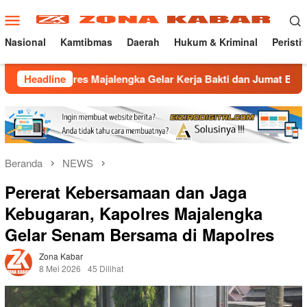
Loncat
Menu
ke
Mobile
konten
Nasional
Kamtibmas
Daerah
Hukum & Kriminal
Peristi
res Majalengka Gelar Kerja Bakti dan Jumat Berkah di Masjid Ja
Headline
Beranda
NEWS
Pererat Kebersamaan dan Jaga
Kebugaran, Kapolres Majalengka
Gelar Senam Bersama di Mapolres
Zona Kabar
8 Mei 2026
45 Dilihat