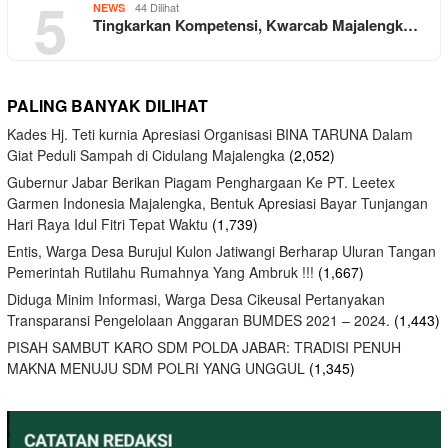
5
44 Dilihat
NEWS
Tingkarkan Kompetensi, Kwarcab Majalengk…
PALING BANYAK DILIHAT
Kades Hj. Teti kurnia Apresiasi Organisasi BINA TARUNA Dalam
Giat Peduli Sampah di Cidulang Majalengka
(2,052)
Gubernur Jabar Berikan Piagam Penghargaan Ke PT. Leetex
Garmen Indonesia Majalengka, Bentuk Apresiasi Bayar Tunjangan
Hari Raya Idul Fitri Tepat Waktu
(1,739)
Entis, Warga Desa Burujul Kulon Jatiwangi Berharap Uluran Tangan
Pemerintah Rutilahu Rumahnya Yang Ambruk !!!
(1,667)
Diduga Minim Informasi, Warga Desa Cikeusal Pertanyakan
Transparansi Pengelolaan Anggaran BUMDES 2021 – 2024.
(1,443)
PISAH SAMBUT KARO SDM POLDA JABAR: TRADISI PENUH
MAKNA MENUJU SDM POLRI YANG UNGGUL
(1,345)