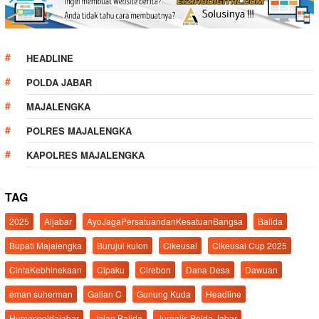
HEADLINE
POLDA JABAR
MAJALENGKA
POLRES MAJALENGKA
KAPOLRES MAJALENGKA
TAG
2025
Aljabar
AyoJagaPersatuandanKesatuanBangsa
Balida
Bupati Majalengka
Burujul kulon
Cikeusal
Cikeusal Cup 2025
CintaKebhinekaan
Cipaku
Cirebon
Dana Desa
Dawuan
eman suherman
Galian C
Gunung Kuda
Headline
Humaspoldajabar
Jalan Balida
Jurnalis Polda Jabar