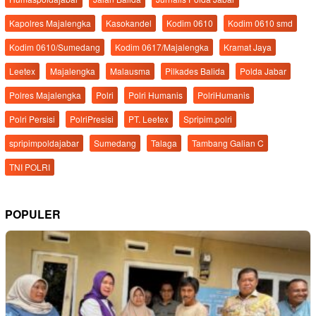
Kapolres Majalengka
Kasokandel
Kodim 0610
Kodim 0610 smd
Kodim 0610/Sumedang
Kodim 0617/Majalengka
Kramat Jaya
Leetex
Majalengka
Malausma
Pilkades Balida
Polda Jabar
Polres Majalengka
Polri
Polri Humanis
PolriHumanis
Polri Persisi
PolriPresisi
PT. Leetex
Spripim.polri
spripimpoldajabar
Sumedang
Talaga
Tambang Galian C
TNI POLRI
POPULER