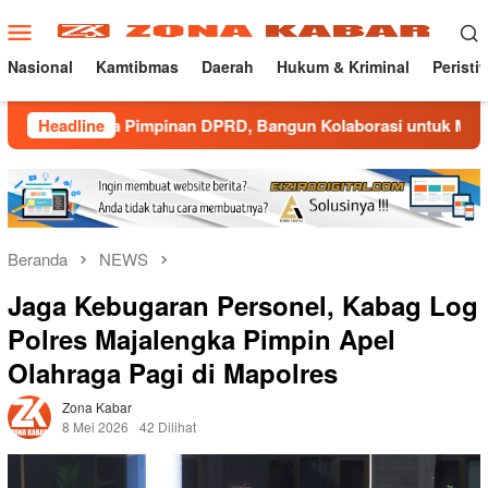
Loncat
Menu
ke
Mobile
konten
Nasional
Kamtibmas
Daerah
Hukum & Kriminal
Peristi
a Pimpinan DPRD, Bangun Kolaborasi untuk Majalengka Kondusi
Headline
Beranda
NEWS
Jaga Kebugaran Personel, Kabag Log
Polres Majalengka Pimpin Apel
Olahraga Pagi di Mapolres
Zona Kabar
8 Mei 2026
42 Dilihat