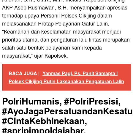
AKP Asep Rusmawan, S.H. menyampaikan apresiasi
terhadap upaya Personil Polsek Cikijing dalam
melaksanakan Protap Pelayanan Gatur Lalin.
“Keamanan dan keselamatan masyarakat menjadi
prioritas utama, dan pengaturan lalu lintas merupakan
salah satu bentuk pelayanan kami kepada
masyarakat,” ujar Kapolsek.
BACA JUGA |
Yanmas Pagi, Ps. Panit Samapta l
Polsek Cikijing Rutin Laksanakan Pengaturan Lalin
PolriHumanis, #PolriPresisi,
#AyoJagaPersatuandanKesatu
#CintaKebhinekaan,
#spripimpoldajabar,