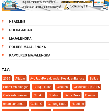
HEADLINE
POLDA JABAR
MAJALENGKA
POLRES MAJALENGKA
KAPOLRES MAJALENGKA
TAG
2025
Aljabar
AyoJagaPersatuandanKesatuanBangsa
Balida
Bupati Majalengka
Burujul kulon
Cikeusal
Cikeusal Cup 2025
CintaKebhinekaan
Cipaku
Cirebon
Dana Desa
Dawuan
eman suherman
Galian C
Gunung Kuda
Headline