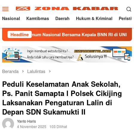
Loncat
Menu
ke
Mobile
konten
Nasional
Kamtibmas
Daerah
Hukum & Kriminal
Peristi
mum Nasional Bersama Kepala BNN RI di UNMA
Headline
Nostalgi
Beranda
Lalulintas
Peduli Keselamatan Anak Sekolah,
Ps. Panit Samapta l Polsek Cikijing
Laksanakan Pengaturan Lalin di
Depan SDN Sukamukti II
Yanto Haris
4 November 2025
103 Dilihat