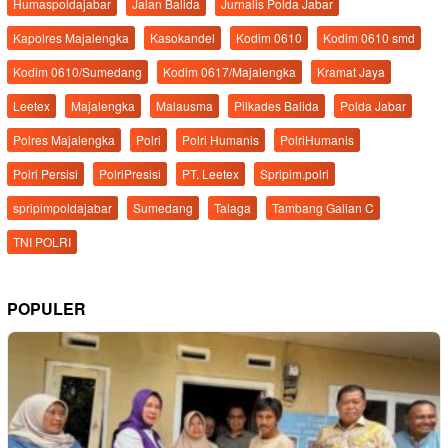
Humaspoldajabar
Jalan Balida
Jurnalis Polda Jabar
Kapolres Majalengka
Kasokandel
Kodim 0610
Kodim 0610 smd
Kodim 0610/Sumedang
Kodim 0617/Majalengka
Kramat Jaya
Leetex
Majalengka
Malausma
Pilkades Balida
Polda Jabar
Polres Majalengka
Polri
Polri Humanis
PolriHumanis
Polri Persisi
PolriPresisi
PT. Leetex
Spripim.polri
spripimpoldajabar
Sumedang
Talaga
Tambang Galian C
TNI POLRI
POPULER