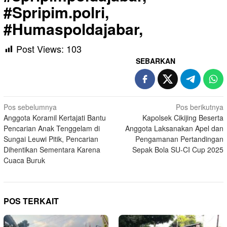
#Spripim.polri,
#Humaspoldajabar,
Post Views:
103
SEBARKAN
Navigasi
Pos sebelumnya
Pos berikutnya
Anggota Koramil Kertajati Bantu
Kapolsek Cikijing Beserta
pos
Pencarian Anak Tenggelam di
Anggota Laksanakan Apel dan
Sungai Leuwi Pitik, Pencarian
Pengamanan Pertandingan
Dihentikan Sementara Karena
Sepak Bola SU-CI Cup 2025
Cuaca Buruk
POS TERKAIT