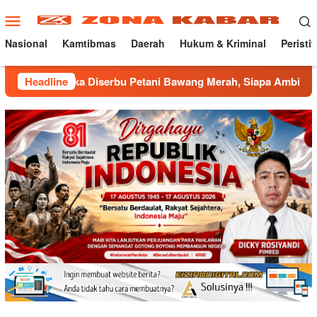
Loncat
Menu
ke
Mobile
konten
Nasional
Kamtibmas
Daerah
Hukum & Kriminal
Peristi
a Diserbu Petani Bawang Merah, Siapa Ambil Untung ???
Headline