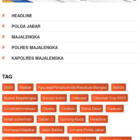
HEADLINE
POLDA JABAR
MAJALENGKA
POLRES MAJALENGKA
KAPOLRES MAJALENGKA
TAG
2025
Aljabar
AyoJagaPersatuandanKesatuanBangsa
Balida
Bupati Majalengka
Burujul kulon
Cikeusal
Cikeusal Cup 2025
CintaKebhinekaan
Cipaku
Cirebon
Dana Desa
Dawuan
eman suherman
Galian C
Gunung Kuda
Headline
Humaspoldajabar
Jalan Balida
Jurnalis Polda Jabar