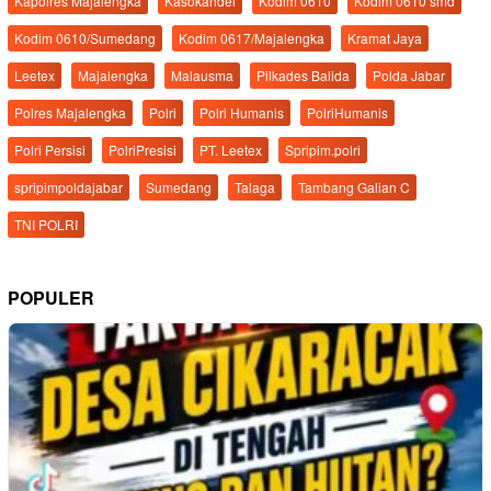
Kapolres Majalengka
Kasokandel
Kodim 0610
Kodim 0610 smd
Kodim 0610/Sumedang
Kodim 0617/Majalengka
Kramat Jaya
Leetex
Majalengka
Malausma
Pilkades Balida
Polda Jabar
Polres Majalengka
Polri
Polri Humanis
PolriHumanis
Polri Persisi
PolriPresisi
PT. Leetex
Spripim.polri
spripimpoldajabar
Sumedang
Talaga
Tambang Galian C
TNI POLRI
POPULER