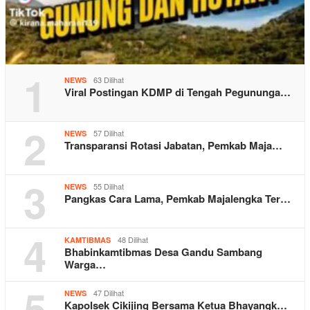
1
63 Dilihat
NEWS
Viral Postingan KDMP di Tengah Pegununga…
2
57 Dilihat
NEWS
Transparansi Rotasi Jabatan, Pemkab Maja…
3
55 Dilihat
NEWS
Pangkas Cara Lama, Pemkab Majalengka Ter…
4
48 Dilihat
KAMTIBMAS
Bhabinkamtibmas Desa Gandu Sambang
Warga…
5
47 Dilihat
NEWS
Kapolsek Cikijing Bersama Ketua Bhayangk…