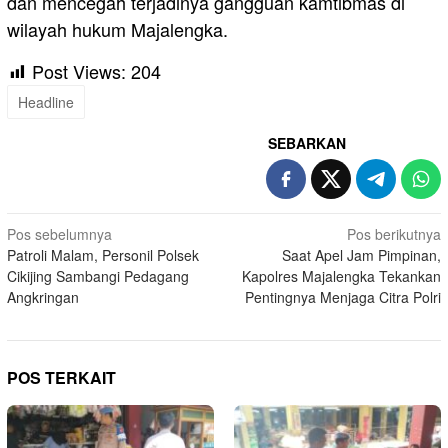
dan mencegah terjadinya gangguan kamtibmas di
wilayah hukum Majalengka.
Post Views:
204
Headline
SEBARKAN
Navigasi
Pos sebelumnya
Pos berikutnya
Patroli Malam, Personil Polsek
Saat Apel Jam Pimpinan,
pos
Cikijing Sambangi Pedagang
Kapolres Majalengka Tekankan
Angkringan
Pentingnya Menjaga Citra Polri
POS TERKAIT