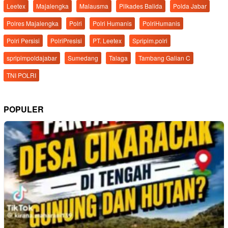
Leetex
Majalengka
Malausma
Pilkades Balida
Polda Jabar
Polres Majalengka
Polri
Polri Humanis
PolriHumanis
Polri Persisi
PolriPresisi
PT. Leetex
Spripim.polri
spripimpoldajabar
Sumedang
Talaga
Tambang Galian C
TNI POLRI
POPULER