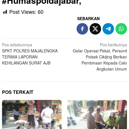
#Humaspoldajabar,
Post Views:
60
SEBARKAN
Navigasi
Pos sebelumnya
Pos berikutnya
SPKT POLRES MAJALENGKA
Gelar Operasi Pekat, Personil
pos
TERIMA LAPORAN
Polsek Cikijing Berikan
KEHILANGAN SURAT AJB
Pembinaan Kepada Calo
Angkutan Umum
POS TERKAIT