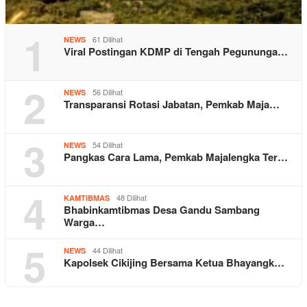
1
61 Dilihat
NEWS
Viral Postingan KDMP di Tengah Pegununga…
2
56 Dilihat
NEWS
Transparansi Rotasi Jabatan, Pemkab Maja…
3
54 Dilihat
NEWS
Pangkas Cara Lama, Pemkab Majalengka Ter…
4
48 Dilihat
KAMTIBMAS
Bhabinkamtibmas Desa Gandu Sambang
Warga…
5
44 Dilihat
NEWS
Kapolsek Cikijing Bersama Ketua Bhayangk…