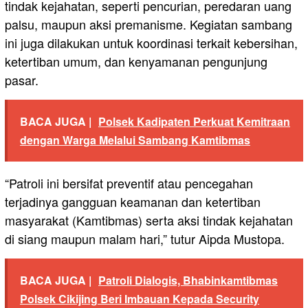
tindak kejahatan, seperti pencurian, peredaran uang
palsu, maupun aksi premanisme. Kegiatan sambang
ini juga dilakukan untuk koordinasi terkait kebersihan,
ketertiban umum, dan kenyamanan pengunjung
pasar.
BACA JUGA |
Polsek Kadipaten Perkuat Kemitraan
dengan Warga Melalui Sambang Kamtibmas
“Patroli ini bersifat preventif atau pencegahan
terjadinya gangguan keamanan dan ketertiban
masyarakat (Kamtibmas) serta aksi tindak kejahatan
di siang maupun malam hari,” tutur Aipda Mustopa.
BACA JUGA |
Patroli Dialogis, Bhabinkamtibmas
Polsek Cikijing Beri Imbauan Kepada Security