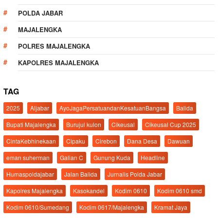
POLDA JABAR
MAJALENGKA
POLRES MAJALENGKA
KAPOLRES MAJALENGKA
TAG
2025
Aljabar
AyoJagaPersatuandanKesatuanBangsa
Balida
Bupati Majalengka
Burujul kulon
Cikeusal
Cikeusal Cup 2025
CintaKebhinekaan
Cipaku
Cirebon
Dana Desa
Dawuan
eman suherman
Galian C
Gunung Kuda
Headline
Humaspoldajabar
Jalan Balida
Jurnalis Polda Jabar
Kapolres Majalengka
Kasokandel
Kodim 0610
Kodim 0610 smd
Kodim 0610/Sumedang
Kodim 0617/Majalengka
Kramat Jaya