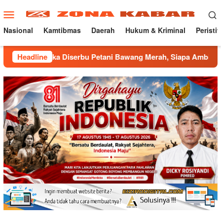
Loncat
Menu
ke
Mobile
konten
Nasional
Kamtibmas
Daerah
Hukum & Kriminal
Peristi
 Diserbu Petani Bawang Merah, Siapa Ambil Untung ???
Headline