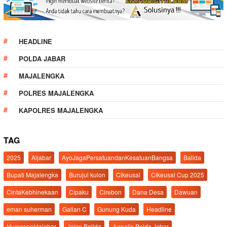
HEADLINE
POLDA JABAR
MAJALENGKA
POLRES MAJALENGKA
KAPOLRES MAJALENGKA
TAG
2025
Aljabar
AyoJagaPersatuandanKesatuanBangsa
Balida
Bupati Majalengka
Burujul kulon
Cikeusal
Cikeusal Cup 2025
CintaKebhinekaan
Cipaku
Cirebon
Dana Desa
Dawuan
eman suherman
Galian C
Gunung Kuda
Headline
Humaspoldajabar
Jalan Balida
Jurnalis Polda Jabar