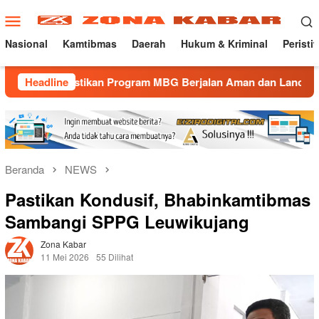
Loncat
Menu
ke
Mobile
konten
Nasional
Kamtibmas
Daerah
Hukum & Kriminal
Peristi
Pastikan Program MBG Berjalan Aman dan Lancar
Headline
Gatur 
Beranda
NEWS
Pastikan Kondusif, Bhabinkamtibmas
Sambangi SPPG Leuwikujang
Zona Kabar
11 Mei 2026
55 Dilihat