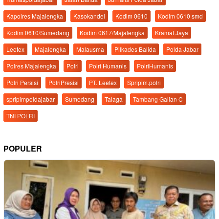
Kapolres Majalengka
Kasokandel
Kodim 0610
Kodim 0610 smd
Kodim 0610/Sumedang
Kodim 0617/Majalengka
Kramat Jaya
Leetex
Majalengka
Malausma
Pilkades Balida
Polda Jabar
Polres Majalengka
Polri
Polri Humanis
PolriHumanis
Polri Persisi
PolriPresisi
PT. Leetex
Spripim.polri
spripimpoldajabar
Sumedang
Talaga
Tambang Galian C
TNI POLRI
POPULER