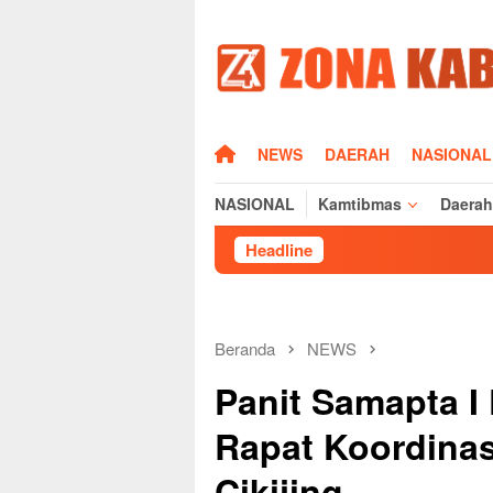
Loncat
ke
konten
HOME
NEWS
DAERAH
NASIONAL
NASIONAL
Kamtibmas
Daerah
Headline
Beranda
NEWS
Panit Samapta I 
Rapat Koordinas
Cikijing