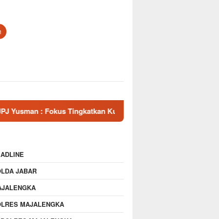
n
 : Fokus Tingkatkan Kualitas Jurnalis.
Silaturahmi Kap
ADLINE
OLDA JABAR
AJALENGKA
OLRES MAJALENGKA