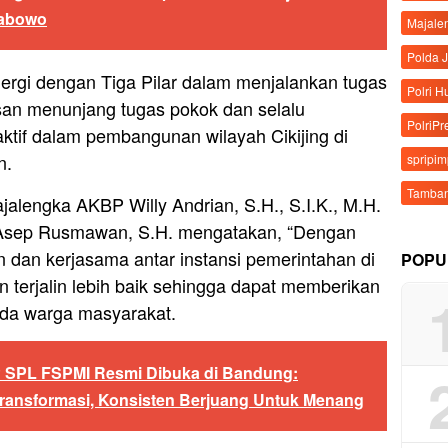
rabowo
Majale
Polda 
sinergi dengan Tiga Pilar dalam menjalankan tugas
Polri 
an menunjang tugas pokok dan selalu
PolriPr
ktif dalam pembangunan wilayah Cikijing di
n.
spripi
Tamban
jalengka AKBP Willy Andrian, S.H., S.I.K., M.H.
P Asep Rusmawan, S.H. mengatakan, “Dengan
dan kerjasama antar instansi pemerintahan di
POPU
n terjalin lebih baik sehingga dapat memberikan
da warga masyarakat.
P SPL FSPMI Resmi Dibuka di Bandung:
Transformasi, Konsisten Berjuang Untuk Menang