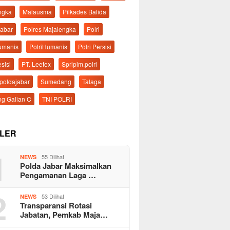
ngka
Malausma
Pilkades Balida
Jabar
Polres Majalengka
Polri
Humanis
PolriHumanis
Polri Persisi
esisi
PT. Leetex
Spripim.polri
mpoldajabar
Sumedang
Talaga
g Galian C
TNI POLRI
LER
1
55 Dilihat
NEWS
Polda Jabar Maksimalkan
Pengamanan Laga …
2
53 Dilihat
NEWS
Transparansi Rotasi
Jabatan, Pemkab Maja…