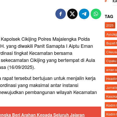
K
TAG
2025
AyoJag
Kapolsek Cikijing Polres Majalengka Polda
Bupati
 yang diwakili Panit Samapta I Aiptu Eman
dinasi tingkat Kecamatan bersama
Cikeus
ekecamatan Cikijing yang bertempat di Aula
Cipaku
asa (16/09/2025).
eman 
apat tersebut bertujuan untuk menjalin kerja
Headli
ordinasi yang maksimal antar instansi
Jurnali
 mewujudkan pembangunan wilayah Kecamatan
Kasoka
Kodim
Kodim 
engka Beri Arahan Kepada Seluruh Jajaran