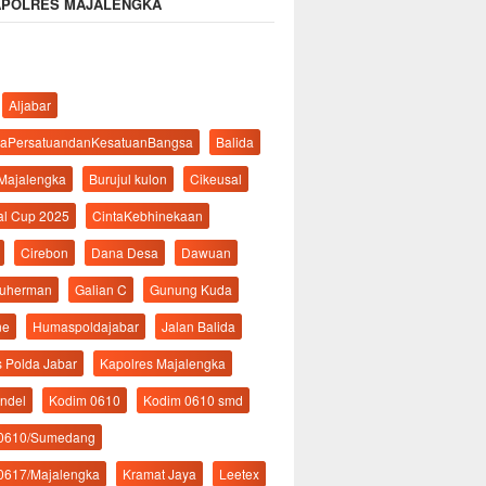
APOLRES MAJALENGKA
Aljabar
aPersatuandanKesatuanBangsa
Balida
 Majalengka
Burujul kulon
Cikeusal
al Cup 2025
CintaKebhinekaan
Cirebon
Dana Desa
Dawuan
suherman
Galian C
Gunung Kuda
ne
Humaspoldajabar
Jalan Balida
s Polda Jabar
Kapolres Majalengka
ndel
Kodim 0610
Kodim 0610 smd
 0610/Sumedang
0617/Majalengka
Kramat Jaya
Leetex