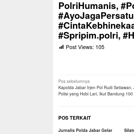
PolriHumanis, #Po
#AyoJagaPersat
#CintaKebhinekaa
#Spripim.polri, #
Post Views:
105
Navigasi
Pos sebelumnya
Kapolda Jabar Irjen Pol Rudi Setiawan,
pos
Polisi yang Hobi Lari, Ikut Bandung 100 
POS TERKAIT
Jurnalis Polda Jabar Gelar
Sila