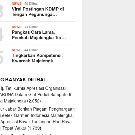
3
50 Dilihat
NEWS
Viral Postingan KDMP di
Tengah Pegununga…
4
44 Dilihat
NEWS
Pangkas Cara Lama,
Pemkab Majalengka Ter…
5
44 Dilihat
NEWS
Tingkarkan Kompetensi,
Kwarcab Majalengk…
NG BANYAK DILIHAT
j. Teti kurnia Apresiasi Organisasi
ARUNA Dalam Giat Peduli Sampah di
ng Majalengka
(2,052)
ur Jabar Berikan Piagam Penghargaan
 Leetex Garmen Indonesia Majalengka,
 Apresiasi Bayar Tunjangan Hari Raya
tri Tepat Waktu
(1,739)