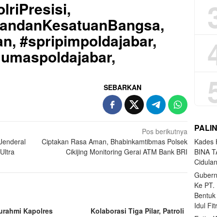
lriPresisi,
uandanKesatuanBangsa,
n, #spripimpoldajabar,
Humaspoldajabar,
SEBARKAN
PALI
Pos berikutnya
Kades H
 Jenderal
Ciptakan Rasa Aman, Bhabinkamtibmas Polsek
BINA T
Ultra
Cikijing Monitoring Gerai ATM Bank BRI
Cidula
Gubern
Ke PT.
Bentuk
Idul Fi
turahmi Kapolres
Kolaborasi Tiga Pilar, Patroli