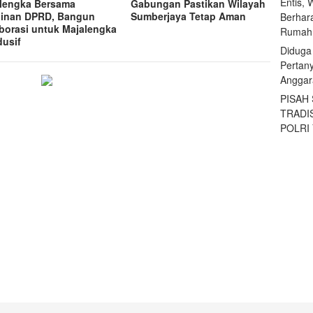
Entis, 
lengka Bersama
Gabungan Pastikan Wilayah
inan DPRD, Bangun
Sumberjaya Tetap Aman
Berhar
borasi untuk Majalengka
Rumahn
usif
Diduga
Pertan
Anggar
PISAH
TRADI
POLRI