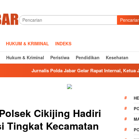
Pencaria
HUKUM & KRIMINAL
INDEKS
Hukum & Kriminal
Peristiwa
Pendidikan
Kesehatan
Jurnalis Polda Jabar Gelar Rapat Internal, Ketua JPJ Yusman
HE
P
Polsek Cikijing Hadiri
M
i Tingkat Kecamatan
P