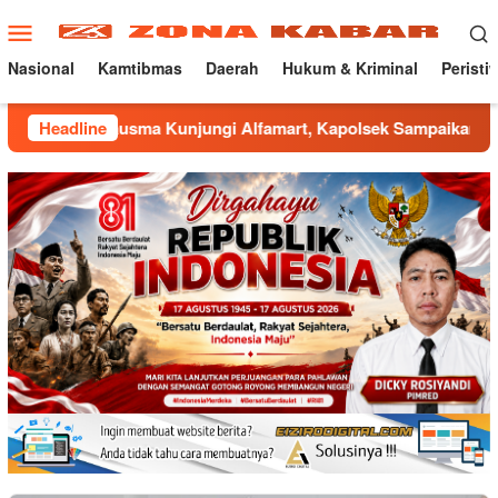
Loncat
Menu
ke
Mobile
konten
Nasional
Kamtibmas
Daerah
Hukum & Kriminal
Peristi
Malausma Kunjungi Alfamart, Kapolsek Sampaikan Imbauan Kam
Headline