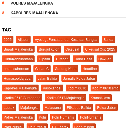
POLRES MAJALENGKA
KAPOLRES MAJALENGKA
TAG
2025
Aljabar
AyoJagaPersatuandanKesatuanBangsa
Balida
Bupati Majalengka
Burujul kulon
Cikeusal
Cikeusal Cup 2025
CintaKebhinekaan
Cipaku
Cirebon
Dana Desa
Dawuan
eman suherman
Galian C
Gunung Kuda
Headline
Humaspoldajabar
Jalan Balida
Jurnalis Polda Jabar
Kapolres Majalengka
Kasokandel
Kodim 0610
Kodim 0610 smd
Kodim 0610/Sumedang
Kodim 0617/Majalengka
Kramat Jaya
Leetex
Majalengka
Malausma
Pilkades Balida
Polda Jabar
Polres Majalengka
Polri
Polri Humanis
PolriHumanis
Polri Persisi
PolriPresisi
PT. Leetex
Spripim.polri