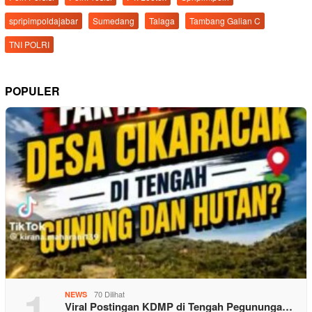
spripimpoldajabar
Sumedang
Talaga
Tambang Galian C
TNI POLRI
POPULER
1
70 Dilihat
NEWS
Viral Postingan KDMP di Tengah Pegununga…